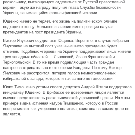
раскольнику, пытающемуся отделиться от Русской православной
церкви. Такую же награду получил глава Службы безопасности
Украины, занимающийся фальсификацией истории.
Ющенко ничего не теряет, его жизнь на политическом олимпе
подходит к концу. Большее значение имеет реакция на указ
претендентов на пост президента Украины.
Виктор Янукович осудил шаг Ющенко. Вероятно, в случае избрания
Януковича на высокий пост указ нынешнего президента будет
отменен. Подобных «героев» на Украине поддерживают лишь жители
трех западных областей — Львовской, Ивано-Франковской и
Тернопольской. В то же время подавляющая часть граждан
настроена отрицательно в отношении Бандеры. Поэтому Виктор
Янукович не расстроится, потеряв голоса немногочисленных
избирателей с запада, которые и так за него не голосовали.
Юлия Тимошенко устами своего депутата Андрей Штиля поддержала
инициативу Ющенко. В Донбассе ее доверенным лицом является
именно представитель раскольнической украинской церкви. На этом
примере видна истинная натура Тимошенко, которую в России
воспринимают как умеренного политика, коим она на самом деле не
является.