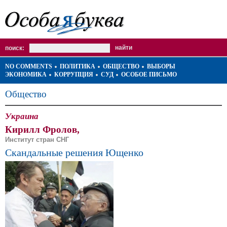
поиск:
NO COMMENTS
ПОЛИТИКА
ОБЩЕСТВО
ВЫБОРЫ
ЭКОНОМИКА
КОРРУПЦИЯ
СУД
ОСОБОЕ ПИСЬМО
Общество
Украина
Кирилл Фролов,
Институт стран СНГ
Скандальные решения Ющенко