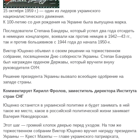
15 октября 1959 г.) — один из лидеров украинского
националистического движения.
К 100-летию со дня рождения на Украине была выпущена марка.
Последователи Степана Бандеры, который успел два года отсидеть
в немецких концлагерях, воевали как против немцев в 1942—43 гг.,
так и против большевиков с 1944 года до начала 1950-х.
Виктор Ющенко объявил о своем решении на торжественном
собрании, посвященном Дню соборности Украины. Степан Бандера
был награжден орденом Державы, который вручили внуку
руководителя ОУН.
Решение президента Украины вызвало всеобщее одобрение на
западе страны.
Комментирует Кирилл Фролов, заместитель директора Института
стран СНГ
Ющенко останется в украинской политике и будет занимать в ней
такое же место, какое в российской политической жизни занимает
Валерия Новодворская.
Этот шаг — громкий хлопок дверью перед уходом. На том же
торжественном собрании Виктор Ющенко вручил награду президента
Украины — Крест Мазепы — главе украинского патриархата,