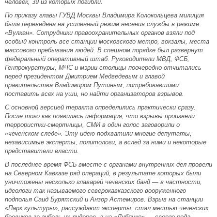
человек, 39 из которых погибли.
По приказу главы ГУВД Москвы Владимира Колокольцева милиция
была переведена на усиленный режим несения службы в режиме
«Вулкан». Сотрудники правоохранительных органов взяли под
особый контроль все станции московского метро, вокзалы, места
массового пребывания людей. В спешном порядке был развернут
федеральный оперативный штаб. Руководители МВД, ФСБ,
Генпрокуратуры, МЧС и мэрии столицы поочередно отчитались
перед президентом Дмитрием Медведевым и главой
правительства Владимиром Путиным, потребовавшими
поставить всех на уши, но найти организаторов взрывов.
С основной версией теракта определились практически сразу.
После того как появилась информация, что взрывы произвели
террористки-смертницы, СМИ в один голос заговорили о
«чеченском следе». Эту идею подхватили многие депутаты,
независимые эксперты, политологи, а вслед за ними и некоторые
представители власти.
В последнее время ФСБ вместе с органами внутренних дел провели
на Северном Кавказе ряд операций, в результате которых были
уничтожены несколько главарей чеченских банд — в частности,
идеологи так называемого северокавказского вооруженного
подполья Саид Бурятский и Анзор Астемиров. Взрыв на станции
«Парк культуры», рассуждают эксперты, стал местью чеченских
боевиков за гибель их лидеров, а на «Лубянке» — своего рода