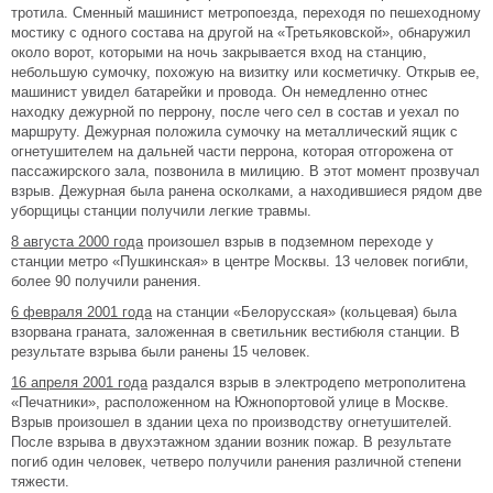
тротила. Сменный машинист метропоезда, переходя по пешеходному
мостику с одного состава на другой на «Третьяковской», обнаружил
около ворот, которыми на ночь закрывается вход на станцию,
небольшую сумочку, похожую на визитку или косметичку. Открыв ее,
машинист увидел батарейки и провода. Он немедленно отнес
находку дежурной по перрону, после чего сел в состав и уехал по
маршруту. Дежурная положила сумочку на металлический ящик с
огнетушителем на дальней части перрона, которая отгорожена от
пассажирского зала, позвонила в милицию. В этот момент прозвучал
взрыв. Дежурная была ранена осколками, а находившиеся рядом две
уборщицы станции получили легкие травмы.
8 августа 2000 года
произошел взрыв в подземном переходе у
станции метро «Пушкинская» в центре Москвы. 13 человек погибли,
более 90 получили ранения.
6 февраля 2001 года
на станции «Белорусская» (кольцевая) была
взорвана граната, заложенная в светильник вестибюля станции. В
результате взрыва были ранены 15 человек.
16 апреля 2001 года
раздался взрыв в электродепо метрополитена
«Печатники», расположенном на Южнопортовой улице в Москве.
Взрыв произошел в здании цеха по производству огнетушителей.
После взрыва в двухэтажном здании возник пожар. В результате
погиб один человек, четверо получили ранения различной степени
тяжести.