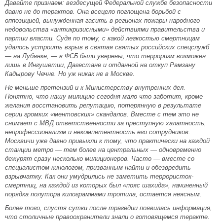
Давайте признаем: вездесущей Федеральной службе безопасности
давно не до терактов. Она всецело поглощена борьбой с
оппозицией, вынужденная гасить в регионах пожары народного
недовольства «антикризисными» действиями правительства и
партии власти. Судя по тому, с какой легкостью смертницам
удалось устроить взрыв в святая святых российских спецслужб
— на Лубянке, — в ФСБ были уверены, что терроризм возможен
лишь в Ингушетии, Дагестане и отданной на откуп Рамзану
Кадырову Чечне. Но уж никак не в Москве.
Не меньше претензий и к Министерству внутренних дел.
Понятно, что нашу милицию сегодня мало что заботит, кроме
желания восстановить репутацию, потерянную в результате
серии громких «ментовских» скандалов. Вместе с тем это не
снимает с МВД ответственности за преступную халатность,
непрофессионализм и некомпетентность его сотрудников.
Москвичи уже давно привыкли к тому, что практически на каждой
станции метро — тем более на центральных — одновременно
дежурят сразу несколько милиционеров. Часто — вместе со
специалистом-кинологом, призванным найти и обезвредить
взрывчатку. Как они умудрились не заметить террористок-
смертниц, на каждой из которых был «пояс шахида», начиненный
порядка полутора килограммами тротила, остается неясным.
Более того, спустя сутки после трагедии появилась информация,
что столичные правоохранители знали о готовящемся теракте.