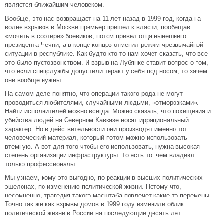
является ближайшим человеком.
Вообще, это нас возвращает на 11 лет назад в 1999 год, когда на
волне взрывов в Москве премьер пришел к власти, пообещав
«мочить в сортире» боевиков, потом привел отца нынешнего
президента Чечни, а в конце концов отменил режим чрезвычайной
ситуации в республике. Как будто кто-то нам хочет сказать, что все
это было пустозвонством. И взрыв на Лубянке ставит вопрос о том,
что если спецслужбы допустили теракт у себя под носом, то зачем
они вообще нужны.
На самом деле понятно, что операции такого рода не могут
проводиться любителями, случайными людьми, «отморозками».
Найти исполнителей можно всегда. Можно сказать, что похищения и
убийства людей на Северном Кавказе носят иррациональный
характер. Но в действительности они производят именно тот
человеческий материал, который потом можно использовать
втемную. А вот для того чтобы его использовать, нужна высокая
степень организации инфраструктуры. То есть то, чем владеют
только профессионалы.
Мы узнаем, кому это выгодно, по реакции в высших политических
эшелонах, по изменению политической жизни. Потому что,
несомненно, трагедия такого масштаба повлечет какие-то перемены.
Точно так же как взрывы домов в 1999 году изменили облик
политической жизни в России на последующие десять лет.