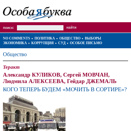
поиск:
NO COMMENTS
ПОЛИТИКА
ОБЩЕСТВО
ВЫБОРЫ
ЭКОНОМИКА
КОРРУПЦИЯ
СУД
ОСОБОЕ ПИСЬМО
Общество
Теракт
Александр КУЛИКОВ, Сергей МОВЧАН,
Людмила АЛЕКСЕЕВА, Гейдар ДЖЕМАЛЬ
КОГО ТЕПЕРЬ БУДЕМ «МОЧИТЬ В СОРТИРЕ»?