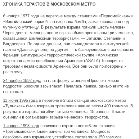
ХРОНИКА ТЕРАКТОВ В МОСКОВСКОМ МЕТРО
6 ноября 1977 года
на перегоне между станциями «Первомайская» и
«Измайловский парк» была взорвана бомба, замаскированная под
чугунную утятницу. В результате взрыва погибли шесть человек.
Через девять месяцев после взрыва были арестованы три человека,
оказавшиеся армянскими террористами, — Затикян, Степанян и
Багдасарян. По одним данным, они принадлежали к антитурецкой
партии «Дашнакцутюн», по другим — к базирующейся в основном во
Франции антитурецкой террористической группе «Армянская
секретная армия освобождения Армении» (ASALA).Террористы
требовали независимости Армении. Все они были приговорены к
расстрелу.
24 ноября 1992 года
на платформу станции «Проспект мира»
подростки бросили взрывпакет. Началась паника, однако никто не
пострадал.
11 июня 1996 года
в перегоне вблизи станции московского метро
«Тульская» была взорвана тротиловая шашка весом 400 граммов. В
результате взрыва погибли четыре человека, 15 ранены. Власти
обвинили в организации взрыва чеченских террористов.
1 января 1998 года
произошел взрыв в вестибюле станции
«Третьяковская». Были ранены три человека. Мощность
безоболочного взрывного устройства составляла 150 граммов