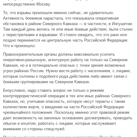
непосредственно Москву.
То, что взрывы произошли именно сейчас, не удивительно.
Активность боевиков нарастала, что показывала оперативная
обстановка в районе Северного Кавказа — в частности, в Ингушетии.
Там каждый день велись те или иные боевые действия, были стычки
с перестрелками и взрывами. И стоило ожидать, что это рано или
поздно перекинется на центральную часть Российской Федерации.
Что и произошло.
Правоохранительные органы должны максимально усилить
оперативно-разыскную, агентурную работу не только на Северном
Кавказе, но и в потенциально опасных с точки зрения возможных
угроз районах России. Нужно вести работу с населением, с лицами,
которые склонны к подобного рода действиям либо имеют связи с
боевыми группировками на Северном Кавказе.
Безусловно, надо ставить вопрос не только о режиме
контртеррористической операции в тех или иных районах Северного
Кавказа, но, учитывая опасность, которую несут теракты с таким
количеством жертв, о введении на части Российской Федерации
чрезвычайного положения. Поскольку именно этот правовой режим
дает возможность на законных основаниях досматривать, проводить
обыски и изъятия, работать с лицами, которые заслуживают
внимания со стороны спецслужб.