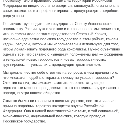
Поскольку такого правового режима на территории Российской
Федерации не вводилось и не вводится, спецслужбы ограничены в
своих возможностях профилактировать, предупреждать подобного
рода угрозы.
Политикам, руководителям государства, Совету безопасности,
парламенту России нужно честное и откровенное осмысление того,
что на самом деле сегодня представляет Северный Кавказ,
насколько адекватна политика государства в этом районе, каковы
кадры, ресурсы, которые мы использовали и используем для того,
чтобы локализовать подобного рода конфликты. Нужно объективно
оценить все, что связано с нынешним положением дел — рождением
и генерацией новых террористов и новых террористических
группировок, — увязав их с предыдущим десятилетием.
Мы должны честно себе ответить на вопросы: в чем причина того,
что множатся подобные теракты, почему не угасает терроризм?
Ответив на них, мы сможем наметить и соответствующие
адекватные меры по преодолению этого конфликта внутри нашего
народа, внутри нашего общества.
Сколько бы мы ни говорили о внешних угрозах, все-таки главная
причина подобных терактов находится внутри Российской
Федерации. Она в нашей политической системе, в той социальной,
экономической, национальной политике, которую проводит
Российское государство.