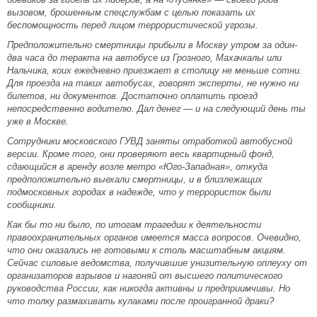
вызовом, брошенным спецслужбам с целью показать их
беспомощность перед лицом террористической угрозы.
Предположительно смертницы прибыли в Москву утром за один-
два часа до теракта на автобусе из Грозного, Махачкалы или
Нальчика, коих ежедневно приезжает в столицу не меньше сотни.
Для проезда на таких автобусах, говорят эксперты, не нужно ни
билетов, ни документов. Достаточно оплатить проезд
непосредственно водителю. Дал денег — и на следующий день ты
уже в Москве.
Сотрудники московского ГУВД заняты отработкой автобусной
версии. Кроме того, они проверяют весь квартирный фонд,
сдающийся в аренду возле метро «Юго-Западная», откуда
предположительно выехали смертницы, и в близлежащих
подмосковных городах в надежде, что у террористок были
сообщники.
Как бы то ни было, по итогам трагедии к деятельности
правоохранительных органов имеется масса вопросов. Очевидно,
что они оказались не готовыми к столь масштабным акциям.
Сейчас силовые ведомства, получившие унизительную оплеуху от
организаторов взрывов и нагоняй от высшего политического
руководства России, как никогда активны и предприимчивы. Но
что толку размахивать кулаками после проигранной драки?