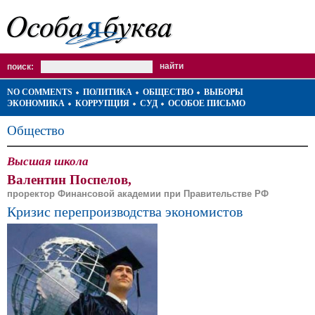
поиск:
NO COMMENTS
ПОЛИТИКА
ОБЩЕСТВО
ВЫБОРЫ
ЭКОНОМИКА
КОРРУПЦИЯ
СУД
ОСОБОЕ ПИСЬМО
Общество
Высшая школа
Валентин Поспелов,
проректор Финансовой академии при Правительстве РФ
Кризис перепроизводства экономистов