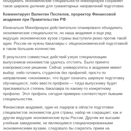
объединить экономические специальности Минобрнауки сохраняет
такое широкое деление для гуманитарных направлений подготовки.
Комментирует Валентин Поспелов, проректор Финансовой
академии при Правительстве РФ
Изначально Минобрнауки действительно планировало объединить
экономические специальности, но наша академия и еще ряд
ведущих экономических вузов страны выступили резко против такой
идеи. России не нужны бакалавры с общеэкономической подготовкой
в таком большом количестве.
В результате совместных действий узкую специализацию
выпускников-экономистов удалось отстоять. Было принято
компромиссное решение. Сейчас университеты и академии имеют
выбор: либо готовить студентов без профилей, просто по
направлению «экономика», что будет означать широкую подготовку
обучающихся; либо ввести профили — тогда выпускнику будет
присваиваться степень бакалавра по какому-то конкретному
профилю. Этот профиль сегодня примерно соответствует бывшим
специальностям.
Финансовая академия, один из лидеров в области подготовки
специалистов экономистов для страны, набор не сокращает, как и
другие ведущие экономические вузы России. Другим же высшим
учебным заведениям, не являющимся специализированными
экономическими вузами, следовало бы сократить прием на