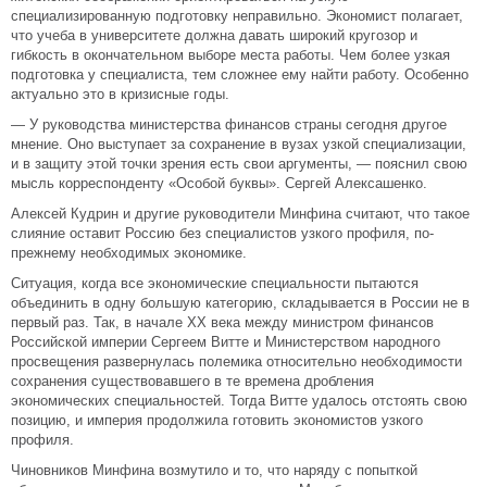
специализированную подготовку неправильно. Экономист полагает,
что учеба в университете должна давать широкий кругозор и
гибкость в окончательном выборе места работы. Чем более узкая
подготовка у специалиста, тем сложнее ему найти работу. Особенно
актуально это в кризисные годы.
— У руководства министерства финансов страны сегодня другое
мнение. Оно выступает за сохранение в вузах узкой специализации,
и в защиту этой точки зрения есть свои аргументы, — пояснил свою
мысль корреспонденту «Особой буквы». Сергей Алексашенко.
Алексей Кудрин и другие руководители Минфина считают, что такое
слияние оставит Россию без специалистов узкого профиля, по-
прежнему необходимых экономике.
Ситуация, когда все экономические специальности пытаются
объединить в одну большую категорию, складывается в России не в
первый раз. Так, в начале ХХ века между министром финансов
Российской империи Сергеем Витте и Министерством народного
просвещения развернулась полемика относительно необходимости
сохранения существовавшего в те времена дробления
экономических специальностей. Тогда Витте удалось отстоять свою
позицию, и империя продолжила готовить экономистов узкого
профиля.
Чиновников Минфина возмутило и то, что наряду с попыткой