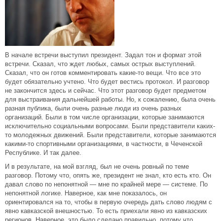
В начале встречи выступил президент. Задал тон и формат этой
встречи. Сказал, что ждет любых, самых острых выступлений.
Сказал, что он готов комментировать какие-то вещи. Что все это
будет обязательно учтено. Что будет вестись протокол. И разговор
не закончится здесь и сейчас. Что этот разговор будет предметом
для выстраивания дальнейшей работы. Но, к сожалению, была очень
разная публика, были очень разные люди из очень разных
организаций. Были в том числе организации, которые занимаются
исключительно социальными вопросами. Были представители каких-
то молодежных движений. Были представители, которые занимаются
какими-то спортивными организациями, в частности, в Чеченской
Республике. И так далее.
И в результате, на мой взгляд, был не очень ровный по теме
разговор. Потому что, опять же, президент не знал, кто есть кто. Он
давал слово по непонятной — мне по крайней мере — системе. По
непонятной логике. Наверное, как мне показалось, он
ориентировался на то, чтобы в первую очередь дать слово людям с
явно кавказской внешностью. То есть приехали явно из кавказских
регионов. Наверное, это было сделано правильно, потому что