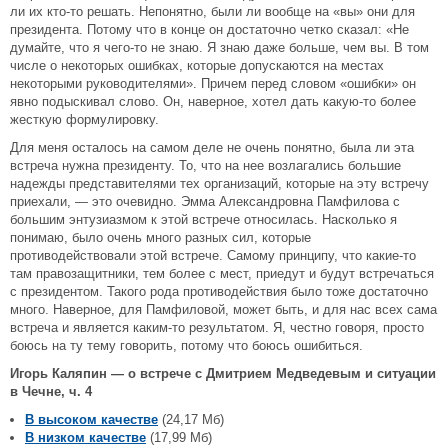
ли их кто-то решать. Непонятно, были ли вообще на «вы» они для
президента. Потому что в конце он достаточно четко сказал: «Не
думайте, что я чего-то не знаю. Я знаю даже больше, чем вы. В том
числе о некоторых ошибках, которые допускаются на местах
некоторыми руководителями». Причем перед словом «ошибки» он
явно подыскивал слово. Он, наверное, хотел дать какую-то более
жесткую формулировку.
Для меня осталось на самом деле не очень понятно, была ли эта
встреча нужна президенту. То, что на нее возлагались большие
надежды представителями тех организаций, которые на эту встречу
приехали, — это очевидно. Эмма Александровна Памфилова c
большим энтузиазмом к этой встрече относилась. Насколько я
понимаю, было очень много разных сил, которые
противодействовали этой встрече. Самому принципу, что какие-то
там правозащитники, тем более с мест, приедут и будут встречаться
с президентом. Такого рода противодействия было тоже достаточно
много. Наверное, для Памфиловой, может быть, и для нас всех сама
встреча и является каким-то результатом. Я, честно говоря, просто
боюсь на ту тему говорить, потому что боюсь ошибиться.
Игорь Каляпин — о встрече с Дмитрием Медведевым и ситуации
в Чечне, ч. 4
В высоком качестве
(24,17 Мб)
В низком качестве
(17,99 Мб)