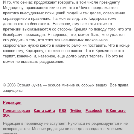
И то, что сейчас продолжают говорить, в том числе президенту
Медведеву, правозащитники о том, что в Чечне продолжается
практика внесудебных похищений людей и так далее, совершенно
справедливо и правильно. На мой взгляд, это Кадырова тоже
должно как-то беспокоить. Наверное, ему все-таки какие-то
претензии высказываются со стороны Кремля по поводу того, что эти
безобразия происходят. Я надеюсь, что, может быть, мне удастся
его убедить в том, что этих так называемых полковников
скороспелых нужно как-то в какие-то рамочки поставить. Что в конце
концов ему, Кадырову, это жизненно важно. Что в Кремле все это
терпят, конечно, и, наверное, еще долго будут терпеть. Но это не
может не вызывать раздражения.
© 2008 Особая буква — особое мнение об особых вещах. Все права
защищены.
Редакция
Полная версия
Карта сайта
RSS
Twitter
Facebook
В Контакте
ЖЖ
Редакция в переписку не вступает. Рукописи не рецензируются и не
возвращаются. Мнение редакции не всегда совпадает с мнением