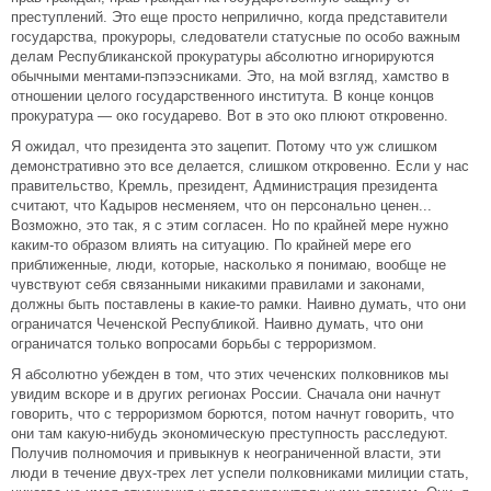
преступлений. Это еще просто неприлично, когда представители
государства, прокуроры, следователи статусные по особо важным
делам Республиканской прокуратуры абсолютно игнорируются
обычными ментами-пэпээсниками. Это, на мой взгляд, хамство в
отношении целого государственного института. В конце концов
прокуратура — око государево. Вот в это око плюют откровенно.
Я ожидал, что президента это зацепит. Потому что уж слишком
демонстративно это все делается, слишком откровенно. Если у нас
правительство, Кремль, президент, Администрация президента
считают, что Кадыров несменяем, что он персонально ценен...
Возможно, это так, я с этим согласен. Но по крайней мере нужно
каким-то образом влиять на ситуацию. По крайней мере его
приближенные, люди, которые, насколько я понимаю, вообще не
чувствуют себя связанными никакими правилами и законами,
должны быть поставлены в какие-то рамки. Наивно думать, что они
ограничатся Чеченской Республикой. Наивно думать, что они
ограничатся только вопросами борьбы с терроризмом.
Я абсолютно убежден в том, что этих чеченских полковников мы
увидим вскоре и в других регионах России. Сначала они начнут
говорить, что с терроризмом борются, потом начнут говорить, что
они там какую-нибудь экономическую преступность расследуют.
Получив полномочия и привыкнув к неограниченной власти, эти
люди в течение двух-трех лет успели полковниками милиции стать,