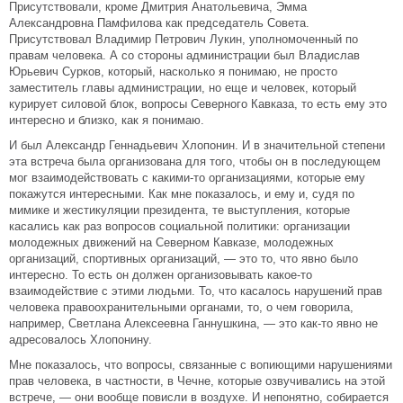
Присутствовали, кроме Дмитрия Анатольевича, Эмма
Александровна Памфилова как председатель Совета.
Присутствовал Владимир Петрович Лукин, уполномоченный по
правам человека. А со стороны администрации был Владислав
Юрьевич Сурков, который, насколько я понимаю, не просто
заместитель главы администрации, но еще и человек, который
курирует силовой блок, вопросы Северного Кавказа, то есть ему это
интересно и близко, как я понимаю.
И был Александр Геннадьевич Хлопонин. И в значительной степени
эта встреча была организована для того, чтобы он в последующем
мог взаимодействовать с какими-то организациями, которые ему
покажутся интересными. Как мне показалось, и ему и, судя по
мимике и жестикуляции президента, те выступления, которые
касались как раз вопросов социальной политики: организации
молодежных движений на Северном Кавказе, молодежных
организаций, спортивных организаций, — это то, что явно было
интересно. То есть он должен организовывать какое-то
взаимодействие с этими людьми. То, что касалось нарушений прав
человека правоохранительными органами, то, о чем говорила,
например, Светлана Алексеевна Ганнушкина, — это как-то явно не
адресовалось Хлопонину.
Мне показалось, что вопросы, связанные с вопиющими нарушениями
прав человека, в частности, в Чечне, которые озвучивались на этой
встрече, — они вообще повисли в воздухе. И непонятно, собирается