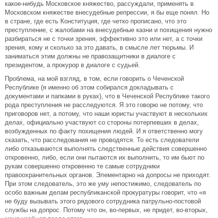
какое-нибудь Московское княжество, рассуждали, применять в
Московском княжестве внесудебные репрессии, я бы еще понял. Но
в стране, где есть Конституция, где четко прописано, что это
преступление, с жалобами на внесудебные казни и похищения нужно
разбираться не с точки зрения, эффективно это или нет, а с точки
зрения, кому и сколько за это давать, в смысле лет тюрьмы. И
заниматься этим должны не правозащитники в диалоге с
президентом, а прокурор в диалоге с судьей.
Проблема, на мой взгляд, в том, если говорить о Чеченской
Республике (я именно об этом собирался докладывать с
документами и папками в руках), что в Чеченской Республике такого
рода преступления не расследуются. Я это говорю не потому, что
приговоров нет, а потому, что наши юристы участвуют в нескольких
делах, официально участвуют со стороны потерпевших в делах,
возбужденных по факту похищения людей. И я ответственно могу
сказать, что расследования не проводятся. То есть следователи
либо отказываются выполнять следственные действия совершенно
откровенно, либо, если они пытаются их выполнить, то им бьют по
рукам совершенно откровенно те самые сотрудники
правоохранительных органов. Элементарно на допросы не приходят.
При этом следователь, это же уму непостижимо, следователь по
особо важным делам республиканской прокуратуры говорит, что «я
не буду вызывать этого рядового сотрудника патрульно-постовой
службы на допрос. Потому что он, во-первых, не придет, во-вторых,