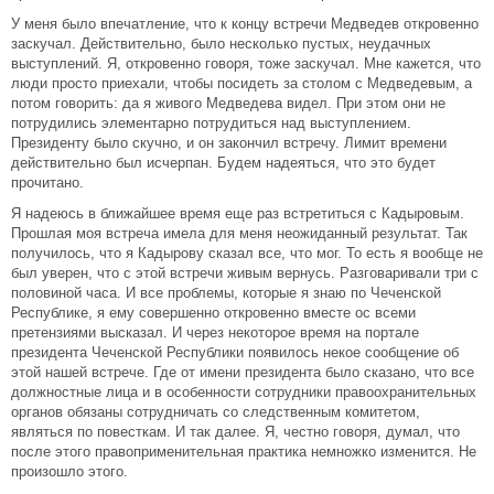
У меня было впечатление, что к концу встречи Медведев откровенно
заскучал. Действительно, было несколько пустых, неудачных
выступлений. Я, откровенно говоря, тоже заскучал. Мне кажется, что
люди просто приехали, чтобы посидеть за столом с Медведевым, а
потом говорить: да я живого Медведева видел. При этом они не
потрудились элементарно потрудиться над выступлением.
Президенту было скучно, и он закончил встречу. Лимит времени
действительно был исчерпан. Будем надеяться, что это будет
прочитано.
Я надеюсь в ближайшее время еще раз встретиться с Кадыровым.
Прошлая моя встреча имела для меня неожиданный результат. Так
получилось, что я Кадырову сказал все, что мог. То есть я вообще не
был уверен, что с этой встречи живым вернусь. Разговаривали три с
половиной часа. И все проблемы, которые я знаю по Чеченской
Республике, я ему совершенно откровенно вместе ос всеми
претензиями высказал. И через некоторое время на портале
президента Чеченской Республики появилось некое сообщение об
этой нашей встрече. Где от имени президента было сказано, что все
должностные лица и в особенности сотрудники правоохранительных
органов обязаны сотрудничать со следственным комитетом,
являться по повесткам. И так далее. Я, честно говоря, думал, что
после этого правоприменительная практика немножко изменится. Не
произошло этого.