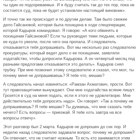
ты один из подозреваемых. И я буду считать так до тех пор, пока не
состоится суд, пока не будет установлен настоящий виновник».
И точно так же происходит и по другим делам. Там было свежее
дело Гайсановой, которая была похищена в ходе спецоперации,
которой Кадыров командовал. Я говорю: «А кого обвинять в
похищении Гайсановой? Если ты руководил теми людьми, которые
ее куда-то увезли, после чего она пропала. И следователь
отказывается тебя допрашивать. Вот мы несколько раз следователю
прокуратуры, который ведет дело о ее похищении, заявляли
ходатайство, чтобы допросили Кадырова. А он четвертый месяц под
разными предлогами отказывается это делать». Кадыров снял
трубку. При мне позвонил этому следователю и сказал, что мол, ты
почему меня не допрашиваешь? Я тебе что, мешаю?
А следователь начал извиняться: «Рамзан Ахматович, прости. Вот
тут правозащитники вынуждают. Они мне ходатайства всякие пишут.
Грозятся в суд на меня подать, если я этого не удовлетворю. Мне
действительно тебя допросить надо». Он говорит: «Так а почему не
допрашиваешь? Я тебе мешаю? Ты думаешь, что мне сказать тебе
нечего? Есть вопросы — приезжай. Я тебе хоть завтра на все
вопросы отвечу».
Этот разговор был 2 марта. Кадыров не допрошен до сих пор. И
неделю назад следователю задавали вопрос: почему не допрошен?
Он отвечает, что не считает нужным. То есть кто занимается этим