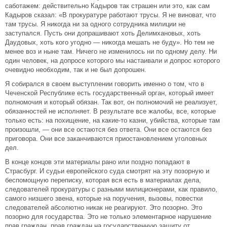
саботажем: действительно Кадыров так страшен или это, как сам
Кадыров сказал: «В прокуратуре работают трусы. Я не виноват, что
там трусы. Я никогда ни за одного сотрудника милиции не
заступался. Пусть они допрашивают хоть Делимхановых, хоть
Даудовых, хоть кого угодно — никогда мешать не буду». Но тем не
менее воз и ныне там. Ничего не изменилось ни по одному делу. Ни
один человек, на допросе которого мы настаивали и допрос которого
очевидно необходим, так и не был допрошен.
Я собирался в своем выступлении говорить именно о том, что в
Чеченской Республике есть государственный орган, который имеет
полномочия и который обязан. Так вот, он полномочий не реализует,
обязанностей не исполняет. В результате все жалобы, все, которые
только есть: на похищение, на какие-то казни, убийства, которые там
произошли, — они все остаются без ответа. Они все остаются без
приговора. Они все заканчиваются приостановлением уголовных
дел.
В конце концов эти материалы рано или поздно попадают в
Страсбург. И судьи европейского суда смотрят на эту позорную и
беспомощную переписку, которая вся есть в материалах дела,
следователей прокуратуры с разными милиционерами, как правило,
самого низшего звена, которые на поручения, вызовы, повестки
следователей абсолютно никак не реагируют. Это позорно. Это
позорно для государства. Это не только элементарное нарушение
прав граждан, прав граждан на государственную защиту от