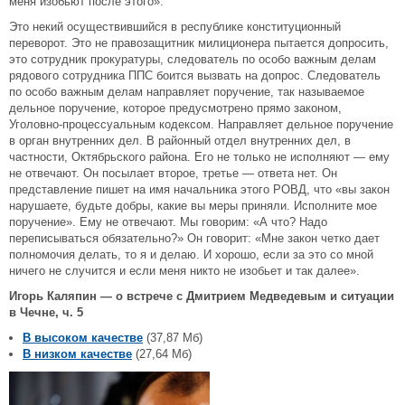
меня изобьют после этого».
Это некий осуществившийся в республике конституционный
переворот. Это не правозащитник милиционера пытается допросить,
это сотрудник прокуратуры, следователь по особо важным делам
рядового сотрудника ППС боится вызвать на допрос. Следователь
по особо важным делам направляет поручение, так называемое
дельное поручение, которое предусмотрено прямо законом,
Уголовно-процессуальным кодексом. Направляет дельное поручение
в орган внутренних дел. В районный отдел внутренних дел, в
частности, Октябрьского района. Его не только не исполняют — ему
не отвечают. Он посылает второе, третье — ответа нет. Он
представление пишет на имя начальника этого РОВД, что «вы закон
нарушаете, будьте добры, какие вы меры приняли. Исполните мое
поручение». Ему не отвечают. Мы говорим: «А что? Надо
переписываться обязательно?» Он говорит: «Мне закон четко дает
полномочия делать, то я и делаю. И хорошо, если за это со мной
ничего не случится и если меня никто не изобьет и так далее».
Игорь Каляпин — о встрече с Дмитрием Медведевым и ситуации
в Чечне, ч. 5
В высоком качестве
(37,87 Мб)
В низком качестве
(27,64 Мб)