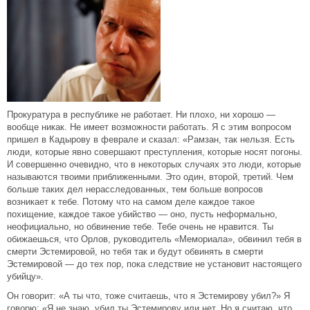
Прокуратура в республике не работает. Ни плохо, ни хорошо —
вообще никак. Не имеет возможности работать. Я с этим вопросом
пришел в Кадырову в феврале и сказал: «Рамзан, так нельзя. Есть
люди, которые явно совершают преступления, которые носят погоны.
И совершенно очевидно, что в некоторых случаях это люди, которые
называются твоими приближенными. Это один, второй, третий. Чем
больше таких дел нерасследованных, тем больше вопросов
возникает к тебе. Потому что на самом деле каждое такое
похищение, каждое такое убийство — оно, пусть неформально,
неофициально, но обвинение тебе. Тебе очень не нравится. Ты
обижаешься, что Орлов, руководитель «Мемориала», обвинил тебя в
смерти Эстемировой, но тебя так и будут обвинять в смерти
Эстемировой — до тех пор, пока следствие не установит настоящего
убийцу».
Он говорит: «А ты что, тоже считаешь, что я Эстемирову убил?» Я
говорю: «Я не знаю, убил ты Эстемирову или нет. Но я считаю, что