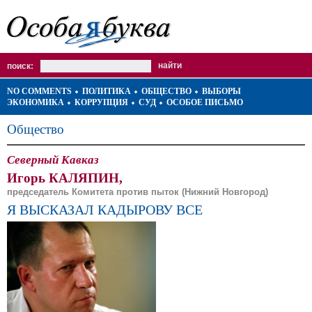
поиск:
NO COMMENTS
ПОЛИТИКА
ОБЩЕСТВО
ВЫБОРЫ
ЭКОНОМИКА
КОРРУПЦИЯ
СУД
ОСОБОЕ ПИСЬМО
Общество
Северный Кавказ
Игорь КАЛЯПИН,
председатель Комитета против пыток (Нижний Новгород)
Я ВЫСКАЗАЛ КАДЫРОВУ ВСЕ