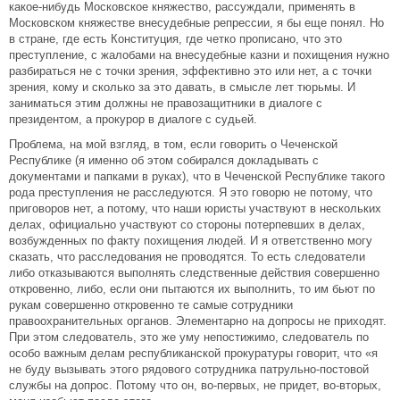
какое-нибудь Московское княжество, рассуждали, применять в
Московском княжестве внесудебные репрессии, я бы еще понял. Но
в стране, где есть Конституция, где четко прописано, что это
преступление, с жалобами на внесудебные казни и похищения нужно
разбираться не с точки зрения, эффективно это или нет, а с точки
зрения, кому и сколько за это давать, в смысле лет тюрьмы. И
заниматься этим должны не правозащитники в диалоге с
президентом, а прокурор в диалоге с судьей.
Проблема, на мой взгляд, в том, если говорить о Чеченской
Республике (я именно об этом собирался докладывать с
документами и папками в руках), что в Чеченской Республике такого
рода преступления не расследуются. Я это говорю не потому, что
приговоров нет, а потому, что наши юристы участвуют в нескольких
делах, официально участвуют со стороны потерпевших в делах,
возбужденных по факту похищения людей. И я ответственно могу
сказать, что расследования не проводятся. То есть следователи
либо отказываются выполнять следственные действия совершенно
откровенно, либо, если они пытаются их выполнить, то им бьют по
рукам совершенно откровенно те самые сотрудники
правоохранительных органов. Элементарно на допросы не приходят.
При этом следователь, это же уму непостижимо, следователь по
особо важным делам республиканской прокуратуры говорит, что «я
не буду вызывать этого рядового сотрудника патрульно-постовой
службы на допрос. Потому что он, во-первых, не придет, во-вторых,