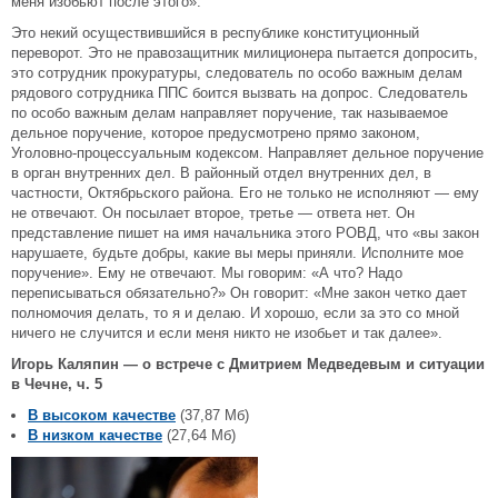
меня изобьют после этого».
Это некий осуществившийся в республике конституционный
переворот. Это не правозащитник милиционера пытается допросить,
это сотрудник прокуратуры, следователь по особо важным делам
рядового сотрудника ППС боится вызвать на допрос. Следователь
по особо важным делам направляет поручение, так называемое
дельное поручение, которое предусмотрено прямо законом,
Уголовно-процессуальным кодексом. Направляет дельное поручение
в орган внутренних дел. В районный отдел внутренних дел, в
частности, Октябрьского района. Его не только не исполняют — ему
не отвечают. Он посылает второе, третье — ответа нет. Он
представление пишет на имя начальника этого РОВД, что «вы закон
нарушаете, будьте добры, какие вы меры приняли. Исполните мое
поручение». Ему не отвечают. Мы говорим: «А что? Надо
переписываться обязательно?» Он говорит: «Мне закон четко дает
полномочия делать, то я и делаю. И хорошо, если за это со мной
ничего не случится и если меня никто не изобьет и так далее».
Игорь Каляпин — о встрече с Дмитрием Медведевым и ситуации
в Чечне, ч. 5
В высоком качестве
(37,87 Мб)
В низком качестве
(27,64 Мб)