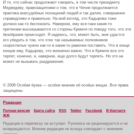
И то, что сейчас продолжают говорить, в том числе президенту
Медведеву, правозащитники о том, что в Чечне продолжается
практика внесудебных похищений людей и так далее, совершенно
справедливо и правильно. На мой взгляд, это Кадырова тоже
должно как-то беспокоить. Наверное, ему все-таки какие-то
претензии высказываются со стороны Кремля по поводу того, что эти
безобразия происходят. Я надеюсь, что, может быть, мне удастся
его убедить в том, что этих так называемых полковников
скороспелых нужно как-то в какие-то рамочки поставить. Что в конце
концов ему, Кадырову, это жизненно важно. Что в Кремле все это
терпят, конечно, и, наверное, еще долго будут терпеть. Но это не
может не вызывать раздражения.
© 2008 Особая буква — особое мнение об особых вещах. Все права
защищены.
Редакция
Полная версия
Карта сайта
RSS
Twitter
Facebook
В Контакте
ЖЖ
Редакция в переписку не вступает. Рукописи не рецензируются и не
возвращаются. Мнение редакции не всегда совпадает с мнением