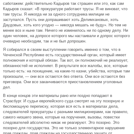
саботажем: действительно Кадыров так страшен или это, как сам
Кадыров сказал: «В прокуратуре работают трусы. Я не виноват, что
там трусы. Я никогда ни за одного сотрудника милиции не
заступался. Пусть они допрашивают хоть Делимхановых, хоть
Даудовых, хоть кого угодно — никогда мешать не буду». Но тем не
менее воз и ныне там. Ничего не изменилось ни по одному делу. Ни
один человек, на допросе которого мы настаивали и допрос которого
очевидно необходим, так и не был допрошен.
Я собирался в своем выступлении говорить именно о том, что в
Чеченской Республике есть государственный орган, который имеет
полномочия и который обязан. Так вот, он полномочий не реализует,
обязанностей не исполняет. В результате все жалобы, все, которые
только есть: на похищение, на какие-то казни, убийства, которые там
произошли, — они все остаются без ответа. Они все остаются без
приговора. Они все заканчиваются приостановлением уголовных
дел.
В конце концов эти материалы рано или поздно попадают в
Страсбург. И судьи европейского суда смотрят на эту позорную и
беспомощную переписку, которая вся есть в материалах дела,
следователей прокуратуры с разными милиционерами, как правило,
самого низшего звена, которые на поручения, вызовы, повестки
следователей абсолютно никак не реагируют. Это позорно. Это
позорно для государства. Это не только элементарное нарушение
прав граждан, прав граждан на государственную защиту от