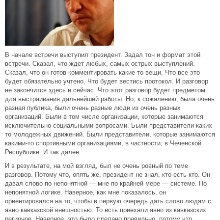
В начале встречи выступил президент. Задал тон и формат этой
встречи. Сказал, что ждет любых, самых острых выступлений.
Сказал, что он готов комментировать какие-то вещи. Что все это
будет обязательно учтено. Что будет вестись протокол. И разговор
не закончится здесь и сейчас. Что этот разговор будет предметом
для выстраивания дальнейшей работы. Но, к сожалению, была очень
разная публика, были очень разные люди из очень разных
организаций. Были в том числе организации, которые занимаются
исключительно социальными вопросами. Были представители каких-
то молодежных движений. Были представители, которые занимаются
какими-то спортивными организациями, в частности, в Чеченской
Республике. И так далее.
И в результате, на мой взгляд, был не очень ровный по теме
разговор. Потому что, опять же, президент не знал, кто есть кто. Он
давал слово по непонятной — мне по крайней мере — системе. По
непонятной логике. Наверное, как мне показалось, он
ориентировался на то, чтобы в первую очередь дать слово людям с
явно кавказской внешностью. То есть приехали явно из кавказских
регионов. Наверное, это было сделано правильно, потому что