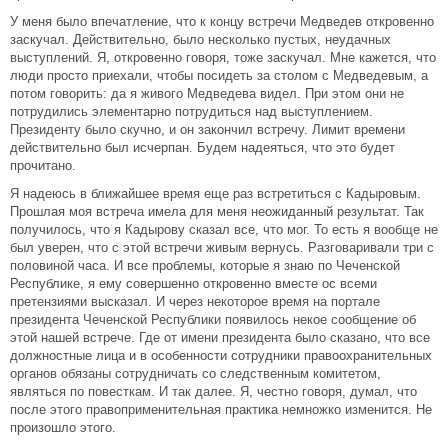
У меня было впечатление, что к концу встречи Медведев откровенно
заскучал. Действительно, было несколько пустых, неудачных
выступлений. Я, откровенно говоря, тоже заскучал. Мне кажется, что
люди просто приехали, чтобы посидеть за столом с Медведевым, а
потом говорить: да я живого Медведева видел. При этом они не
потрудились элементарно потрудиться над выступлением.
Президенту было скучно, и он закончил встречу. Лимит времени
действительно был исчерпан. Будем надеяться, что это будет
прочитано.
Я надеюсь в ближайшее время еще раз встретиться с Кадыровым.
Прошлая моя встреча имела для меня неожиданный результат. Так
получилось, что я Кадырову сказал все, что мог. То есть я вообще не
был уверен, что с этой встречи живым вернусь. Разговаривали три с
половиной часа. И все проблемы, которые я знаю по Чеченской
Республике, я ему совершенно откровенно вместе ос всеми
претензиями высказал. И через некоторое время на портале
президента Чеченской Республики появилось некое сообщение об
этой нашей встрече. Где от имени президента было сказано, что все
должностные лица и в особенности сотрудники правоохранительных
органов обязаны сотрудничать со следственным комитетом,
являться по повесткам. И так далее. Я, честно говоря, думал, что
после этого правоприменительная практика немножко изменится. Не
произошло этого.