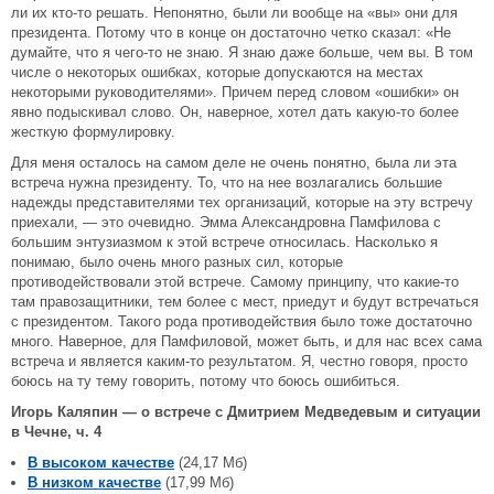
ли их кто-то решать. Непонятно, были ли вообще на «вы» они для
президента. Потому что в конце он достаточно четко сказал: «Не
думайте, что я чего-то не знаю. Я знаю даже больше, чем вы. В том
числе о некоторых ошибках, которые допускаются на местах
некоторыми руководителями». Причем перед словом «ошибки» он
явно подыскивал слово. Он, наверное, хотел дать какую-то более
жесткую формулировку.
Для меня осталось на самом деле не очень понятно, была ли эта
встреча нужна президенту. То, что на нее возлагались большие
надежды представителями тех организаций, которые на эту встречу
приехали, — это очевидно. Эмма Александровна Памфилова c
большим энтузиазмом к этой встрече относилась. Насколько я
понимаю, было очень много разных сил, которые
противодействовали этой встрече. Самому принципу, что какие-то
там правозащитники, тем более с мест, приедут и будут встречаться
с президентом. Такого рода противодействия было тоже достаточно
много. Наверное, для Памфиловой, может быть, и для нас всех сама
встреча и является каким-то результатом. Я, честно говоря, просто
боюсь на ту тему говорить, потому что боюсь ошибиться.
Игорь Каляпин — о встрече с Дмитрием Медведевым и ситуации
в Чечне, ч. 4
В высоком качестве
(24,17 Мб)
В низком качестве
(17,99 Мб)