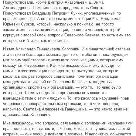
Присутствовали, кроме Дмитрия Анатольевича, Эмма
Александровна Памфилова как председатель Совета.
Присутствовал Владимир Петрович Лукин, уполномоченный по
правам человека. А со стороны администрации был Владислав
Юрьевич Сурков, который, насколько я понимаю, не просто
заместитель главы администрации, но еще и человек, который
курирует силовой блок, вопросы Северного Кавказа, то есть ему это
интересно и близко, как я понимаю.
И был Александр Геннадьевич Хлопонин. И в значительной степени
эта встреча была организована для того, чтобы он в последующем
мог взаимодействовать с какими-то организациями, которые ему
покажутся интересными. Как мне показалось, и ему и, судя по
мимике и жестикуляции президента, те выступления, которые
касались как раз вопросов социальной политики: организации
молодежных движений на Северном Кавказе, молодежных
организаций, спортивных организаций, — это то, что явно было
интересно. То есть он должен организовывать какое-то
взаимодействие с этими людьми. То, что касалось нарушений прав
человека правоохранительными органами, то, о чем говорила,
например, Светлана Алексеевна Ганнушкина, — это как-то явно не
адресовалось Хлопонину.
Мне показалось, что вопросы, связанные с вопиющими нарушениями
прав человека, в частности, в Чечне, которые озвучивались на этой
встрече, — они вообще повисли в воздухе. И непонятно, собирается