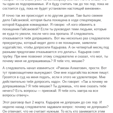
ты один из подозреваемых. И я буду считать так до тех пор, пока не
состоится суд, пока не будет установлен настоящий виновник».
И точно так же происходит и по другим делам. Там было свежее
дело Гайсановой, которая была похищена в ходе спецоперации,
которой Кадыров командовал. Я говорю: «А кого обвинять в
похищении Гайсановой? Если ты руководил теми людьми, которые
ее куда-то увезли, после чего она пропала. И следователь
отказывается тебя допрашивать. Вот мы несколько раз следователю
прокуратуры, который ведет дело о ее похищении, заявляли
ходатайство, чтобы допросили Кадырова. А он четвертый месяц под
разными предлогами отказывается это делать». Кадыров снял
трубку. При мне позвонил этому следователю и сказал, что мол, ты
почему меня не допрашиваешь? Я тебе что, мешаю?
А следователь начал извиняться: «Рамзан Ахматович, прости. Вот
тут правозащитники вынуждают. Они мне ходатайства всякие пишут.
Грозятся в суд на меня подать, если я этого не удовлетворю. Мне
действительно тебя допросить надо». Он говорит: «Так а почему не
допрашиваешь? Я тебе мешаю? Ты думаешь, что мне сказать тебе
нечего? Есть вопросы — приезжай. Я тебе хоть завтра на все
вопросы отвечу».
Этот разговор был 2 марта. Кадыров не допрошен до сих пор. И
неделю назад следователю задавали вопрос: почему не допрошен?
Он отвечает, что не считает нужным. То есть кто занимается этим