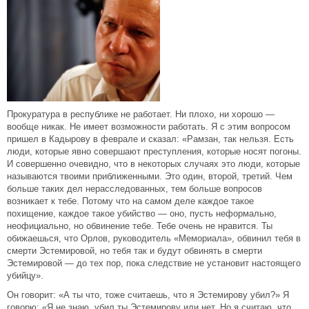
Прокуратура в республике не работает. Ни плохо, ни хорошо —
вообще никак. Не имеет возможности работать. Я с этим вопросом
пришел в Кадырову в феврале и сказал: «Рамзан, так нельзя. Есть
люди, которые явно совершают преступления, которые носят погоны.
И совершенно очевидно, что в некоторых случаях это люди, которые
называются твоими приближенными. Это один, второй, третий. Чем
больше таких дел нерасследованных, тем больше вопросов
возникает к тебе. Потому что на самом деле каждое такое
похищение, каждое такое убийство — оно, пусть неформально,
неофициально, но обвинение тебе. Тебе очень не нравится. Ты
обижаешься, что Орлов, руководитель «Мемориала», обвинил тебя в
смерти Эстемировой, но тебя так и будут обвинять в смерти
Эстемировой — до тех пор, пока следствие не установит настоящего
убийцу».
Он говорит: «А ты что, тоже считаешь, что я Эстемирову убил?» Я
говорю: «Я не знаю, убил ты Эстемирову или нет. Но я считаю, что