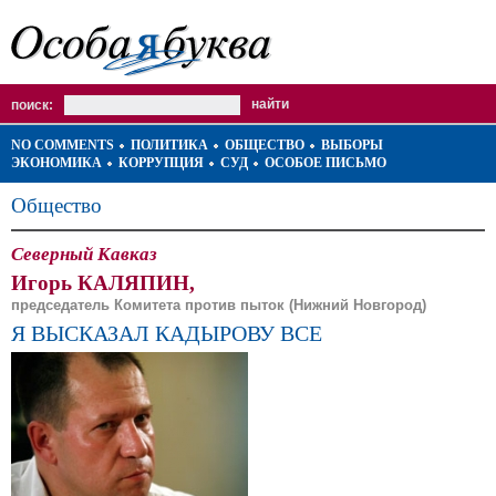
поиск:
NO COMMENTS
ПОЛИТИКА
ОБЩЕСТВО
ВЫБОРЫ
ЭКОНОМИКА
КОРРУПЦИЯ
СУД
ОСОБОЕ ПИСЬМО
Общество
Северный Кавказ
Игорь КАЛЯПИН,
председатель Комитета против пыток (Нижний Новгород)
Я ВЫСКАЗАЛ КАДЫРОВУ ВСЕ