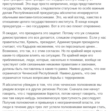
преступлений. Это еще просто неприлично, когда представители
государства, прокуроры, следователи статусные по особо важным
делам Республиканской прокуратуры абсолютно игнорируются
обычными ментами-пэпээсниками. Это, на мой взгляд, хамство в
отношении целого государственного института. В конце концов
прокуратура — око государево. Вот в это око плюют откровенно.
Я ожидал, что президента это зацепит. Потому что уж слишком
демонстративно это все делается, слишком откровенно. Если у нас
правительство, Кремль, президент, Администрация президента
считают, что Кадыров несменяем, что он персонально ценен...
Возможно, это так, я с этим согласен. Но по крайней мере нужно
каким-то образом влиять на ситуацию. По крайней мере его
приближенные, люди, которые, насколько я понимаю, вообще не
чувствуют себя связанными никакими правилами и законами,
должны быть поставлены в какие-то рамки. Наивно думать, что они
ограничатся Чеченской Республикой. Наивно думать, что они
ограничатся только вопросами борьбы с терроризмом.
Я абсолютно убежден в том, что этих чеченских полковников мы
увидим вскоре и в других регионах России. Сначала они начнут
говорить, что с терроризмом борются, потом начнут говорить, что
они там какую-нибудь экономическую преступность расследуют.
Получив полномочия и привыкнув к неограниченной власти, эти
люди в течение двух-трех лет успели полковниками милиции стать,