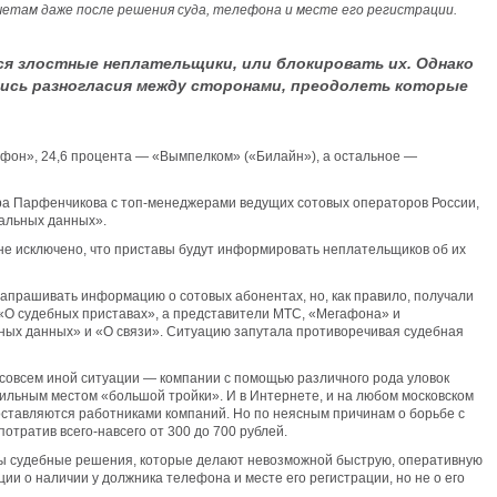
етам даже после решения суда, телефона и месте его регистрации.
ся злостные неплательщики, или блокировать их. Однако
лись разногласия между сторонами, преодолеть которые
гафон», 24,6 процента — «Вымпелком» («Билайн»), а остальное —
ура Парфенчикова с топ-менеджерами ведущих сотовых операторов России,
нальных данных».
не исключено, что приставы будут информировать неплательщиков об их
апрашивать информацию о сотовых абонентах, но, как правило, получали
 «О судебных приставах», а представители МТС, «Мегафона» и
ных данных» и «О связи». Ситуацию запутала противоречивая судебная
 совсем иной ситуации — компании с помощью различного рода уловок
сильным местом «большой тройки». И в Интернете, и на любом московском
доставляются работниками компаний. Но по неясным причинам о борьбе с
тратив всего-навсего от 300 до 700 рублей.
ны судебные решения, которые делают невозможной быструю, оперативную
ии о наличии у должника телефона и месте его регистрации, но не о его