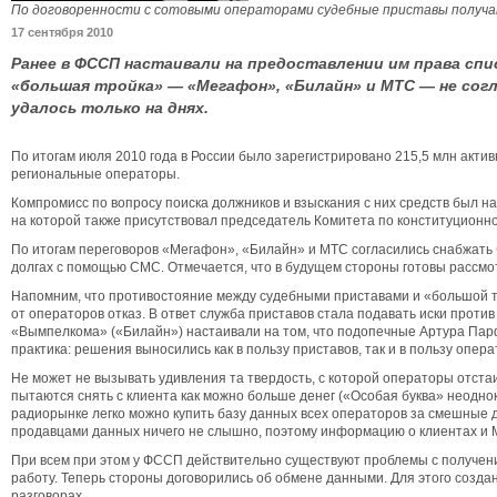
По договоренности с сотовыми операторами судебные приставы получат
17 сентября 2010
Ранее в ФССП настаивали на предоставлении им права сп
«большая тройка» — «Мегафон», «Билайн» и МТС — не сог
удалось только на днях.
По итогам июля 2010 года в России было зарегистрировано 215,5 млн акти
региональные операторы.
Компромисс по вопросу поиска должников и взыскания с них средств был 
на которой также присутствовал председатель Комитета по конституционн
По итогам переговоров «Мегафон», «Билайн» и МТС согласились снабжать 
долгах с помощью СМС. Отмечается, что в будущем стороны готовы рассмо
Напомним, что противостояние между судебными приставами и «большой тр
от операторов отказ. В ответ служба приставов стала подавать иски прот
«Вымпелкома» («Билайн») настаивали на том, что подопечные Артура Пар
практика: решения выносились как в пользу приставов, так и в пользу опера
Не может не вызывать удивления та твердость, с которой операторы отста
пытаются снять с клиента как можно больше денег («Особая буква» неодно
радиорынке легко можно купить базу данных всех операторов за смешные д
продавцами данных ничего не слышно, поэтому информацию о клиентах и МТ
При всем при этом у ФССП действительно существуют проблемы с получен
работу. Теперь стороны договорились об обмене данными. Для этого создан
разговорах.