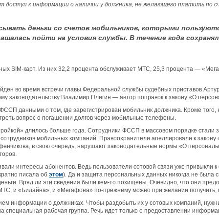
 доступ к информации о наличии у должника, не желающего платить по сч
исывать деньги со счетов мобильников, которыми пользуют
лашалась пойти на условия службы. В течение года сохраня
вных SIM-карт. Из них 32,2 процента обслуживает МТС, 25,3 процента — «Ме
найден во время встречи главы Федеральной службы судебных приставов Арт
ому законодательству Владимир Плигин — автор поправок к закону «О персо
ФССП данными о том, где зарегистрирован мобильник должника. Кроме того, 
треть вопрос о погашении долгов через мобильные телефоны.
ойкой» длилось больше года. Сотрудники ФССП в массовом порядке стали з
ив сотрудников мобильных компаний. Правоохранители апеллировали к закону
фенчикова, в свою очередь, нарушают законодательные нормы «О персональ
торов.
ивали интересы абонентов. Ведь пользователи сотовой связи уже привыкли к
кратно писала об
этом
). Да и защита персональных данных никогда не была 
еньги. Вряд ли эти сведения были кем-то похищены. Очевидно, что они пре
С, и «Билайна», и «Мегафона» по-прежнему можно при желании получить, по
ием информации о должниках. Чтобы раздобыть их у сотовых компаний, нуж
а специальная рабочая группа. Речь идет только о предоставлении информац