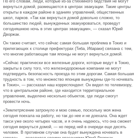
По его словам, люди, которые из-за стихийного бедствия не могут
вернуться домой, размещаются в центрах эвакуации. Такие центры
открыты в каждом районе в зданиях управлений, общественных
школ, парков. «Так как вернуться домой довольно сложно, то
большинство людей, вынужденных эвакуироваться, проведут
сегодняшнюю ночь в этих центрах эвакуации», — сказал Юрий
Дворжак.
Он также считает, что сейчас самая большая проблема в Токио и
прилегающих к столице префектурах (Тиба, Ибараки) связана с тем,
что многие работающие там японцы не могут вернуться домой.
«Сейчас практически все железные дороги, которые ведут в Токио,
закрыты в силу того, что железнодорожные компании не могут
подтвердить безопасность проезда по этим дорогам. Самая большая
трудность в том, что множество японцев вынуждены где-то ночевать
в Токио», — рассказал наш корреспондент. Он видел по телевизору,
что в центральном районе, где находится территориальное
управление, выделено несколько объектов, где люди смогут
провести ночь.
«Землетрясение затронуло и мою семью, поскольку моя жена
сегодня поехала на работу, но так до нее и не доехала. Она ждет
такси уже около четырех часов, и я очень надеюсь, что она сможет
сегодня вернуться домой, — но перед ней в очереди еще десять
человек. В противном случае она будет вынуждена ночевать в
городе», — поделился своими опасениями Юрий Дворжак.