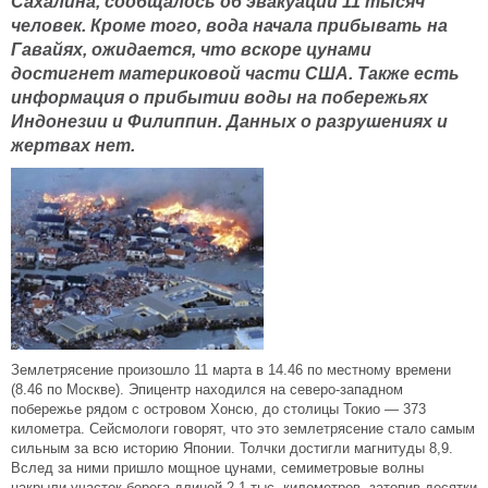
Сахалина, сообщалось об эвакуации 11 тысяч
человек. Кроме того, вода начала прибывать на
Гавайях, ожидается, что вскоре цунами
достигнет материковой части США. Также есть
информация о прибытии воды на побережьях
Индонезии и Филиппин. Данных о разрушениях и
жертвах нет.
Землетрясение произошло 11 марта в 14.46 по местному времени
(8.46 по Москве). Эпицентр находился на северо-западном
побережье рядом с островом Хонсю, до столицы Токио — 373
километра. Сейсмологи говорят, что это землетрясение стало самым
сильным за всю историю Японии. Толчки достигли магнитуды 8,9.
Вслед за ними пришло мощное цунами, семиметровые волны
накрыли участок берега длиной 2,1 тыс. километров, затопив десятки