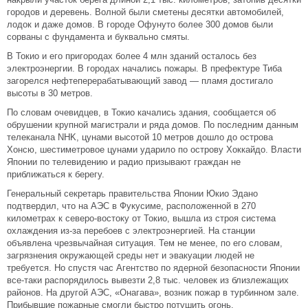
городов и деревень. Волной были сметены десятки автомобилей,
лодок и даже домов. В городе Офунуто более 300 домов были
сорваны с фундамента и буквально смяты.
В Токио и его пригородах более 4 млн зданий осталось без
электроэнергии. В городах начались пожары. В префектуре Тиба
загорелся нефтеперерабатывающий завод — пламя достигало
высоты в 30 метров.
По словам очевидцев, в Токио качались здания, сообщается об
обрушении крупной магистрали и ряда домов. По последним данным
телеканала NHK, цунами высотой 10 метров дошло до острова
Хонсю, шестиметровое цунами ударило по острову Хоккайдо. Власти
Японии по телевидению и радио призывают граждан не
приближаться к берегу.
Генеральный секретарь правительства Японии Юкио Эдано
подтвердил, что на АЭС в Фукусиме, расположенной в 270
километрах к северо-востоку от Токио, вышла из строя система
охлаждения из-за перебоев с электроэнергией. На станции
объявлена чрезвычайная ситуация. Тем не менее, по его словам,
загрязнения окружающей среды нет и эвакуации людей не
требуется. Но спустя час Агентство по ядерной безопасности Японии
все-таки распорядилось вывезти 2,8 тыс. человек из близлежащих
районов. На другой АЭС, «Онагава», возник пожар в турбинном зале.
Прибывшие пожарные смогли быстро потушить огонь.