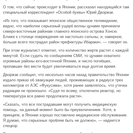
О том, что сейчас происходит в Японии, рассказал находящийся там
специальный корреспондент «Особой буквы» Юрий Дворжак.
«Из того, что показывает японское общественное телевидение,
видно, что наиболее серьезный ущерб волны цунами причинили
северо-восточным районам главного японского острова Хонсю.
Ближе к столице повреждения не настолько сильны, и, наверное,
больше всего пострадал район префектуры Ибараки», — говорит он.
При этом журналист отметил, что количество жертв растет с каждой
минутой. Если судить по сообщениям СМИ, то цунами охватило
огромные районы юго-восточной Японии, и число погибших,
пропавших без вести будет увеличиваться еще долгое время.
Дворжак сообщил, что несколько часов назад правительство Японии
издало приказ об эвакуации людей, проживающих в радиусе трех
километров от АЭС «Фукусима», хотя ранее заявлялось, что утечки
радиации не произошло. «Судя по всему, отключили реактор, но
температура все равно продолжала расти».
«Сказать, что все пострадавшие могут получить медицинскую
помощь, на данный момент было бы преувеличением. Хотя, в
принципе, в Японии хорошо поставлено медицинское обслуживание.
Я думаю, что серьезных проблем быть не должно», — надеется
спецкор.