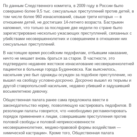
По данным Следственного комитета, в 2009 году в России было
совершено более 9,5 тыс. сексуальных преступлений против детей, в
том числе более 960 изнасилований, свыше трети которых — в
отношении детей, не достигших 14-летнего возраста. Бастрыкин
напомнил, что только за последние две недели по стране было
зарегистрировано несколько ужасающих преступлений, связанных с
убийствами несовершеннолетних и совершением в отношении них
сексуальных преступлений.
В настоящее время российским педофилам, отбывшим наказание,
ничто не мешает вновь браться за старое. В частности, это
подтвердило недавнее жестокое изнасилование несовершеннолетней
пациентки в больнице города Буденновска. Как выяснилось,
насильник уже был однажды осужден за подобное преступление, но
вышел на свободу условно-досрочно. Досрочно вышел из тюрьмы и
другой ставропольский насильник, недавно убивший и задушивший
восьмилетнюю девочку.
Общественная палата ранее сама предложила ввести в
законодательство норму, позволяющую кастрировать педофилов. В
резолюции палаты говорится, что «необходимо регламентировать
порядок применения к лицам, совершившим преступления против
половой свободы и половой неприкосновенности
несовершеннолетних, медико-правовой формы воздействия —
химической кастрации». Кроме того, Общественная палата