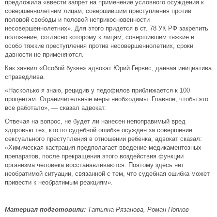
предложила «ввести запрет на применение условного осуждения к
совершеннолетним лицам, совершившим преступления против
половой свободы и половой неприкосновенности
несовершеннолетних». Для этого придется в ст. 78 УК РФ закрепить
положение, согласно которому к лицам, совершившим тяжкие и
особо тяжкие преступления против несовершеннолетних, сроки
давности не применяются.
Как заявил «Особой букве» адвокат Юрий Гервис, данная инициатива
справедлива.
«Насколько я знаю, рецидив у педофилов приближается к 100
процентам. Ограничительные меры необходимы. Главное, чтобы это
все работало», — сказал адвокат.
Отвечая на вопрос, не будет ли нанесен непоправимый вред
здоровью тех, кто по судебной ошибке осужден за совершение
сексуального преступления в отношении ребенка, адвокат сказал:
«Химическая кастрация предполагает введение медикаментозных
препаратов, после прекращения этого воздействия функции
организма человека восстанавливаются. Поэтому здесь нет
необратимой ситуации, связанной с тем, что судебная ошибка может
привести к необратимым реакциям».
Материал подготовили:
Татьяна Рязанова, Роман Попков