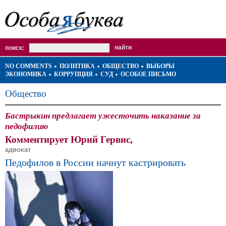
поиск:
NO COMMENTS
ПОЛИТИКА
ОБЩЕСТВО
ВЫБОРЫ
ЭКОНОМИКА
КОРРУПЦИЯ
СУД
ОСОБОЕ ПИСЬМО
Общество
Бастрыкин предлагает ужесточить наказание за
педофилию
Комментирует Юрий Гервис,
адвокат
Педофилов в России начнут кастрировать