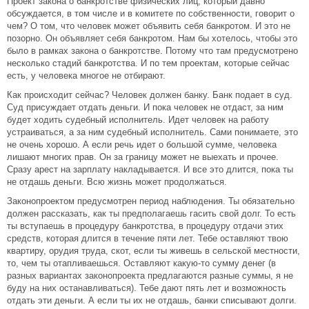
Проект закона о банкротстве физических лиц, который давно
обсуждается, в том числе и в комитете по собственности, говорит о
чем? О том, что человек может объявить себя банкротом. И это не
позорно. Он объявляет себя банкротом. Нам бы хотелось, чтобы это
было в рамках закона о банкротстве. Потому что там предусмотрено
несколько стадий банкротства. И по тем проектам, которые сейчас
есть, у человека многое не отбирают.
Как происходит сейчас? Человек должен банку. Банк подает в суд.
Суд присуждает отдать деньги. И пока человек не отдаст, за ним
будет ходить судебный исполнитель. Идет человек на работу
устраиваться, а за ним судебный исполнитель. Сами понимаете, это
не очень хорошо. А если речь идет о большой сумме, человека
лишают многих прав. Он за границу может не выехать и прочее.
Сразу арест на зарплату накладывается. И все это длится, пока ты
не отдашь деньги. Всю жизнь может продолжаться.
Законопроектом предусмотрен период наблюдения. Ты обязательно
должен рассказать, как ты предполагаешь гасить свой долг. То есть
ты вступаешь в процедуру банкротства, в процедуру отдачи этих
средств, которая длится в течение пяти лет. Тебе оставляют твою
квартиру, орудия труда, скот, если ты живешь в сельской местности,
то, чем ты отапливаешься. Оставляют какую-то сумму денег (в
разных вариантах законопроекта предлагаются разные суммы, я не
буду на них останавливаться). Тебе дают пять лет и возможность
отдать эти деньги. А если ты их не отдашь, банки списывают долги.