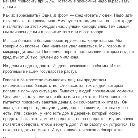
начала приносить прибыль. Поэтому в экономике надо вбрасывать
деньги.
Как их вбрасывать? Одна из форм — кредитовать людей. Надо идти
от человека, от гражданина. Ему нужен холодильник, он взял кредит
и заплатил за этот холодильник, лучший холодильник. Тем самым
мы вливаем деньги в развитие того или иного товара.
Мы все больше и больше ориентируемся на кредитование. Мы
говорим об ипотеке. Она начинает увеличиваться. Мы говорим о
микрокредитовании. Появились первые организации, которые выдают
кредиты от 10 тыс. рублей до миллиона.
Но деньги надо отдавать. И здесь возникают проблемы. И эти
проблемы в нашем государстве растут.
Говоря о банкротстве физических лиц, мы предлагаем
цивилизованное банкротство. Это касается тех людей, которые
попали в сложную ситуацию. Бывают у людей проблемные моменты.
Случилось так: уволили с работы или еще что-то. Но человек не
пытается присвоить занятые деньги, он собирается их отдать. Он
знает, что через год получит дивиденды по акциям, которые у него
есть. Или, скажем, у него есть дом в деревне, который можно
продать. Пока этот дом не продается, но он продастся, и у человека
появятся средства, чтобы вернуть долг. И на работу он устроится. Но
пока он отдать не может. И тут включается закон о банкротстве.