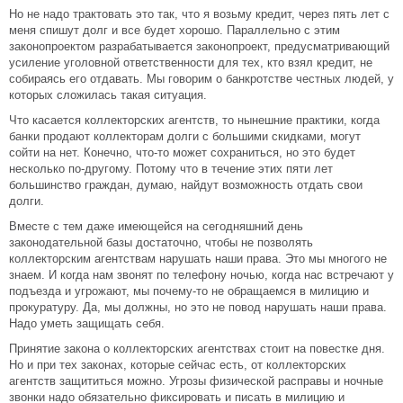
Но не надо трактовать это так, что я возьму кредит, через пять лет с
меня спишут долг и все будет хорошо. Параллельно с этим
законопроектом разрабатывается законопроект, предусматривающий
усиление уголовной ответственности для тех, кто взял кредит, не
собираясь его отдавать. Мы говорим о банкротстве честных людей, у
которых сложилась такая ситуация.
Что касается коллекторских агентств, то нынешние практики, когда
банки продают коллекторам долги с большими скидками, могут
сойти на нет. Конечно, что-то может сохраниться, но это будет
несколько по-другому. Потому что в течение этих пяти лет
большинство граждан, думаю, найдут возможность отдать свои
долги.
Вместе с тем даже имеющейся на сегодняшний день
законодательной базы достаточно, чтобы не позволять
коллекторским агентствам нарушать наши права. Это мы многого не
знаем. И когда нам звонят по телефону ночью, когда нас встречают у
подъезда и угрожают, мы почему-то не обращаемся в милицию и
прокуратуру. Да, мы должны, но это не повод нарушать наши права.
Надо уметь защищать себя.
Принятие закона о коллекторских агентствах стоит на повестке дня.
Но и при тех законах, которые сейчас есть, от коллекторских
агентств защититься можно. Угрозы физической расправы и ночные
звонки надо обязательно фиксировать и писать в милицию и