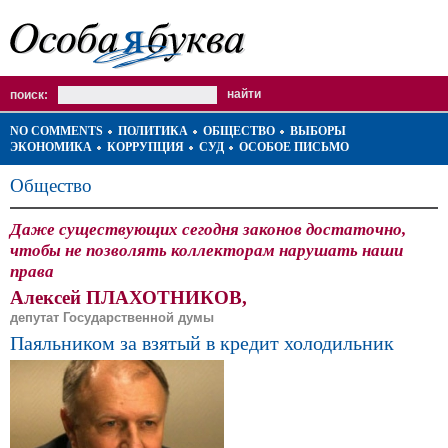
поиск:
NO COMMENTS
ПОЛИТИКА
ОБЩЕСТВО
ВЫБОРЫ
ЭКОНОМИКА
КОРРУПЦИЯ
СУД
ОСОБОЕ ПИСЬМО
Общество
Даже существующих сегодня законов достаточно,
чтобы не позволять коллекторам нарушать наши
права
Алексей ПЛАХОТНИКОВ,
депутат Государственной думы
Паяльником за взятый в кредит холодильник