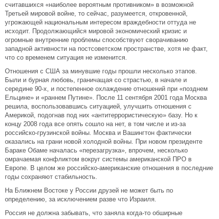
считавшихся «наиболее вероятным противником» в возможной
Третьей мировой войне, то сейчас, разумеется, откровенной,
угрожающей национальным интересом враждебности оттуда не
исходит. Продолжающийся мировой экономический кризис и
огромные внутренние проблемы способствуют сворачиванию
западной активности на постсоветском пространстве, хотя не факт,
что со временем ситуация не изменится.
Отношения с США за минувшие годы прошли несколько этапов.
Были и бурная любовь, граничащая со страстью, в начале и
середине 90-х, и постепенное охлаждение отношений при «позднем
Ельцине» и «раннем Путине». После 11 сентября 2001 года Москва
решила, воспользовавшись ситуацией, улучшить отношения с
Америкой, подогнав под них «антитеррористическую» базу. Но к
концу 2008 года все опять сошло на нет, в том числе и из-за
российско-грузинской войны. Москва и Вашингтон фактически
оказались на грани новой холодной войны. При новом президенте
Бараке Обаме началась «перезагрузка», впрочем, несколько
омрачаемая конфликтом вокруг системы американской ПРО в
Европе. В целом же российско-американские отношения в последние
годы сохраняют стабильность.
На Ближнем Востоке у России друзей не может быть по
определению, за исключением разве что Израиля.
Россия не должна забывать, что заняла когда-то обширные