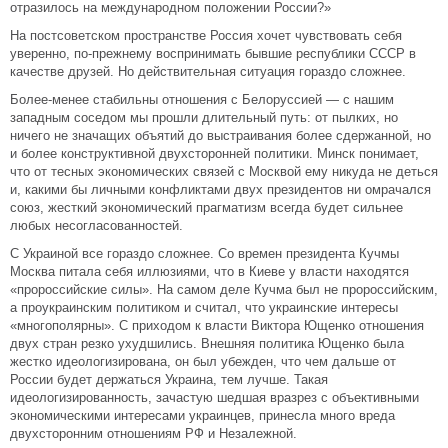
отразилось на международном положении России?»
На постсоветском пространстве Россия хочет чувствовать себя
уверенно, по-прежнему воспринимать бывшие республики СССР в
качестве друзей. Но действительная ситуация гораздо сложнее.
Более-менее стабильны отношения с Белоруссией — с нашим
западным соседом мы прошли длительный путь: от пылких, но
ничего не значащих объятий до выстраивания более сдержанной, но
и более конструктивной двухсторонней политики. Минск понимает,
что от тесных экономических связей с Москвой ему никуда не деться
и, какими бы личными конфликтами двух президентов ни омрачался
союз, жесткий экономический прагматизм всегда будет сильнее
любых несогласованностей.
С Украиной все гораздо сложнее. Со времен президента Кучмы
Москва питала себя иллюзиями, что в Киеве у власти находятся
«пророссийские силы». На самом деле Кучма был не пророссийским,
а проукраинским политиком и считал, что украинские интересы
«многополярны». С приходом к власти Виктора Ющенко отношения
двух стран резко ухудшились. Внешняя политика Ющенко была
жестко идеологизирована, он был убежден, что чем дальше от
России будет держаться Украина, тем лучше. Такая
идеологизированность, зачастую шедшая вразрез с объективными
экономическими интересами украинцев, принесла много вреда
двухсторонним отношениям РФ и Незалежной.