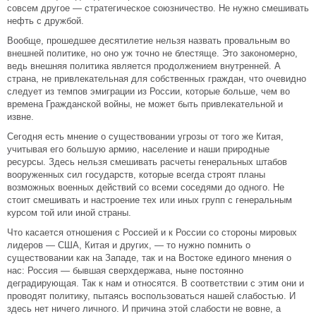
совсем другое — стратегическое союзничество. Не нужно смешивать
нефть с дружбой.
Вообще, прошедшее десятилетие нельзя назвать провальным во
внешней политике, но оно уж точно не блестяще. Это закономерно,
ведь внешняя политика является продолжением внутренней. А
страна, не привлекательная для собственных граждан, что очевидно
следует из темпов эмиграции из России, которые больше, чем во
времена Гражданской войны, не может быть привлекательной и
извне.
Сегодня есть мнение о существовании угрозы от того же Китая,
учитывая его большую армию, население и наши природные
ресурсы. Здесь нельзя смешивать расчеты генеральных штабов
вооруженных сил государств, которые всегда строят планы
возможных военных действий со всеми соседями до одного. Не
стоит смешивать и настроение тех или иных групп с генеральным
курсом той или иной страны.
Что касается отношения с Россией и к России со стороны мировых
лидеров — США, Китая и других, — то нужно помнить о
существовании как на Западе, так и на Востоке единого мнения о
нас: Россия — бывшая сверхдержава, ныне постоянно
деградирующая. Так к нам и относятся. В соответствии с этим они и
проводят политику, пытаясь воспользоваться нашей слабостью. И
здесь нет ничего личного. И причина этой слабости не вовне, а