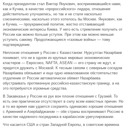
Когда президентом стал Виктор Янукович, воспринимавшийся нами,
как и Кучма, в качестве «пророссийского» лидера, отношения
действительно улучшились, но так и не стали насколько
союзническими, насколько этого хотелось бы Москве. Янукович, как
и Кучма, — проукраинский политик, жестко отстаивающий
экономические интересы Киева. У него есть стремление получить от
России как можно больше уступок. При этом как можно меньше
уступить самому. Продолжающиеся «газовые войны» — тому
подтверждение.
Неплохие отношения у России с Казахстаном: Нурсултан Назарбаев
понимает, что ни в одном из крупных мировых экономических
кластеров — Евросоюз, NAFTA, ASEAN — его страну не ждут, и
придется дружить с Москвой. К тесным связям с северным соседом
Назарбаева обязывает и еще одно немаловажное обстоятельство:
отдаление от России автоматически обяжет Назарбаева
обустраивать протяженную российско-казахстанскую границу, а на
это потребуются огромные средства.
В Закавказье у России из рук вон плохие отношения с Грузией. То
есть они практически отсутствуют в силу всем известных причин. Но
в то же время нам удается сохранять одинаково хорошие отношения
с Арменией и Азербайджаном — обе страны воспринимают Россию в
качестве надежного посредника в карабахском урегулировании.
Что касается США и стран Западной Европы, в советские времена