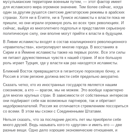
мусульманские территории военным путем, — этот фактор имеет
для исламского мира огромное значение. Тем более сейчас, когда
один за другим рушатся светские диктаторские режимы в арабских
странах. Хотя ни в Египте, ни в Тунисе исламисты к власти пока не
пришли, но они играли огромную роль во всех трех революциях. И
сейчас, выйдя из многолетнего подполья и представляя серьезную
политическую силу, они вполне могут прийти к власти в будущем.
В Ливии исламисты входят в состав коалиционного революционного
«правительства», контролируют многие города. В восстаниях в
Сирии и в Йемене исламисты также на первых ролях. Все эти силы
не питают дружественных чувств к нашей стране. И все большую
роль играет Турция, где у власти как раз находятся исламисты.
Ближний Восток превращается в гигантскую пороховую бочку, и
Россия в этом регионе должна вести себя предельно аккуратно.
Сказать четко, кто из иностранных государств является нашим
союзником, а кто — врагом, мы не можем. Это вообще характерно
для многих крупных стран. В зависимости от собственных интересов
они подбирают себе как возможных партнеров, так и обретают
недоброжелателей. Россия же отличается стремлением поссориться
со всеми. В этом мы схожи с Соединенными Штатами.
Нельзя сказать, что за последние десять лет мы приобрели себе
много друзей. Ведь называть кого-то «другом» и иметь его — две
разные вещи. Одно дело хорошие экономические отношения, и