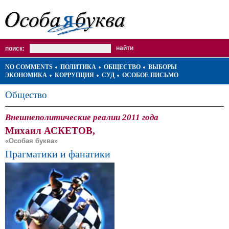
поиск:
NO COMMENTS
ПОЛИТИКА
ОБЩЕСТВО
ВЫБОРЫ
ЭКОНОМИКА
КОРРУПЦИЯ
СУД
ОСОБОЕ ПИСЬМО
Общество
Внешнеполитические реалии 2011 года
Михаил АСКЕТОВ,
«Особая буква»
Прагматики и фанатики