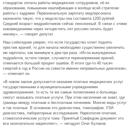
стандартах оплаты работы медицинских сотрудников, об их
образовании, повышении квалификации и вообще всей стратегии
работы с кадрами. Первоначальную зарплату медперсонала
назначили такую, что у медсестры она составила 1200 рублей.
Средний возраст медработников сейчас пенсионный. В связи с этими
нововведениями через четыре-пять лет россиян лечить будет
некому», — говорит депутат.
Наш собеседник уверен, что если государство хочет поднять
престиж врачей, то для начала необходимо существенно увеличить
им зарплаты, как минимум в два-три раза. «Из-за вынужденных
подработок, кстати говоря, случается перенапряжение врачей,
отмечается большой процент ошибок. В итоге где-то 40 тысяч
смертей в год в России на совести именно неправильных диагнозов»,
— отмечает он.
«В новом законе допускается оказание платных медицинских услуг
государственными и муниципальными учреждениями
здравоохранения, то есть те же самые поликлиники и больницы
смогут оказывать платные услуги. При этом население не знает, где
границы между платным и бесплатным лечением. Многие виды услуг
и так платные. В основном это диагностика, томография, УЗИ-
диагностика, лабораторные исследования. Наркология платная,
стоматологические услуги тоже. Принятый Совфедом документ это
все окончательно закрепляет», — негодует Олег Куликов.