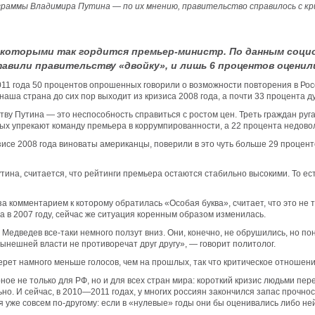
раммы Владимира Путина — по их мнению, правительство справилось с криз
 которыми так гордится премьер-министр. По данным социо
ставили правительству «двойку», и лишь 6 процентов оценил
11 года 50 процентов опрошенных говорили о возможности повторения в Росси
наша страна до сих пор выходит из кризиса 2008 года, а почти 33 процента д
тву Путина — это неспособность справиться с ростом цен. Треть граждан руг
ых упрекают команду премьера в коррумпированности, а 22 процента недово
исе 2008 года виноваты американцы, поверили в это чуть больше 29 проценто
тина, считается, что рейтинги премьера остаются стабильно высокими. То ес
 комментарием к которому обратилась «Особая буква», считает, что это не т
а в 2007 году, сейчас же ситуация коренным образом изменилась.
 Медведев все-таки немного ползут вниз. Они, конечно, не обрушились, но п
ынешней власти не противоречат друг другу», — говорит политолог.
берет намного меньше голосов, чем на прошлых, так что критическое отношен
е не только для РФ, но и для всех стран мира: короткий кризис людьми пере
ьно. И сейчас, в 2010—2011 годах, у многих россиян закончился запас прочн
 уже совсем по-другому: если в «нулевые» годы они бы оценивались либо ней