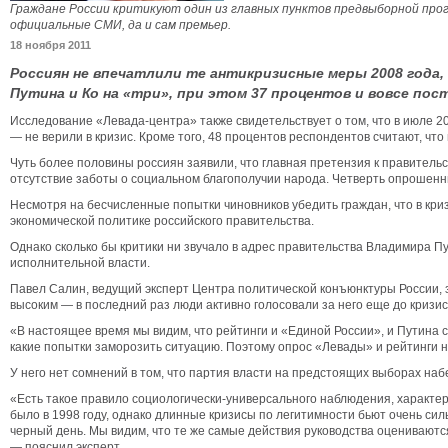
Граждане России критикуют один из главных пунктов предвыборной прог
официальные СМИ, да и сам премьер.
18 ноября 2011
Россиян не впечатлили те антикризисные меры 2008 года,
Путина и Ко на «три», при этом 37 процентов и вовсе по
Исследование «Левада-центра» также свидетельствует о том, что в июле 20
— не верили в кризис. Кроме того, 48 процентов респондентов считают, что 
Чуть более половины россиян заявили, что главная претензия к правительс
отсутствие заботы о социальном благополучии народа. Четверть опрошенн
Несмотря на бесчисленные попытки чиновников убедить граждан, что в криз
экономической политике российского правительства.
Однако сколько бы критики ни звучало в адрес правительства Владимира Пу
исполнительной власти.
Павел Салин, ведущий эксперт Центра политической конъюнктуры России, за
высоким — в последний раз люди активно голосовали за него еще до кризис
«В настоящее время мы видим, что рейтинги и «Единой России», и Путина с
какие попытки заморозить ситуацию. Поэтому опрос «Левады» и рейтинги н
У него нет сомнений в том, что партия власти на предстоящих выборах на
«Есть такое правило социологически-универсального наблюдения, характерно
было в 1998 году, однако длинные кризисы по легитимности бьют очень сил
черный день. Мы видим, что те же самые действия руководства оцениваются
— пояснил эксперт.