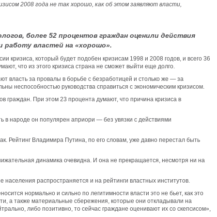
исом 2008 года не так хорошо, как об этом заявляют власти,
логов, более 52 процентов граждан оценили действия
и работу властей на «хорошо».
и кризиса, который будет подобен кризисам 1998 и 2008 годов, и всего 36
умают, что из этого кризиса страна не сможет выйти еще долго.
ают власть за провалы в борьбе с безработицей и столько же — за
льны неспособностью руководства справиться с экономическим кризисом.
в граждан. При этом 23 процента думают, что причина кризиса в
ть в народе он популярен априори — без увязки с действиями
ак. Рейтинг Владимира Путина, по его словам, уже давно перестал быть
онижательная динамика очевидна. И она не прекращается, несмотря ни на
ие населения распространяется и на рейтинги властных институтов.
носится нормально и сильно по легитимности власти это не бьет, как это
ости, а также материальные сбережения, которые они откладывали на
трально, либо позитивно, то сейчас граждане оценивают их со скепсисом»,