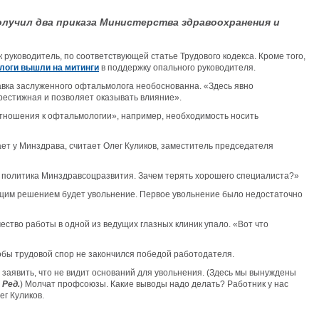
олучил два приказа Министерства здравоохранения и
к руководитель, по соответствующей статье Трудового кодекса. Кроме того,
оги вышли на митинги
в поддержку опального руководителя.
тавка заслуженного офтальмолога необоснованна. «Здесь явно
рестижная и позволяет оказывать влияние».
 отношения к офтальмологии», например, необходимость носить
ает у Минздрава, считает Олег Куликов, заместитель председателя
на политика Минздравсоцразвития. Зачем терять хорошего специалиста?»
ующим решением будет увольнение. Первое увольнение было недостаточно
ество работы в одной из ведущих глазных клиник упало. «Вот что
обы трудовой спор не закончился победой работодателя.
заявить, что не видит оснований для увольнения. (Здесь мы вынуждены
—
Ред.
) Молчат профсоюзы. Какие выводы надо делать? Работник у нас
ег Куликов.