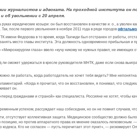
нии журналистов и адвоката. На проходной института он п
и об увольнении с 20 апреля.
руках юридические козыри: он был восстановлен в качестве и. о., а уволен ка
 Так, после первого увольнения в ноябре 2011 года в ряде городов
офтальмол
К имени Федорова в то время, когда Тахчиди был отстранен от работы, отс
 занять место главы института. Эта должность одновременно прибыльная и п
во «Микрохирургии глаза» ввело «кучу никому не нужных правил, не имеющих
д ли сможет удержаться в кресле руководителя МНТК, даже если снова выигр
 можно ли работать, когда работодатель не хочет тебя видеть? Мне непонят
ламентарий. «Когда я прочитал, что он восстановлен, я понимал, что след
кивает он.
«перед гражданами и страной» как специалиста. Россияне не хотят, чтобы кач
ременным успехом, рассуждает наш собеседник, но он не помнит случаев, чт
ти, отсутствует коллективная защита. Медицинское сообщество должно было 
 позицию, но против аппаратного права их мнение оказалось легковесным. 
 кодекса. Кто не согласен — пусть перечитает этот пункт», — резюмирует Ол