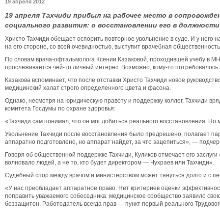
19 апреля 2012
19 апреля Тахчиди прибыл на рабочее место в сопровожде
социального развития: о восстановлении его в должности 
Христо Тахчиди обещает оспорить повторное увольнение в суде. И у него на 
на его стороне, со всей очевидностью, выступит врачебная общественность.
По словам врача-офтальмолога Ксении Казаковой, проходившей учебу в МНТ
прослеживается чей-то личный интерес. Возможно, кому-то потребовалось
Казакова вспоминает, что после отставки Христо Тахчиди новое руководст
медицинский халат строго определенного цвета и фасона.
Однако, несмотря на юридическую правоту и поддержку коллег, Тахчиди вря
комитета Госдумы по охране здоровья:
«Тахчиди сам понимал, что он мог добиться реального восстановления. Но
Увольнение Тахчиди после восстановления было предрешено, полагает пар
аппаратно подготовлено, но аппарат найдет, за что зацепиться», — подчер
Говоря об общественной поддержке Тахчиди, Куликов отмечает его заслуги 
волновало людей, а не то, кто будет директором — Чухраев или Тахчиди».
Судебный спор между врачом и министерством может тянуться долго и с пе
«У нас преобладает аппаратное право. Нет критериев оценки эффективнос
поправить уважаемого собеседника: медицинское сообщество заявило свою
беззащитен. Работодатель всегда прав — пункт первый реального Трудового