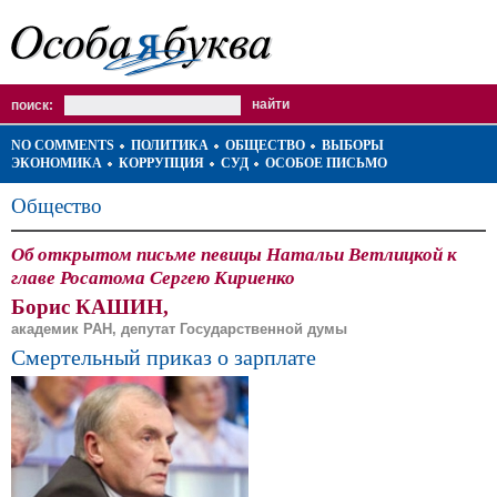
поиск:
NO COMMENTS
ПОЛИТИКА
ОБЩЕСТВО
ВЫБОРЫ
ЭКОНОМИКА
КОРРУПЦИЯ
СУД
ОСОБОЕ ПИСЬМО
Общество
Об открытом письме певицы Натальи Ветлицкой к
главе Росатома Сергею Кириенко
Борис КАШИН,
академик РАН, депутат Государственной думы
Смертельный приказ о зарплате