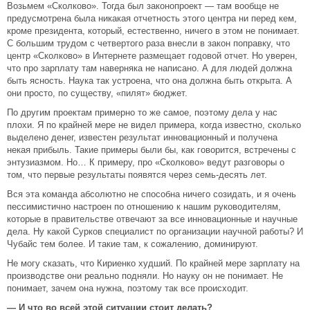
Возьмем «Сколково». Тогда был законопроект — там вообще не
предусмотрена была никакая отчетность этого центра ни перед кем,
кроме президента, который, естественно, ничего в этом не понимает.
С большим трудом с четвертого раза внесли в закон поправку, что
центр «Сколково» в Интернете размещает годовой отчет. Но уверен,
что про зарплату там наверняка не написано. А для людей должна
быть ясность. Наука так устроена, что она должна быть открыта. А
они просто, по существу, «пилят» бюджет.
По другим проектам примерно то же самое, поэтому дела у нас
плохи. Я по крайней мере не видел примера, когда известно, сколько
выделено денег, известен результат инновационный и получена
некая прибыль. Такие примеры были бы, как говорится, встречены с
энтузиазмом. Но… К примеру, про «Сколково» ведут разговоры о
том, что первые результаты появятся через семь-десять лет.
Вся эта команда абсолютно не способна ничего созидать, и я очень
пессимистично настроен по отношению к нашим руководителям,
которые в правительстве отвечают за все инновационные и научные
дела. Ну какой Сурков специалист по организации научной работы? И
Чубайс тем более. И такие там, к сожалению, доминируют.
Не могу сказать, что Кириенко худший. По крайней мере зарплату на
производстве они реально подняли. Но науку он не понимает. Не
понимает, зачем она нужна, поэтому так все происходит.
— И что во всей этой ситуации стоит делать?