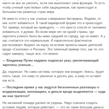
никто не мог их уволить, если они выполняют свои функции. То есть
чтобы ученый чувствовал себя защищенным, как происходит в
большинстве развитых стран мира.
Но вместо этого у нас ученые совершенно бесправны. Видимо, от
них хотят избавиться. В такой варварской форме это и происходит.
Тот пример, который вы приводите, — это просто способ от человека
избавиться, я думаю. Во всем мире нет ни одной страны, где
зарплата ученого была бы ниже средней по городу, где он живет. А у
нас считается это нормальным. И параллельно фактически
растаскивают бюджет на науку на всякие проекты наших деятелей
вроде «Сколково» и Роснано. Это типичный пример того, как те, кто
сидит наверху, тащат все, что можно.
— Владимир Путин недавно подписал указ, увеличивающий
зарплаты ученым…
Да, подписал. Но сама система, которую они внедрят, боюсь, будет
опять такая, что кому-то увеличат в десять раз, а кому-то оставят
как есть.
— Последнее время у нас ведутся бесконечные разговоры о
модернизации, инновациях, и деньги вроде выделяются — куда
же они тратятся?
На загнанной лошади далеко не уедешь. Надо сначала создать
условия людям, которые работают, — это не такие большие деньги.