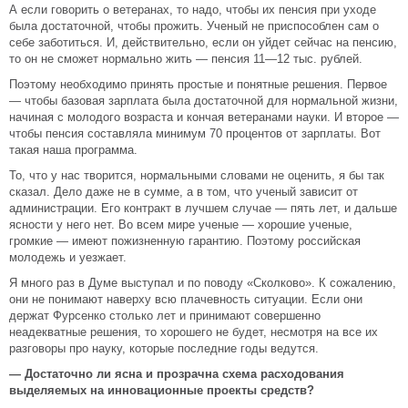
А если говорить о ветеранах, то надо, чтобы их пенсия при уходе
была достаточной, чтобы прожить. Ученый не приспособлен сам о
себе заботиться. И, действительно, если он уйдет сейчас на пенсию,
то он не сможет нормально жить — пенсия 11—12 тыс. рублей.
Поэтому необходимо принять простые и понятные решения. Первое
— чтобы базовая зарплата была достаточной для нормальной жизни,
начиная с молодого возраста и кончая ветеранами науки. И второе —
чтобы пенсия составляла минимум 70 процентов от зарплаты. Вот
такая наша программа.
То, что у нас творится, нормальными словами не оценить, я бы так
сказал. Дело даже не в сумме, а в том, что ученый зависит от
администрации. Его контракт в лучшем случае — пять лет, и дальше
ясности у него нет. Во всем мире ученые — хорошие ученые,
громкие — имеют пожизненную гарантию. Поэтому российская
молодежь и уезжает.
Я много раз в Думе выступал и по поводу «Сколково». К сожалению,
они не понимают наверху всю плачевность ситуации. Если они
держат Фурсенко столько лет и принимают совершенно
неадекватные решения, то хорошего не будет, несмотря на все их
разговоры про науку, которые последние годы ведутся.
— Достаточно ли ясна и прозрачна схема расходования
выделяемых на инновационные проекты средств?