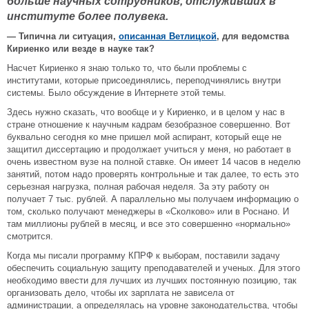
больше научных сотрудников, отслуживших в
институте более полувека.
— Типична ли ситуация,
описанная Ветлицкой
, для ведомства
Кириенко или везде в науке так?
Насчет Кириенко я знаю только то, что были проблемы с
институтами, которые присоединялись, переподчинялись внутри
системы. Было обсуждение в Интернете этой темы.
Здесь нужно сказать, что вообще и у Кириенко, и в целом у нас в
стране отношение к научным кадрам безобразное совершенно. Вот
буквально сегодня ко мне пришел мой аспирант, который еще не
защитил диссертацию и продолжает учиться у меня, но работает в
очень известном вузе на полной ставке. Он имеет 14 часов в неделю
занятий, потом надо проверять контрольные и так далее, то есть это
серьезная нагрузка, полная рабочая неделя. За эту работу он
получает 7 тыс. рублей. А параллельно мы получаем информацию о
том, сколько получают менеджеры в «Сколково» или в Роснано. И
там миллионы рублей в месяц, и все это совершенно «нормально»
смотрится.
Когда мы писали программу КПРФ к выборам, поставили задачу
обеспечить социальную защиту преподавателей и ученых. Для этого
необходимо ввести для лучших из лучших постоянную позицию, так
организовать дело, чтобы их зарплата не зависела от
администрации, а определялась на уровне законодательства, чтобы