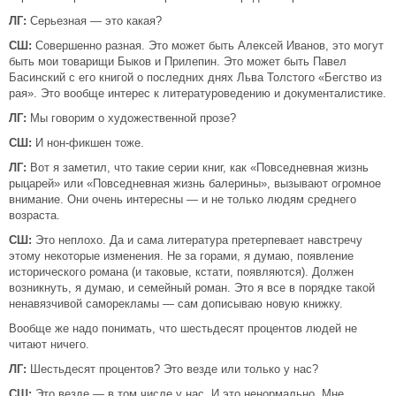
ЛГ:
Серьезная — это какая?
СШ:
Совершенно разная. Это может быть Алексей Иванов, это могут
быть мои товарищи Быков и Прилепин. Это может быть Павел
Басинский с его книгой о последних днях Льва Толстого «Бегство из
рая». Это вообще интерес к литературоведению и документалистике.
ЛГ:
Мы говорим о художественной прозе?
СШ:
И нон-фикшен тоже.
ЛГ:
Вот я заметил, что такие серии книг, как «Повседневная жизнь
рыцарей» или «Повседневная жизнь балерины», вызывают огромное
внимание. Они очень интересны — и не только людям среднего
возраста.
СШ:
Это неплохо. Да и сама литература претерпевает навстречу
этому некоторые изменения. Не за горами, я думаю, появление
исторического романа (и таковые, кстати, появляются). Должен
возникнуть, я думаю, и семейный роман. Это я все в порядке такой
ненавязчивой саморекламы — сам дописываю новую книжку.
Вообще же надо понимать, что шестьдесят процентов людей не
читают ничего.
ЛГ:
Шестьдесят процентов? Это везде или только у нас?
СШ:
Это везде — в том числе у нас. И это ненормально. Мне