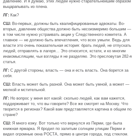
давлению. И я думаю, этих людей нужно старательнейшим образом
выцарапывать из плена.
ЛГ:
Как?
СШ:
Во-первых, должны быть квалифицированные адвокаты. Во-
вторых, давление общества должно быть несоизмеримо большим —
в том числе нужно устраивать акции у Следственного комитета. А
главное — не должно быть впечатления, что всех умыли. Ведь для
власти это очень показательная история: брать людей, не отпускать
людей, отправлять в лагеря… Это относится, кстати, и ко многим
инакомыслящим, чьи взгляды я не разделяю. Это пресловутая 282-я
статья.
ЛГ:
С другой стороны, власть — она и есть власть. Она борется за
себя.
СШ:
Власть может быть разной. Она может быть умной, а может —
мелкой и мстительной.
ЛГ:
Но вопрос у меня вот какой: сколько людей, как вам кажется,
поддерживает то, что вы говорите? Все же смотрят на Москву. Что
творится в регионах? Какой вам представляется картина в общем по
стране?
СШ:
Я много езжу. Вот только что вернулся из Перми, где была
книжная ярмарка. Я бродил по залитым солнцем улицам Перми и
видел огромные окна РОСТА, прямо в центре города, под стеклом.