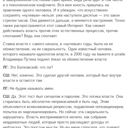
и о поколенческом конфликте. Вся моя юность пришлась на
правление одного человека. И я убежден, что искусственно
сохранять «нулевые» нельзя: уже наступили десятые — это закон
стрелки часов. Она движется дальше, и меняются настроения. Точно
также распространяется этот самый Интернет. Как сможет
действовать власть против этих естественных процессов, против
сползания? Ведь она сползает.
Ставка власти с самого начала, в «нулевые» годы, была на ее
обожествление, на ее сакральность. Один известный человек,
которого называли идеологом власти, в 2000 году на банкете в штабе
Владимира Путина поднял бокал за обожествление власти.
ЛГ:
Это Белковский, что ли?
СШ:
Нет, конечно. Это сделал другой человек, который был внутри
власти и остается там.
ЛГ:
Не будем называть имен.
СШ:
Да. Этот тост был сигналом и паролем. Это логика власти. Она
старалась быть абсолютно неприкасаемой и быть над. Этим
объясняются всевозможные репрессии, подавления оппозиционеров,
попытка их маргинализировать. Но сейчас эта сакральность
нарушилась. Власть воспринимается нелепо, как собрание
неадекватных людей, которые просто расхищают доходы от
нефтегаза. Это простые мысли. Но вы меня спросили, что думают