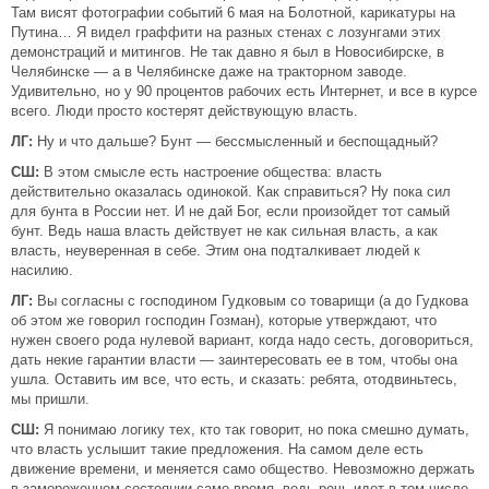
Там висят фотографии событий 6 мая на Болотной, карикатуры на
Путина… Я видел граффити на разных стенах с лозунгами этих
демонстраций и митингов. Не так давно я был в Новосибирске, в
Челябинске — а в Челябинске даже на тракторном заводе.
Удивительно, но у 90 процентов рабочих есть Интернет, и все в курсе
всего. Люди просто костерят действующую власть.
ЛГ:
Ну и что дальше? Бунт — бессмысленный и беспощадный?
СШ:
В этом смысле есть настроение общества: власть
действительно оказалась одинокой. Как справиться? Ну пока сил
для бунта в России нет. И не дай Бог, если произойдет тот самый
бунт. Ведь наша власть действует не как сильная власть, а как
власть, неуверенная в себе. Этим она подталкивает людей к
насилию.
ЛГ:
Вы согласны с господином Гудковым со товарищи (а до Гудкова
об этом же говорил господин Гозман), которые утверждают, что
нужен своего рода нулевой вариант, когда надо сесть, договориться,
дать некие гарантии власти — заинтересовать ее в том, чтобы она
ушла. Оставить им все, что есть, и сказать: ребята, отодвиньтесь,
мы пришли.
СШ:
Я понимаю логику тех, кто так говорит, но пока смешно думать,
что власть услышит такие предложения. На самом деле есть
движение времени, и меняется само общество. Невозможно держать
в замороженном состоянии само время, ведь речь идет в том числе