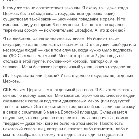
К тому же это не соответствует законам. Я скажу так: даже когда
Церковь была объединена с государством (до революции),
существовал такой закон — бесчинное поведение в храме. И то
имелось в виду во время богослужения. Так вот это не каралось
тюремным сроком — исключительно штрафом. А что ж сейчас?
Я не любитель жанра коллективных писем. Но бывают такие
ситуации, когда не подписать невозможно. Это ситуация свободы или
несвободы людей — как в том случае, когда нужно было подписать
за УДО Светланы Бахминой. Меня что тревожит? Дело ведь не
столько в этой группе, поклонником которой, повторяю, я не
являюсь. Меня беспокоит репрессивный уклон нашего государства.
ЛГ:
Государства или Церкви? У нас отдельно государство, отдельно
Церковь.
СШ:
Насчет Церкви — это отдельный разговор. Я бы хотел сказать
сейчас по поводу арестов. Мне кажется, огромное количество людей
оказывается сегодня под этим дамокловым мечом (или под густой
тенью от меча). Это относится и к тем, кого сейчас взяли под стражу
в связи с событиями 6 мая на Болотной площади. Складывается
ощущение, что специально выцепляют самых энергичных, самых
твердых — даже тех, кого не было на этом месте. Просто есть
некоторый список лиц, которым пытаются либо отомстить, либо с
кем-то разобраться, потому что видят: эти люди не поддаются