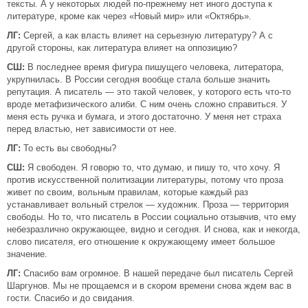
тексты. А у некоторых людей по-прежнему нет иного доступа к
литературе, кроме как через «Новый мир» или «Октябрь».
ЛГ:
Сергей, а как власть влияет на серьезную литературу? А с
другой стороны, как литература влияет на оппозицию?
СШ:
В последнее время фигура пишущего человека, литератора,
укрупнилась. В России сегодня вообще стала больше значить
репутация. А писатель — это такой человек, у которого есть что-то
вроде метафизического алиби. С ним очень сложно справиться. У
меня есть ручка и бумага, и этого достаточно. У меня нет страха
перед властью, нет зависимости от нее.
ЛГ:
То есть вы свободны?
СШ:
Я свободен. Я говорю то, что думаю, и пишу то, что хочу. Я
против искусственной политизации литературы, потому что проза
живет по своим, вольным правилам, которые каждый раз
устанавливает вольный стрелок — художник. Проза — территория
свободы. Но то, что писатель в России социально отзывчив, что ему
небезразлично окружающее, видно и сегодня. И снова, как и некогда,
слово писателя, его отношение к окружающему имеет большое
значение.
ЛГ:
Спасибо вам огромное. В нашей передаче был писатель Сергей
Шаргунов. Мы не прощаемся и в скором времени снова ждем вас в
гости. Спасибо и до свидания.