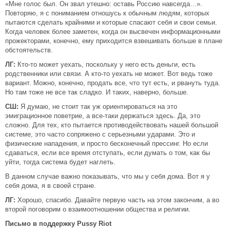
«Мне голос был. Он звал утешно: оставь Россию навсегда…».
Повторяю, я с пониманием отношусь к обычным людям, которых
пытаются сделать крайними и которые спасают себя и свои семьи.
Когда человек более заметен, когда он высвечен информационными
прожекторами, конечно, ему приходится взвешивать больше в плане
обстоятельств.
ЛГ:
Кто-то может уехать, поскольку у него есть деньги, есть
родственники или связи. А кто-то уехать не может. Вот ведь тоже
вариант. Можно, конечно, продать все, что тут есть, и рвануть туда.
Но там тоже не все так сладко. И таких, наверно, больше.
СШ:
Я думаю, не стоит так уж ориентироваться на это
эмиграционное поветрие, а все-таки держаться здесь. Да, это
сложно. Для тех, кто пытается противодействовать нашей большой
системе, это часто сопряжено с серьезными ударами. Это и
физические нападения, и просто бесконечный прессинг. Но если
сдаваться, если все время отступать, если думать о том, как бы
уйти, тогда система будет наглеть.
В данном случае важно показывать, что мы у себя дома. Вот я у
себя дома, я в своей стране.
ЛГ:
Хорошо, спасибо. Давайте первую часть на этом закончим, а во
второй поговорим о взаимоотношении общества и религии.
Письмо в поддержку Pussy Riot