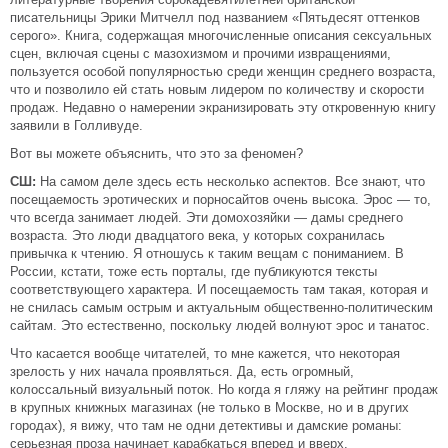
писательницы Эрики Митчелл под названием «Пятьдесят оттенков
серого». Книга, содержащая многочисленные описания сексуальных
сцен, включая сцены с мазохизмом и прочими извращениями,
пользуется особой популярностью среди женщин среднего возраста,
что и позволило ей стать новым лидером по количеству и скорости
продаж. Недавно о намерении экранизировать эту откровенную книгу
заявили в Голливуде.
Вот вы можете объяснить, что это за феномен?
СШ:
На самом деле здесь есть несколько аспектов. Все знают, что
посещаемость эротических и порносайтов очень высока. Эрос — то,
что всегда занимает людей. Эти домохозяйки — дамы среднего
возраста. Это люди двадцатого века, у которых сохранилась
привычка к чтению. Я отношусь к таким вещам с пониманием. В
России, кстати, тоже есть порталы, где публикуются тексты
соответствующего характера. И посещаемость там такая, которая и
не снилась самым острым и актуальным общественно-политическим
сайтам. Это естественно, поскольку людей волнуют эрос и танатос.
Что касается вообще читателей, то мне кажется, что некоторая
зрелость у них начала проявляться. Да, есть огромный,
колоссальный визуальный поток. Но когда я гляжу на рейтинг продаж
в крупных книжных магазинах (не только в Москве, но и в других
городах), я вижу, что там не одни детективы и дамские романы:
серьезная проза начинает карабкаться вперед и вверх.