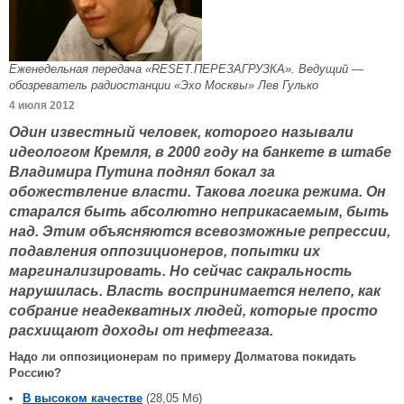
Еженедельная передача «RESET.ПЕРЕЗАГРУЗКА». Ведущий —
обозреватель радиостанции «Эхо Москвы» Лев Гулько
4 июля 2012
Один известный человек, которого называли
идеологом Кремля, в 2000 году на банкете в штабе
Владимира Путина поднял бокал за
обожествление власти. Такова логика режима. Он
старался быть абсолютно неприкасаемым, быть
над. Этим объясняются всевозможные репрессии,
подавления оппозиционеров, попытки их
маргинализировать. Но сейчас сакральность
нарушилась. Власть воспринимается нелепо, как
собрание неадекватных людей, которые просто
расхищают доходы от нефтегаза.
Надо ли оппозиционерам по примеру Долматова покидать
Россию?
В высоком качестве
(28,05 Мб)