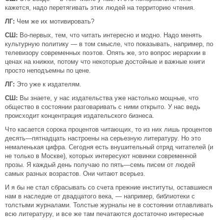
кажется, надо перетягивать этих людей на территорию чтения.
ЛГ:
Чем же их мотивировать?
СШ:
Во-первых, тем, что читать интересно и модно. Надо менять
культурную политику — в том смысле, что показывать, например, по
телевизору современных поэтов. Опять же, это вопрос иерархии в
ценах на книжки, потому что некоторые достойные и важные книги
просто неподъемны по цене.
ЛГ:
Это уже к издателям.
СШ:
Вы знаете, у нас издательства уже настолько мощные, что
общество в состоянии разговаривать с ними открыто. У нас ведь
происходит концентрация издательского бизнеса.
Что касается сорока процентов читающих, то из них лишь процентов
десять—пятнадцать настроены на серьезную литературу. Но это
немаленькая цифра. Сегодня есть внушительный отряд читателей (и
не только в Москве), которых интересуют новинки современной
прозы. Я каждый день получаю по пять—семь писем от людей
самых разных возрастов. Они читают всерьез.
И я бы не стал сбрасывать со счета прежние институты, оставшиеся
нам в наследие от двадцатого века, — например, библиотеки с
толстыми журналами. Толстые журналы не в состоянии отлавливать
всю литературу, и все же там печатаются достаточно интересные