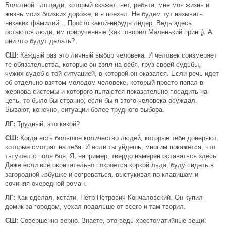
Болотной площади, который скажет: нет, ребята, мне моя жизнь и
жизнь моих близких дороже, и я поехал. Не будем тут называть
никаких фамилий… Просто какой-нибудь лидер. Ведь здесь
остаются люди, им прирученные (как говорил Маленький принц). А
они что будут делать?
СШ:
Каждый раз это личный выбор человека. И человек соизмеряет
те обязательства, которые он взял на себя, груз своей судьбы,
чужих судеб с той ситуацией, в которой он оказался. Если речь идет
об отдельно взятом молодом человеке, который просто попал в
жернова системы и которого пытаются показательно посадить на
цепь, то было бы странно, если бы я этого человека осуждал.
Бывают, конечно, ситуации более трудного выбора.
ЛГ:
Трудный, это какой?
СШ:
Когда есть большое количество людей, которые тебе доверяют,
которые смотрят на тебя. И если ты уйдешь, многим покажется, что
ты ушел с поля боя. Я, например, твердо намерен оставаться здесь.
Даже если все окончательно покроется коркой льда, буду сидеть в
загородной избушке и согреваться, выстукивая по клавишам и
сочиняя очередной роман.
ЛГ:
Как сделал, кстати, Петр Петрович Кончаловский. Он купил
домик за городом, уехал подальше от всего и там творил.
СШ:
Совершенно верно. Знаете, это ведь хрестоматийные вещи: