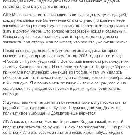
почему уезжают? Надо ли уезжать? Вот они уезжают, а другие
остаются. Они могут, а эти не могут.
СШ:
Мне кажется, есть принципиальная разница между ситуацией,
когда у человека все более-менее благополучно (по крайней мере
заключение за решетку ему не грозит), но он все-таки предпочитает
жить в другом месте. Это вопрос мировоззренческий и отдельный.
Совсем другое, когда человеку светит срок, когда его должны
заключить под стражу и он понимает, что все это уже очень близко.
Похожая ситуация была с двумя молодыми людьми, которые
вывесили в свое время растяжку (летом 2005 года) на гостинице
«Россия»: «Путин, уйди сам!». Всего лишь вывесили растяжку, и их
должны были арестовать. И они просто сбежали. Тогда еще Украина
принимала политических беженцев из России, и там им удалось
обосноваться. Есть также несколько нацболов, которые перебрались
в Финляндию. Я с пониманием отношусь к таким вещам, особенно
если знаю, что у людей есть семьи и детям нужны родители на
свободе.
Я думаю, великие патриоты и почвенники тоже могут тосковать по
родной почве, находясь за бугром. Я думаю, дай Бог, Долматов
получит свое убежище, и Долматов еще вернется.
ЛГ:
А как же, скажем, Михаил Борисович Ходорковский, который
вполне мог отъехать за рубеж — и ему это предлагали, — но решил
остаться? Или же, возьмем гипотетически, какой-нибудь лидер с