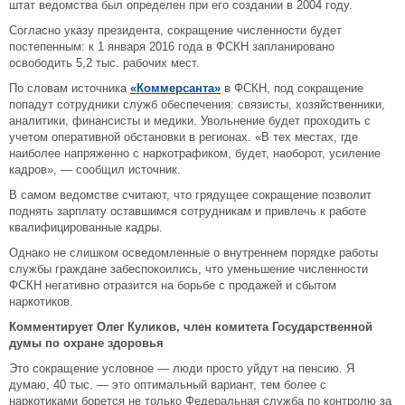
штат ведомства был определен при его создании в 2004 году.
Согласно указу президента, сокращение численности будет
постепенным: к 1 января 2016 года в ФСКН запланировано
освободить 5,2 тыс. рабочих мест.
По словам источника
«Коммерсанта»
в ФСКН, под сокращение
попадут сотрудники служб обеспечения: связисты, хозяйственники,
аналитики, финансисты и медики. Увольнение будет проходить с
учетом оперативной обстановки в регионах. «В тех местах, где
наиболее напряженно с наркотрафиком, будет, наоборот, усиление
кадров», — сообщил источник.
В самом ведомстве считают, что грядущее сокращение позволит
поднять зарплату оставшимся сотрудникам и привлечь к работе
квалифицированные кадры.
Однако не слишком осведомленные о внутреннем порядке работы
службы граждане забеспокоились, что уменьшение численности
ФСКН негативно отразится на борьбе с продажей и сбытом
наркотиков.
Комментирует Олег Куликов, член комитета Государственной
думы по охране здоровья
Это сокращение условное — люди просто уйдут на пенсию. Я
думаю, 40 тыс. — это оптимальный вариант, тем более с
наркотиками борется не только Федеральная служба по контролю за