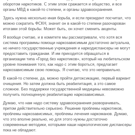
оборотом наркотиков. С этим злом сражается и общество, и все
органы МВД в какой-то степени, и органы здравоохранения.
Здесь нужна несколько иная борьба, и если президент посчитал, что
можно сократить ФСКН, значит он в какой-то степени разочарован
итогами этой борьбы. Может быть, он хочет сменить акценты.
Я вообще считаю, и в комитете мы рассматривали, что хотя вся
система программы помощи наркозависимым достаточно актуальна,
но ничего государственные учреждения и наркодиспансеры не могут
предоставить гражданам. И им приходится обращаться в
организации типа «Город без наркотиков», который на любительском
уровне понимания того, как надо с этим бороться, предлагает
наркозависимым свою помощь. Я считаю, что это неправильно.
В какой-то степени, да, можно пройти детоксикацию, первый вариант
очищения. Но затем должна быть реабилитация, а это самое
сложное. Без поддержки государственной медицины невозможно
получить полноценную реабилитацию наркозависимых.
Думаю, что нам надо систему здравоохранения разворачивать,
притом действительно серьезно. Решение проблемы наркотиков,
проблемы наркозависимых, проблемы лечения наркоманов. Думаю,
что это вполне реально, но для этого нужны достаточно
современные методики, которыми наши наркологические диспансеры
пока не обладают.