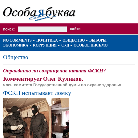
поиск:
NO COMMENTS
ПОЛИТИКА
ОБЩЕСТВО
ВЫБОРЫ
ЭКОНОМИКА
КОРРУПЦИЯ
СУД
ОСОБОЕ ПИСЬМО
Общество
Оправданно ли сокращение штата ФСКН?
Комментирует Олег Куликов,
член комитета Государственной думы по охране здоровья
ФСКН испытывает ломку