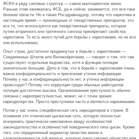
ФСКН в ряду силовых структур — самое малозаметное звено.
Раньше этим занималась ФСБ, да и сейчас занимается, это все-таки
близкие области. Но и также Росздравнадзор, потому что наркотики в
настоящее время — производные от лекарственных препаратов, это
все то, что используется как лекарственные препараты, которые
путем вторичного или третичного синтеза приобретают свойства
наркотиков. То есть много путей для борьбы с наркотиками, но не все
они использованы.
Опыт стран, достаточно продвинутых в борьбе с наркотиками —
Соединенных Штатов или Великобритании, — говорит о том, что там
существуют отдельные ведомства, хотя и функции полиции
значительно большие. Дело в том, что в борьбе с наркотиками очень
важна конфиденциальность и пресечение утечки информации.
Почему у нас и конфиденциальности нет, и утечка информации
происходит? Потому что коррупция среди обычных райотделов
полиции достаточно высока. Организованная преступность обычно
связана с наркопреступностью, может, не с точки зрения
наркодилерства. Просто преступники часто и являются наркоманами.
Потом у нас очень специфическая сеть наркодилеров в стране. В
основном это этническая цыганская сеть, которую полностью
искоренить практически невозможно ввиду особенностей
законодательства и особенностей поведенческого типа цыган. Кроме
того, это определенный индикатор качества жизни и
удовлетворенности той жизнью, которую представляет общество или