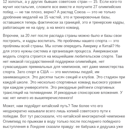
12 золотых, а у других бывших советских стран — 15. Если кого-то
мучит ностальгия, сложите все вместе и получите 27 олимпийских
побед — не так плохо, верно? А распад Союза — это не только
дробление медалей на 15 частей, это и тренировочные базы,
оставшиеся теперь фактически за границей, это и тренерские кадры,
работающие не на одну, а на много команд.
Впрочем, за 20 лет после распада страны можно было и базы свои
построить, и кадры воспитать. Но проблемы нашего спорта — это
проблемы всей страны. Мы хотим опередить Америку и Китай? Но
для этого нужны система и организация процесса. Американская
модель спорта строится на мощнейшем любительском спорте. Там
нет никакой государственной поддержки олимпийцев, нет
сумасшедших премиальных для чемпионов, нет даже министерства
спорта. Зато спорт в США — это миллионы людей, им
занимающихся. Это десятки тысяч секций и клубов. Это стадион при
каждой школе. Это несколько спортивных команд высокого уровня
при каждом университете. Это рекордные рейтинги спортивных
трансляций на телевидении. И рекордные спонсорские вложения. У
нас нет ничего из вышеперечисленного!
Может, нам подойдет китайский путь? Тем более что его
неоднократно называли всего лишь копией советского пути к
победам. Вот тут рассказали, что китайской многократной чемпионке
Олимпиад по прыжкам в воду только после последнего победного
выступления в Лондоне сказали правду: ее бабушка и дедушка уже