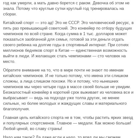
год как умерли, а мать давно борется с раком. Девочка об этом не
знала. Потому что круглые сутки круглый год тренировалась на
сборах.
Китайский спорт — это ад! Это не СССР. Это человеческий ресурс, в
пять раз превышающий советский. Это конвейер по отбору будущих
чемпионов по всей стране. Когда сумма в 1 тыс. долларов может
показаться заоблачной для семьи, готовой за эти деньги отдать
своего ребенка на долгие годы в спортивный интернат. При сотнях
миллионов бедняков спорт в Китае — единственная возможность
выйти в люди. И желающих стать чемпионами — сто человек на
место.
Обратите внимание на то, что в мире почти не знают по именам
китайских чемпионов. И не только потому, что имена эти слишком
сложны, а лица слишком похожи. Но и потому, что нынешних
чемпионов мы через четыре года в массе своей больше не увидим.
Безжалостный конвейер в короткий срок выживает из человека все и
выбрасывает — ведь на подходе уже толпа других, не менее
сильных, но более молодых и жаждущих славы и материального
благополучия.
Главная цель китайского спорта не в том, чтобы растить ярких звезд
и популярных спортсменов. Главное — медали. Как можно больше!
Любой ценой, во славу страны!
Надо нам такое? Да даже если и надо, то вряд ли мы сможем