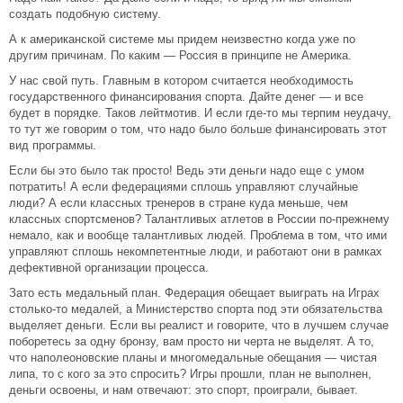
создать подобную систему.
А к американской системе мы придем неизвестно когда уже по
другим причинам. По каким — Россия в принципе не Америка.
У нас свой путь. Главным в котором считается необходимость
государственного финансирования спорта. Дайте денег — и все
будет в порядке. Таков лейтмотив. И если где-то мы терпим неудачу,
то тут же говорим о том, что надо было больше финансировать этот
вид программы.
Если бы это было так просто! Ведь эти деньги надо еще с умом
потратить! А если федерациями сплошь управляют случайные
люди? А если классных тренеров в стране куда меньше, чем
классных спортсменов? Талантливых атлетов в России по-прежнему
немало, как и вообще талантливых людей. Проблема в том, что ими
управляют сплошь некомпетентные люди, и работают они в рамках
дефективной организации процесса.
Зато есть медальный план. Федерация обещает выиграть на Играх
столько-то медалей, а Министерство спорта под эти обязательства
выделяет деньги. Если вы реалист и говорите, что в лучшем случае
поборетесь за одну бронзу, вам просто ни черта не выделят. А то,
что наполеоновские планы и многомедальные обещания — чистая
липа, то с кого за это спросить? Игры прошли, план не выполнен,
деньги освоены, и нам отвечают: это спорт, проиграли, бывает.