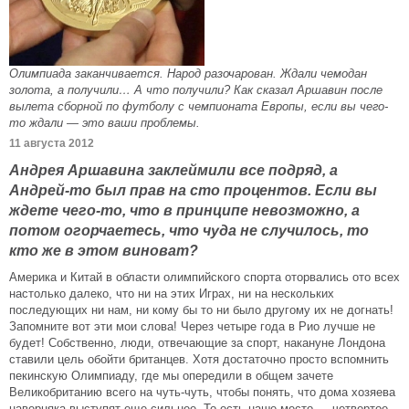
Олимпиада заканчивается. Народ разочарован. Ждали чемодан
золота, а получили… А что получили? Как сказал Аршавин после
вылета сборной по футболу с чемпионата Европы, если вы чего-
то ждали — это ваши проблемы.
11 августа 2012
Андрея Аршавина заклеймили все подряд, а
Андрей-то был прав на сто процентов. Если вы
ждете чего-то, что в принципе невозможно, а
потом огорчаетесь, что чуда не случилось, то
кто же в этом виноват?
Америка и Китай в области олимпийского спорта оторвались ото всех
настолько далеко, что ни на этих Играх, ни на нескольких
последующих ни нам, ни кому бы то ни было другому их не догнать!
Запомните вот эти мои слова! Через четыре года в Рио лучше не
будет! Собственно, люди, отвечающие за спорт, накануне Лондона
ставили цель обойти британцев. Хотя достаточно просто вспомнить
пекинскую Олимпиаду, где мы опередили в общем зачете
Великобританию всего на чуть-чуть, чтобы понять, что дома хозяева
наверняка выступят еще сильнее. То есть наше место — четвертое.