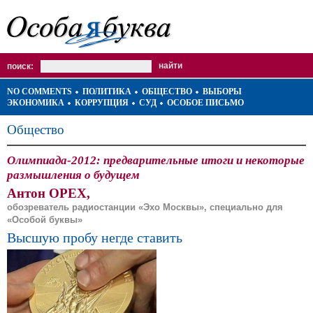
поиск:
NO COMMENTS
ПОЛИТИКА
ОБЩЕСТВО
ВЫБОРЫ
ЭКОНОМИКА
КОРРУПЦИЯ
СУД
ОСОБОЕ ПИСЬМО
Общество
Олимпиада-2012: предварительные итоги и некоторые
размышления о будущем
Антон ОРЕХ,
обозреватель радиостанции «Эхо Москвы», специально для
«Особой буквы»
Высшую пробу негде ставить