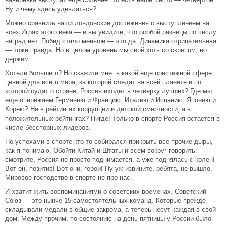
Ну и чему здесь удивляться?
Можно сравнить наши лондонские достижения с выступлением на
всех Играх этого века — и вы увидите, что особой разницы по числу
наград нет. Побед стало меньше — это да. Динамика отрицательная
— тоже правда. Но в целом уровень мы свой хоть со скрипом, но
держим.
Хотели большего? Но скажите мне: в какой еще престижной сфере,
ценной для всего мира, за которой следят на всей планете и по
которой судят о стране, Россия входит в четверку лучших? Где мы
еще опережаем Германию и Францию, Италию и Испанию, Японию и
Корею? Не в рейтингах коррупции и детской смертности, а в
положительных рейтингах? Нигде! Только в спорте Россия остается в
числе бесспорных лидеров.
Но успехами в спорте кто-то собирался прикрыть все прочие дыры,
как я понимаю. Обойти Китай и Штаты и всем вокруг говорить:
смотрите, Россия не просто поднимается, а уже поднялась с колен!
Вот он, позитив! Вот они, герои! Ну уж извините, ребята, не вышло.
Мировое господство в спорте не про нас.
И хватит жить воспоминаниями о советских временах. Советский
Союз — это нынче 15 самостоятельных команд. Которые прежде
складывали медали в общие закрома, а теперь несут каждая в свой
дом. Между прочим, по состоянию на день пятницы у России было