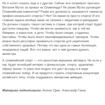
Но я хотел сказать еще и о другом. Сейчас все потребуют прогнать
Виталия Мутко за провал на Олимпиаде? Но разве Мутко руководит
Олимпийским комитетом? Разве его должность называется «министр
профессионального спорта»? Нет! Он министр просто спорта! И его
главная задача вообще никак не связана с медалями и рекордами.
Он должен создать такую систему в стране, при которой спорт будет
доступен каждому. Чтобы им могли заниматься, как в той же
Америке, и взрослые, и дети. Чтобы были секции, стадионы,
бассейны. Чтобы было много квалифицированных тренеров. Чтобы
можно было регулярно заниматься спортом для укрепления
собственного здоровья. Потому что мы одна из самых болеющих,
нездоровых наций. Вот что важно, вот о чем должен думать
министра.
А олимпийский спорт — это крохотная вершинка айсберга. Но если у
нас будет всеобщий интерес к физкультуре, спорту, здоровому
образу жизни, то рано или поздно это даст всходы и в виде
олимпийских побед. И не придется строить спортивные концлагеря
китайского типа, чтобы поддержать имперские амбиции.
Материал подготовили:
Антон Орех, Александр Газов