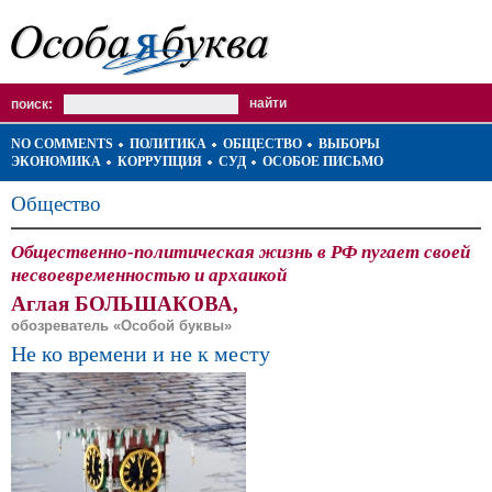
поиск:
NO COMMENTS
ПОЛИТИКА
ОБЩЕСТВО
ВЫБОРЫ
ЭКОНОМИКА
КОРРУПЦИЯ
СУД
ОСОБОЕ ПИСЬМО
Общество
Общественно-политическая жизнь в РФ пугает своей
несвоевременностью и архаикой
Аглая БОЛЬШАКОВА,
обозреватель «Особой буквы»
Не ко времени и не к месту