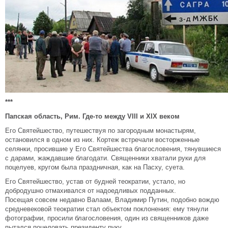
***
Папская область, Рим. Где-то между
VIII
и
XIX
веком
Его Святейшество, путешествуя по загородным монастырям,
остановился в одном из них. Кортеж встречали восторженные
селянки, просившие у Его Святейшества благословения, тянувшиеся
с дарами, жаждавшие благодати. Священники хватали руки для
поцелуев, кругом была праздничная, как на Пасху, суета.
Его Святейшество, устав от будней теократии, устало, но
добродушно отмахивался от надоедливых подданных.
Посещая совсем недавно Валаам, Владимир Путин, подобно вождю
средневековой теократии стал объектом поклонения: ему тянули
фотографии, просили благословения, один из священников даже
пытался поцеловать президенту руку.