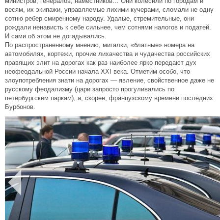
министров, генералов, наместников… Они колесили по городам и
весям, их экипажи, управляемые лихими кучерами, сломали не одну
сотню ребер смиренному народу. Удалые, стремительные, они
рождали ненависть к себе сильнее, чем сотнями налогов и податей.
И сами об этом не догадывались.
По распространенному мнению, мигалки, «блатные» номера на
автомобилях, кортежи, прочие лихачества и чудачества российских
правящих элит на дорогах как раз наиболее ярко передают дух
неофеодальной России начала XXI века. Отметим особо, что
злоупотребления знати на дорогах — явление, свойственное даже не
русскому феодализму (цари запросто прогуливались по
петербургским паркам), а, скорее, французскому времени последних
Бурбонов.