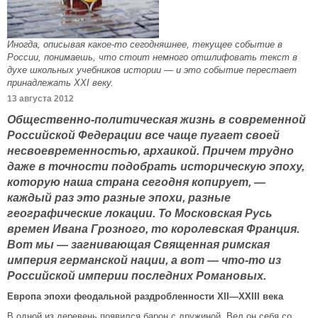
Иногда, описывая какое-то сегодняшнее, текущее событие в
России, понимаешь, что стоит немного отшлифовать текст в
духе школьных учебников истории — и это событие перестает
принадлежать XXI веку.
13 августа 2012
Общественно-политическая жизнь в современной
Российской Федерации все чаще пугает своей
несвоевременностью, архаикой. Причем трудно
даже в точности подобрать историческую эпоху,
которую наша страна сегодня копирует, —
каждый раз это разные эпохи, разные
географические локации. То Московская Русь
времен Ивана Грозного, то королевская Франция.
Вот мы — загнивающая Священная римская
империя германской нации, а вот — что-то из
Российской империи последних Романовых.
Европа эпохи феодальной раздробленности
XII
—
XXIII
века
В одной из деревень появился барон с дружиной. Вел он себя со