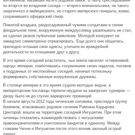
мятежников, напавших на его родовой замок. В пылу преследования
он вторгся во владения соседа — второго военачальника, не такого
энергичного и амбициозного, но старого имперского генерала, вояки,
сохранившего офицерский гонор.
Пожилой владыка, раздосадованный чужими солдатами в своем
феодальном лене, вооруженную междоусобицу развязывать не стал,
но сделал резкое публичное заявление. Молодой конкурент не
замедлил симметрично отреагировать. Еще долго они общались,
прилюдно оглашая свои эдикты, уличали во враждебной
деятельности по отношению друг к другу.
В это время соседний властитель, чьи земли населял «стержневой
народ» империи, озаботившись сохранением своих наделов, посевов
и подданных от неспокойных соседей, начинал потихоньку
формировать собственные вооруженные дружины.
В столице империи в это время судили молодых ведьм, а
императорские посланцы терпели неудачи на заморских турнирах —
двору было не до глухих варварских провинций.
В начале августа 2012 года чеченские силовики, преследуя группу
боевиков, атаковавших родовое селение Рамзана Кадырова
Центорой, вошли на территорию соседней Ингушетии. При этом
чеченцы отказались взаимодействовать с ингушскими
правоохранителями и уничтожили бандитов в одиночку. Между
главами Чечни и Ингушетии после этого возник заочный острый
диалог.