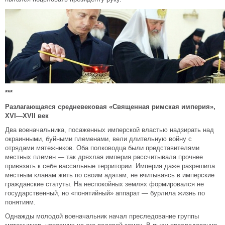
***
Разлагающаяся средневековая «Священная римская империя»,
XVI
—
XVII
век
Два военачальника, посаженных имперской властью надзирать над
окраинными, буйными племенами, вели длительную войну с
отрядами мятежников. Оба полководца были представителями
местных племен — так дряхлая империя рассчитывала прочнее
привязать к себе вассальные территории. Империя даже разрешила
местным кланам жить по своим адатам, не вчитываясь в имперские
гражданские статуты. На неспокойных землях формировался не
государственный, но «понятийный» аппарат — бурлила жизнь по
понятиям.
Однажды молодой военачальник начал преследование группы