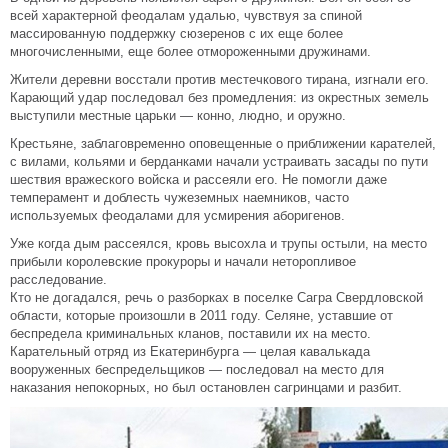
всей характерной феодалам удалью, чувствуя за спиной
массированную поддержку сюзеренов с их еще более
многочисленными, еще более отмороженными дружинами.
Жители деревни восстали против местечкового тирана, изгнали его.
Карающий удар последовал без промедления: из окрестных земель
выступили местные царьки — конно, людно, и оружно.
Крестьяне, заблаговременно оповещенные о приближении карателей,
с вилами, кольями и берданками начали устраивать засады по пути
шествия вражеского войска и рассеяли его. Не помогли даже
темперамент и доблесть чужеземных наемников, часто
используемых феодалами для усмирения аборигенов.
Уже когда дым рассеялся, кровь высохла и трупы остыли, на место
прибыли королевские прокуроры и начали неторопливое
расследование.
Кто не догадался, речь о разборках в поселке Сагра Свердловской
области, которые произошли в 2011 году. Селяне, уставшие от
беспредела криминальных кланов, поставили их на место.
Карательный отряд из Екатеринбурга — целая кавалькада
вооруженных беспредельщиков — последовал на место для
наказания непокорных, но был остановлен сагринцами и разбит.