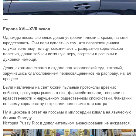
***
Европа
XVI
—
XVII
веков
Однажды несколько юных девиц устроили пляски в храме, начали
юродствовать. Они пели куплеты о том, что первосвященники
служат золотому тельцу, союзничают с развратной королевской
властью, давно забыли истинную веру, погрязли в роскоши и
духовной немощи.
Девиц схватила стража и отдала под королевский суд, который,
заручившись благословением первосвященников на расправу, начал
процесс.
Были извлечены на свет божий пыльные протоколы древних
соборов, прокуроры рылись в них, фарисействовали, говорили о
нравственности и нарушенном общественном спокойствии. Фанатики
по всему королевству потрясали поленьями для костра.
Ну а церковь в ответ на просьбы о милосердии кивала на языческую
богиню Фемиду.
История Pussy Riot в дополнительном анонсировании не нуждается.