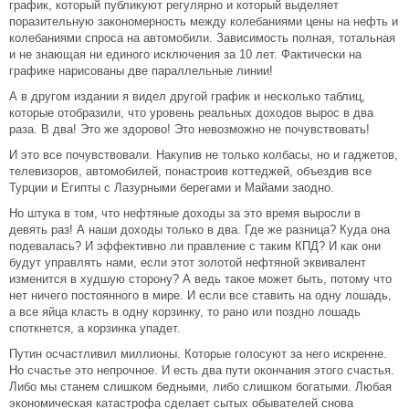
график, который публикуют регулярно и который выделяет
поразительную закономерность между колебаниями цены на нефть и
колебаниями спроса на автомобили. Зависимость полная, тотальная
и не знающая ни единого исключения за 10 лет. Фактически на
графике нарисованы две параллельные линии!
А в другом издании я видел другой график и несколько таблиц,
которые отобразили, что уровень реальных доходов вырос в два
раза. В два! Это же здорово! Это невозможно не почувствовать!
И это все почувствовали. Накупив не только колбасы, но и гаджетов,
телевизоров, автомобилей, понастроив коттеджей, объездив все
Турции и Египты с Лазурными берегами и Майами заодно.
Но штука в том, что нефтяные доходы за это время выросли в
девять раз! А наши доходы только в два. Где же разница? Куда она
подевалась? И эффективно ли правление с таким КПД? И как они
будут управлять нами, если этот золотой нефтяной эквивалент
изменится в худшую сторону? А ведь такое может быть, потому что
нет ничего постоянного в мире. И если все ставить на одну лошадь,
а все яйца класть в одну корзинку, то рано или поздно лошадь
споткнется, а корзинка упадет.
Путин осчастливил миллионы. Которые голосуют за него искренне.
Но счастье это непрочное. И есть два пути окончания этого счастья.
Либо мы станем слишком бедными, либо слишком богатыми. Любая
экономическая катастрофа сделает сытых обывателей снова