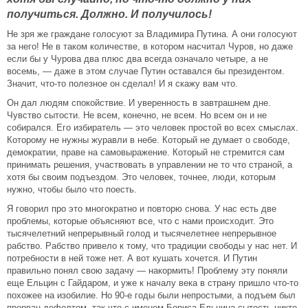
получиться. Должно. И получилось!
Не зря же граждане голосуют за Владимира Путина. А они голосуют
за него! Не в таком количестве, в котором насчитал Чуров, но даже
если бы у Чурова два плюс два всегда означало четыре, а не
восемь, — даже в этом случае Путин оставался бы президентом.
Значит, что-то полезное он сделал! И я скажу вам что.
Он дал людям спокойствие. И уверенность в завтрашнем дне.
Чувство сытости. Не всем, конечно, не всем. Но всем он и не
собирался. Его избиратель — это человек простой во всех смыслах.
Которому не нужны журавли в небе. Который не думает о свободе,
демократии, праве на самовыражение. Который не стремится сам
принимать решения, участвовать в управлении не то что страной, а
хотя бы своим подъездом. Это человек, точнее, люди, которым
нужно, чтобы было что поесть.
Я говорил про это многократно и повторю снова. У нас есть две
проблемы, которые объясняют все, что с нами происходит. Это
тысячелетний непрерывный голод и тысячелетнее непрерывное
рабство. Рабство привело к тому, что традиции свободы у нас нет. И
потребности в ней тоже нет. А вот кушать хочется. И Путин
правильно понял свою задачу — накормить! Проблему эту поняли
еще Ельцин с Гайдаром, и уже к началу века в страну пришло что-то
похожее на изобилие. Но 90-е годы были непростыми, а подъем был
прерван дефолтом, так что с именем Бориса Ельцина сытость никто