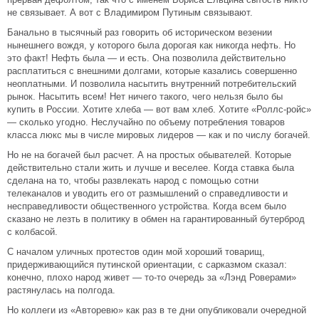
не связывает. А вот с Владимиром Путиным связывают.
Банально в тысячный раз говорить об историческом везении
нынешнего вождя, у которого была дорогая как никогда нефть. Но
это факт! Нефть была — и есть. Она позволила действительно
расплатиться с внешними долгами, которые казались совершенно
неоплатными. И позволила насытить внутренний потребительский
рынок. Насытить всем! Нет ничего такого, чего нельзя было бы
купить в России. Хотите хлеба — вот вам хлеб. Хотите «Роллс-ройс»
— сколько угодно. Неслучайно по объему потребления товаров
класса люкс мы в числе мировых лидеров — как и по числу богачей.
Но не на богачей был расчет. А на простых обывателей. Которые
действительно стали жить и лучше и веселее. Когда ставка была
сделана на то, чтобы развлекать народ с помощью сотни
телеканалов и уводить его от размышлений о справедливости и
несправедливости общественного устройства. Когда всем было
сказано не лезть в политику в обмен на гарантированный бутерброд
с колбасой.
С началом уличных протестов один мой хороший товарищ,
придерживающийся путинской ориентации, с сарказмом сказал:
конечно, плохо народ живет — то-то очередь за «Лэнд Роверами»
растянулась на полгода.
Но коллеги из «Авторевю» как раз в те дни опубликовали очередной