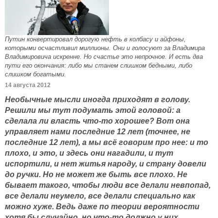
Путин конвертировал дорогую нефть в колбасу и айфоны,
которыми осчастливил миллионы. Они и голосуют за Владимира
Владимировича искренне. Но счастье это непрочное. И есть два
пути его окончания: либо мы станем слишком бедными, либо
слишком богатыми.
14 августа 2012
Необычные мысли иногда приходят в голову.
Решили мы тут подумать этой головой: а
сделала ли власть что-то хорошее? Вот она
управляет нами последние 12 лет (точнее, не
последние 12 лет), а мы всё говорим про нее: и то
плохо, и это, и здесь они нагадили, и тут
испортили, и нет житья народу, и страну довели
до ручки. Но не может же быть все плохо. Не
бывает такого, чтобы люди все делали невпопад,
все делали неумело, все делали специально как
можно хуже. Ведь даже по теории вероятности
хотя бы случайно, но что-то должно у них