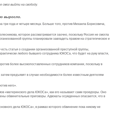
 смог выйти на свободу.
но выросло.
на три года и четыре месяца. Больше того, против Михаила Борисовича,
лесникова, которое рассматривается заочно, поскольку Россия не смогла
организованной группы планировали завладеть правом на стратегическое и
 есть статья о создании организованной преступной группы,
рактически любого бывшего сотрудника ЮКОСа, что будет на руку власти,
против более высокопоставленных сотрудников компании, поскольку в
ые затем предъявят в случае необходимости более известным деятелям
отив него».
томов «материнского дела ЮКОСа», как его называют сами прокуроры. Оно
есены обвинительные приговоры. Адвокаты осужденных опасаются, что в
новного дела ЮКОСа», в рамках которого обвинение пока никому не