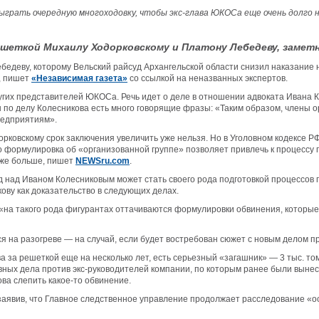
грать очередную многоходовку, чтобы экс-глава ЮКОСа еще очень долго не
ешеткой Михаилу Ходорковскому и Платону Лебедеву, замет
ебедеву, которому Вельский райсуд Архангельской области снизил наказание 
м, пишет
«Независимая газета»
со ссылкой на неназванных экспертов.
их представителей ЮКОСа. Речь идет о деле в отношении адвоката Ивана Ко
 по делу Колесникова есть много говорящие фразы: «Таким образом, члены 
редприятиям».
рковскому срок заключения увеличить уже нельзя. Но в Уголовном кодексе РФ
формулировка об «организованной группе» позволяет привлечь к процессу п
аже больше, пишет
NEWSru.com
.
д над Иваном Колесниковым может стать своего рода подготовкой процессов 
ову как доказательство в следующих делах.
то «на такого рода фигурантах оттачиваются формулировки обвинения, котор
ся на разогреве — на случай, если будет востребован сюжет с новым делом пр
ева за решеткой еще на несколько лет, есть серьезный «загашник» — 3 тыс. 
овных дела против экс-руководителей компании, по которым ранее были вын
ва слепить какое-то обвинение.
заявив, что Главное следственное управление продолжает расследование «ос