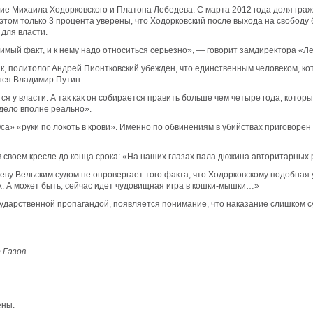
ние Михаила Ходорковского и Платона Лебедева. С марта 2012 года доля гра
этом только 3 процента уверены, что Ходорковский после выхода на свободу 
 для власти.
имый факт, и к нему надо относиться серьезно», — говорит замдиректора «Л
Так, политолог Андрей Пионтковский убежден, что единственным человеком, 
тся Владимир Путин:
тся у власти. А так как он собирается править больше чем четыре года, кото
 дело вполне реально».
са» «руки по локоть в крови». Именно по обвинениям в убийствах приговор
 своем кресле до конца срока: «На наших глазах пала дюжина авторитарных 
у Вельским судом не опровергает того факта, что Ходорковскому подобная у
ах. А может быть, сейчас идет чудовищная игра в кошки-мышки…»
сударственной пропагандой, появляется понимание, что наказание слишком с
 Газов
ены.