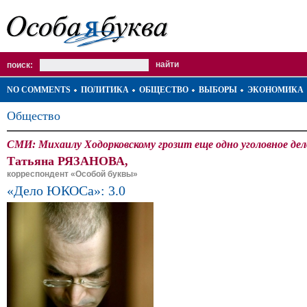
поиск:
NO COMMENTS
ПОЛИТИКА
ОБЩЕСТВО
ВЫБОРЫ
ЭКОНОМИКА
Общество
СМИ: Михаилу Ходорковскому грозит еще одно уголовное дело
Татьяна РЯЗАНОВА,
корреспондент «Особой буквы»
«Дело ЮКОСа»: 3.0