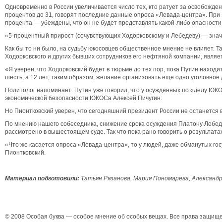
Одновременно в России увеличивается число тех, кто ратует за освобожде
процентов до 31, говорят последние данные опроса «Левада-центра». При 
процента — убеждены, что он не будет представлять какой-либо опасности
«5-процентный прирост (сочувствующих Ходорковскому и Лебедеву) — знач
Как бы то ни было, на судьбу юкосовцев общественное мнение не влияет. 
Ходорковского и других бывших сотрудников его нефтяной компании, являе
«Я уверен, что Ходорковский будет в тюрьме до тех пор, пока Путин находи
шесть, а 12 лет, таким образом, желание организовать еще одно уголовное
Политолог напоминает: Путин уже говорил, что у осужденных по «делу ЮКО
экономической безопасности ЮКОСа Алексей Пичугин.
Но Пионтковский уверен, что сегодняшний президент России не останется в
По мнению нашего собеседника, снижение срока осуждения Платону Лебедев
рассмотрено в вышестоящем суде. Так что пока рано говорить о результат
«Что же касается опроса «Левада-центра», то у людей, даже обманутых го
Пионтковский.
Материал подготовили:
Татьян Рязанова, Мария Пономарева, Александр
© 2008 Особая буква — особое мнение об особых вещах. Все права защищ