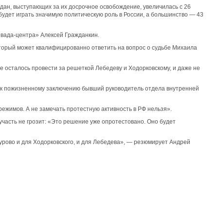
ждан, выступающих за их досрочное освобождение, увеличилась с 26
будет играть значимую политическую роль в России, а большинство — 43
евада-центра» Алексей Гражданкин.
который может квалифицированно ответить на вопрос о судьбе Михаила
рые осталось провести за решеткой Лебедеву и Ходорковскому, и даже не
ен к пожизненному заключению бывший руководитель отдела внутренней
режимов. А не замечать протестную активность в РФ нельзя».
часть не грозит: «Это решение уже опротестовано. Оно будет
урово и для Ходорковского, и для Лебедева», — резюмирует Андрей