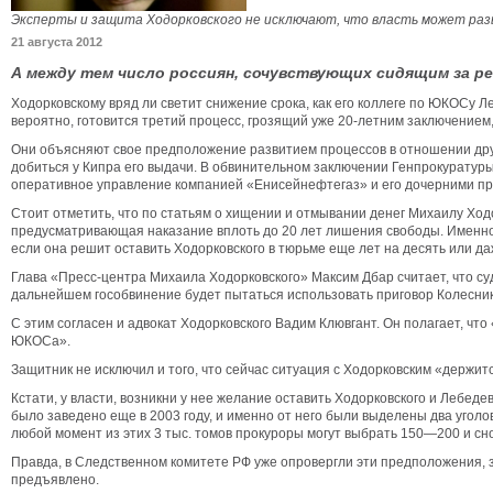
Эксперты и защита Ходорковского не исключают, что власть может разы
21 августа 2012
А между тем число россиян, сочувствующих сидящим за р
Ходорковскому вряд ли светит снижение срока, как его коллеге по ЮКОСу Л
вероятно, готовится третий процесс, грозящий уже 20-летним заключение
Они объясняют свое предположение развитием процессов в отношении друг
добиться у Кипра его выдачи. В обвинительном заключении Генпрокуратуры
оперативное управление компанией «Енисейнефтегаз» и его дочерними п
Стоит отметить, что по статьям о хищении и отмывании денег Михаилу Ходо
предусматривающая наказание вплоть до 20 лет лишения свободы. Именно 
если она решит оставить Ходорковского в тюрьме еще лет на десять или д
Глава «Пресс-центра Михаила Ходорковского» Максим Дбар считает, что су
дальнейшем гособвинение будет пытаться использовать приговор Колесник
С этим согласен и адвокат Ходорковского Вадим Клювгант. Он полагает, ч
ЮКОСа».
Защитник не исключил и того, что сейчас ситуация с Ходорковским «держит
Кстати, у власти, возникни у нее желание оставить Ходорковского и Лебед
было заведено еще в 2003 году, и именно от него были выделены два угол
любой момент из этих 3 тыс. томов прокуроры могут выбрать 150—200 и сно
Правда, в Следственном комитете РФ уже опровергли эти предположения, 
предъявлено.