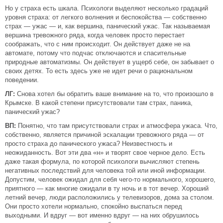
Но у страха есть шкала. Психологи выделяют несколько градаций
уровня страха: от легкого волнения и беспокойства — собственно
страх — ужас — и, как вершина, панический ужас. Так называемая
вершина тревожного ряда, когда человек просто перестает
соображать, что с ним происходит. Он действует даже не на
автомате, потому что подчас отключаются и спасительные
природные автоматизмы. Он действует в ущерб себе, он забывает о
своих детях. То есть здесь уже не идет речи о рациональном
поведении.
ЛГ:
Снова хотел бы обратить ваше внимание на то, что произошло в
Крымске. В какой степени присутствовали там страх, паника,
панический ужас?
ВП:
Понятно, что там присутствовали страх и атмосфера ужаса. Что,
собственно, является причиной эскалации тревожного ряда — от
просто страха до панического ужаса? Неизвестность и
неожиданность. Вот эти два «н» и творят свое черное дело. Есть
даже такая формула, по которой психологи вычисляют степень
негативных последствий для человека той или иной информации.
Допустим, человек ожидал для себя чего-то нормального, хорошего,
приятного — как многие ожидали в ту ночь и в тот вечер. Хороший
летний вечер, люди расположились у телевизоров, дома за столом.
Они просто хотели нормально, спокойно выспаться перед
выходными. И вдруг — вот именно вдруг — на них обрушилось