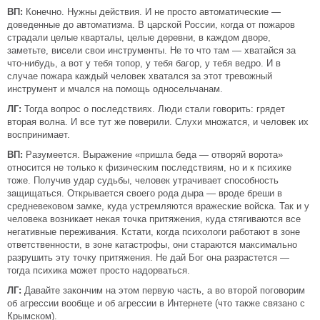
ВП:
Конечно. Нужны действия. И не просто автоматические —
доведенные до автоматизма. В царской России, когда от пожаров
страдали целые кварталы, целые деревни, в каждом дворе,
заметьте, висели свои инструменты. Не то что там — хватайся за
что-нибудь, а вот у тебя топор, у тебя багор, у тебя ведро. И в
случае пожара каждый человек хватался за этот тревожный
инструмент и мчался на помощь односельчанам.
ЛГ:
Тогда вопрос о последствиях. Люди стали говорить: грядет
вторая волна. И все тут же поверили. Слухи множатся, и человек их
воспринимает.
ВП:
Разумеется. Выражение «пришла беда — отворяй ворота»
относится не только к физическим последствиям, но и к психике
тоже. Получив удар судьбы, человек утрачивает способность
защищаться. Открывается своего рода дыра — вроде бреши в
средневековом замке, куда устремляются вражеские войска. Так и у
человека возникает некая точка притяжения, куда стягиваются все
негативные переживания. Кстати, когда психологи работают в зоне
ответственности, в зоне катастрофы, они стараются максимально
разрушить эту точку притяжения. Не дай Бог она разрастется —
тогда психика может просто надорваться.
ЛГ:
Давайте закончим на этом первую часть, а во второй поговорим
об агрессии вообще и об агрессии в Интернете (что также связано с
Крымском).