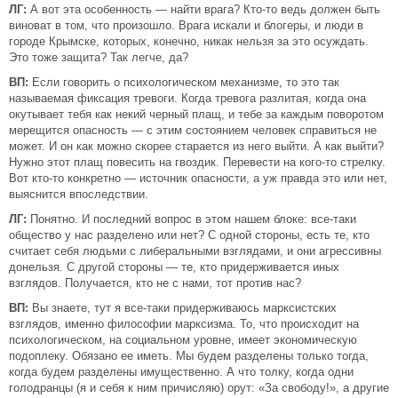
ЛГ:
А вот эта особенность — найти врага? Кто-то ведь должен быть
виноват в том, что произошло. Врага искали и блогеры, и люди в
городе Крымске, которых, конечно, никак нельзя за это осуждать.
Это тоже защита? Так легче, да?
ВП:
Если говорить о психологическом механизме, то это так
называемая фиксация тревоги. Когда тревога разлитая, когда она
окутывает тебя как некий черный плащ, и тебе за каждым поворотом
мерещится опасность — с этим состоянием человек справиться не
может. И он как можно скорее старается из него выйти. А как выйти?
Нужно этот плащ повесить на гвоздик. Перевести на кого-то стрелку.
Вот кто-то конкретно — источник опасности, а уж правда это или нет,
выяснится впоследствии.
ЛГ:
Понятно. И последний вопрос в этом нашем блоке: все-таки
общество у нас разделено или нет? С одной стороны, есть те, кто
считает себя людьми с либеральными взглядами, и они агрессивны
донельзя. С другой стороны — те, кто придерживается иных
взглядов. Получается, кто не с нами, тот против нас?
ВП:
Вы знаете, тут я все-таки придерживаюсь марксистских
взглядов, именно философии марксизма. То, что происходит на
психологическом, на социальном уровне, имеет экономическую
подоплеку. Обязано ее иметь. Мы будем разделены только тогда,
когда будем разделены имущественно. А что толку, когда одни
голодранцы (я и себя к ним причисляю) орут: «За свободу!», а другие