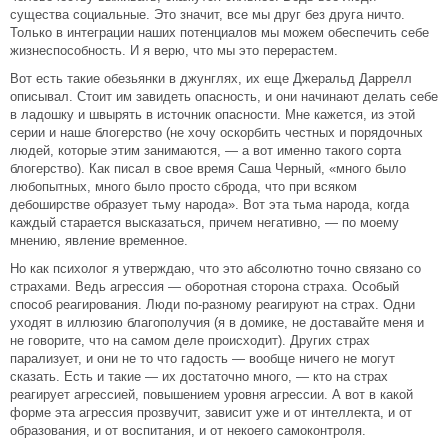
существа социальные. Это значит, все мы друг без друга ничто.
Только в интеграции наших потенциалов мы можем обеспечить себе
жизнеспособность. И я верю, что мы это перерастем.
Вот есть такие обезьянки в джунглях, их еще Джеральд Даррелл
описывал. Стоит им завидеть опасность, и они начинают делать себе
в ладошку и швырять в источник опасности. Мне кажется, из этой
серии и наше блогерство (не хочу оскорбить честных и порядочных
людей, которые этим занимаются, — а вот именно такого сорта
блогерство). Как писал в свое время Саша Черный, «много было
любопытных, много было просто сброда, что при всяком
дебоширстве образует тьму народа». Вот эта тьма народа, когда
каждый старается высказаться, причем негативно, — по моему
мнению, явление временное.
Но как психолог я утверждаю, что это абсолютно точно связано со
страхами. Ведь агрессия — оборотная сторона страха. Особый
способ реагирования. Люди по-разному реагируют на страх. Одни
уходят в иллюзию благополучия (я в домике, не доставайте меня и
не говорите, что на самом деле происходит). Других страх
парализует, и они не то что гадость — вообще ничего не могут
сказать. Есть и такие — их достаточно много, — кто на страх
реагирует агрессией, повышением уровня агрессии. А вот в какой
форме эта агрессия прозвучит, зависит уже и от интеллекта, и от
образования, и от воспитания, и от некоего самоконтроля.