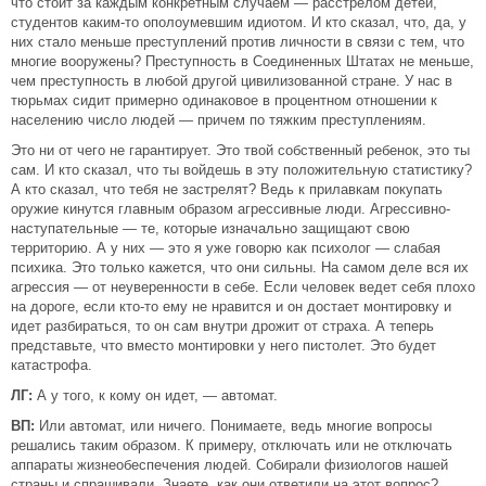
что стоит за каждым конкретным случаем — расстрелом детей,
студентов каким-то ополоумевшим идиотом. И кто сказал, что, да, у
них стало меньше преступлений против личности в связи с тем, что
многие вооружены? Преступность в Соединенных Штатах не меньше,
чем преступность в любой другой цивилизованной стране. У нас в
тюрьмах сидит примерно одинаковое в процентном отношении к
населению число людей — причем по тяжким преступлениям.
Это ни от чего не гарантирует. Это твой собственный ребенок, это ты
сам. И кто сказал, что ты войдешь в эту положительную статистику?
А кто сказал, что тебя не застрелят? Ведь к прилавкам покупать
оружие кинутся главным образом агрессивные люди. Агрессивно-
наступательные — те, которые изначально защищают свою
территорию. А у них — это я уже говорю как психолог — слабая
психика. Это только кажется, что они сильны. На самом деле вся их
агрессия — от неуверенности в себе. Если человек ведет себя плохо
на дороге, если кто-то ему не нравится и он достает монтировку и
идет разбираться, то он сам внутри дрожит от страха. А теперь
представьте, что вместо монтировки у него пистолет. Это будет
катастрофа.
ЛГ:
А у того, к кому он идет, — автомат.
ВП:
Или автомат, или ничего. Понимаете, ведь многие вопросы
решались таким образом. К примеру, отключать или не отключать
аппараты жизнеобеспечения людей. Собирали физиологов нашей
страны и спрашивали. Знаете, как они ответили на этот вопрос?