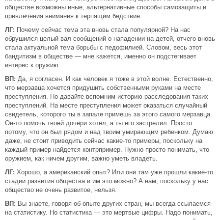
обществе возможны иные, альтернативные способы самозащиты и
привлечения внимания к терпящим бедствие.
ЛГ:
Почему сейчас тема эта вновь стала популярной? На нас
обрушился целый вал сообщений о нападении на детей, отчего вновь
стала актуальной тема борьбы с педофилией. Словом, весь этот
бандитизм в обществе — мне кажется, именно он подстегивает
интерес к оружию.
ВП:
Да, я согласен. И как человек я тоже в этой волне. Естественно,
что мерзавца хочется придушить собственными руками на месте
преступления. Но давайте вспомним историю расследования таких
преступлений. На месте преступления может оказаться случайный
свидетель, которого ты в запале примешь за этого самого мерзавца.
Он-то помочь твоей дочери хотел, а ты его застрелил. Просто
потому, что он был рядом и над твоим умирающим ребенком. Думаю
даже, не стоит приводить сейчас какие-то примеры, поскольку на
каждый пример найдется контрпример. Нужно просто понимать, что
оружием, как ничем другим, важно уметь владеть.
ЛГ:
Хорошо, а американский опыт? Или они там уже прошли какие-то
стадии развития общества и им это можно? А нам, поскольку у нас
общество не очень развитое, нельзя.
ВП:
Вы знаете, говоря об опыте других стран, мы всегда ссылаемся
на статистику. Но статистика — это мертвые цифры. Надо понимать,