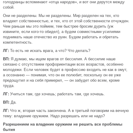
голодранцы вспоминают «отца народов», и вот они дерутся между
собой.
Они не разделены. Мы не разделены. Мир разделен на тех, кто
владеет собственностью, и тех, кто от этой собственности отчужден.
Чем раньше мы это поймем, тем быстрее бросим дурить (уж
извините, если кого-то обидел), а будем совместными усилиями
поднимать наше отечество из руин. Будем работать и обретать
компетентность.
ЛГ:
То есть не искать врага, а что? Что делать?
ВП:
Я думаю, мы ищем врагов от бессилия. А бессилие наше
связано с отсутствием профориентации всех возрастов, особенно
молодежи. Если человек будет в профессию входить не как в омут,
а осознанно — понимая, что он ее полюбит, поскольку он ее уже
предощутил и на себя примерил, — он забудет обо всем, кроме
труда.
ЛГ:
Учиться там, где хочешь; работать там, где хочешь.
ВП:
Да.
ЛГ:
Что ж, вторая часть закончена. А в третьей поговорим на вечную
тему: владение оружием. Надо разрешать или не надо?
Разрешением на владение оружием не решить все проблемы
бытия