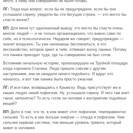
нечто, к чему они совершенно не были готовы.
ЛГ:
Тогда еще вопрос: если бы их предупредили, если бы они
услышали сирену, увидели бы эти бегущие строки, — это могло бы
спасти жизни?
ВП:
Для меня тут однозначный вывод: это могло бы спасти очень
многих людей — и не только организационно, что важно само по
себе, но и психологически. Недаром же говорят: предупрежден —
значит вооружен. Ты уже начинаешь беспокоиться, и это
беспокойство, которое зреет в тебе, отбивает волну паники. Потому
что паника приходит туда, где ты совершенно не был готов.
Вспомним печальную историю, произошедшую на Трубной площади,
когда хоронили Сталина. Люди пришли совсем с другим
настроением, они не ожидали ничего подобного. И вдруг это
началось, и вот там паника была просто ужасная.
ЛГ:
И все-таки, возвращаясь к Крымску. Ведь присутствует же в
наших людях некий пофигизм. Ну, услышали сирену. И чего там воет
такое, непонятно? То есть готов ли человек к восприятию подобных
вещей?
ВП:
Дело в том, что те, в ком живет этот пофигизм, темпераментно
сильнее. То есть в них больше энергии — откуда и пофигизм. Чем
сильнее нервная система, тем меньше уровень тревоги, который
живет в человеке.