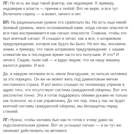
ЛГ:
Но есть же еще такой фактор, как недоверие. К примеру,
недоверие к власти — причем к любой. Вот не верю, и все тут.
Включили сирену — а может, ничего и нет.
ВП:
На рациональном уровне это сработало бы. Но есть еще некий
базовый уровень, мало осознаваемый нами, когда сигнал опасности
все-таки воспринимается как сигнал опасности. Главное, чтобы это
был внятный сигнал. Я слышал и читал, как и все, о штормовом
предупреждении, которое как будто бы было. Но вот мы, москвичи,
знаем, к примеру, что такое штормовое предупреждение: с нашим
климатом мы в последнее время часто его получаем. И что? И
ничего. Сидим, пьем чай — и вдруг видим, что на нашу машину
валится дерево. И все.
Да, в каждом человеке есть некое благодушие, но нельзя человека
за это порицать. Он же не может жить под дамокловым мечом
постоянного страха. Я вот много слышал по телевизору упреков в
адрес того, что отсутствует система гражданской обороны. Вот это
абсолютно точно. Это я готов поддержать обеими руками не только
как психолог, но и как управленец. До тех пор, пока у нас не будет
внятной системы гражданской обороны, мы беззащитны перед
стихией.
ЛГ:
Нужно, чтобы человек был как-то готов к этому даже на
подсознательном уровне. Вот он услышал сигнал — и он тут же
начинает действовать на автомате.