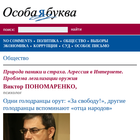
поиск:
NO COMMENTS
ПОЛИТИКА
ОБЩЕСТВО
ВЫБОРЫ
ЭКОНОМИКА
КОРРУПЦИЯ
СУД
ОСОБОЕ ПИСЬМО
Общество
Природа паники и страха. Агрессия в Интернете.
Проблема легализации оружия
Виктор ПОНОМАРЕНКО,
психолог
Одни голодранцы орут: «За свободу!», другие
голодранцы вспоминают «отца народов»