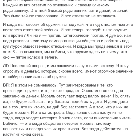
Каждый из них ответил по отношению к своему близкому
родственнику. Это твой близкий родственник: вот и давай, отвечай.
Это было тайное голосование. И все ответили: не отключать.
И когда мы говорим об оружии, ты подумай, что под стволом чьего-то
пистолета стоит твой ребенок. И вот теперь голосуй: ты за оружие
или против? Лично я — против. Категорически против. Я думаю, нам
надо развивать систему самоорганизации общества и работать над
культурой общественных отношений. И когда мы продвинемся в этом
хотя бы на немножко, мы поймем, что оружие здесь ни к чему, что
оно — пятое колесо в телеге.
ЛГ:
Последний вопрос, и мы закончим нашу с вами встречу. Я хочу
спросить о деньгах, которые, скорее всего, имеют огромное значение
в лоббировании закона об оружии.
ВП:
Я в этом не сомневаюсь. Тут заинтересованы и те, кто
производит оружие, и те, кто его продает. Очень многое сегодня
завязано на деньги. Мораль отступает перед валом денег. Но, опять
же, не будем забывать: и у богатых людей есть дети. И дело даже
не в том, что их кто-то, не дай Бог, застрелит. А в том, что у них не
будет морали. И это катастрофа. Ведь конец света наступит не
тогда, когда упадет метеорит. Конец света, если внимательно читать
Библию, — это когда общество потеряет мораль, систему
ценностных и поведенческих ориентиров. Вот тогда действительно
наступит конец света.