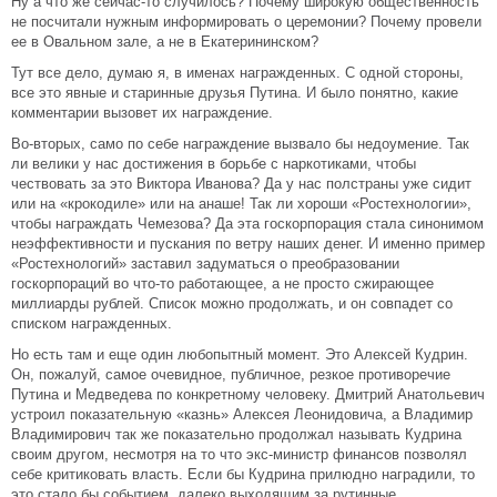
Ну а что же сейчас-то случилось? Почему широкую общественность
не посчитали нужным информировать о церемонии? Почему провели
ее в Овальном зале, а не в Екатерининском?
Тут все дело, думаю я, в именах награжденных. С одной стороны,
все это явные и старинные друзья Путина. И было понятно, какие
комментарии вызовет их награждение.
Во-вторых, само по себе награждение вызвало бы недоумение. Так
ли велики у нас достижения в борьбе с наркотиками, чтобы
чествовать за это Виктора Иванова? Да у нас полстраны уже сидит
или на «крокодиле» или на анаше! Так ли хороши «Ростехнологии»,
чтобы награждать Чемезова? Да эта госкорпорация стала синонимом
неэффективности и пускания по ветру наших денег. И именно пример
«Ростехнологий» заставил задуматься о преобразовании
госкорпораций во что-то работающее, а не просто сжирающее
миллиарды рублей. Список можно продолжать, и он совпадет со
списком награжденных.
Но есть там и еще один любопытный момент. Это Алексей Кудрин.
Он, пожалуй, самое очевидное, публичное, резкое противоречие
Путина и Медведева по конкретному человеку. Дмитрий Анатольевич
устроил показательную «казнь» Алексея Леонидовича, а Владимир
Владимирович так же показательно продолжал называть Кудрина
своим другом, несмотря на то что экс-министр финансов позволял
себе критиковать власть. Если бы Кудрина прилюдно наградили, то
это стало бы событием, далеко выходящим за рутинные