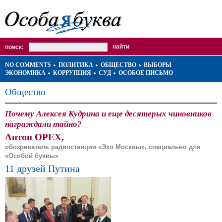
поиск:
NO COMMENTS
ПОЛИТИКА
ОБЩЕСТВО
ВЫБОРЫ
ЭКОНОМИКА
КОРРУПЦИЯ
СУД
ОСОБОЕ ПИСЬМО
Общество
Почему Алексея Кудрина и еще десятерых чиновников
награждали тайно?
Антон ОРЕХ,
обозреватель радиостанции «Эхо Москвы», специально для
«Особой буквы»
11 друзей Путина