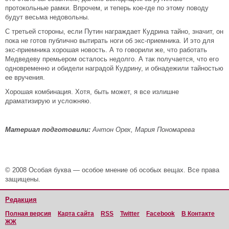
протокольные рамки. Впрочем, и теперь кое-где по этому поводу
будут весьма недовольны.
С третьей стороны, если Путин награждает Кудрина тайно, значит, он
пока не готов публично вытирать ноги об экс-приемника. И это для
экс-приемника хорошая новость. А то говорили же, что работать
Медведеву премьером осталось недолго. А так получается, что его
одновременно и обидели наградой Кудрину, и обнадежили тайностью
ее вручения.
Хорошая комбинация. Хотя, быть может, я все излишне
драматизирую и усложняю.
Материал подготовили:
Антон Орех, Мария Пономарева
© 2008 Особая буква — особое мнение об особых вещах. Все права
защищены.
Редакция
Полная версия
Карта сайта
RSS
Twitter
Facebook
В Контакте
ЖЖ