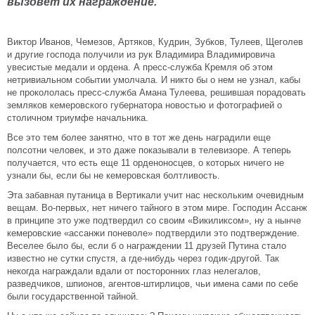
вызовет их награждение.
Виктор Иванов, Чемезов, Артяков, Кудрин, Зубков, Тулеев, Щеголев
и другие господа получили из рук Владимира Владимировича
увесистые медали и ордена. А пресс-служба Кремля об этом
нетривиальном событии умолчала. И никто бы о нем не узнал, кабы
не прокололась пресс-служба Амана Тулеева, решившая порадовать
земляков кемеровского губернатора новостью и фотографией о
столичном триумфе начальника.
Все это тем более занятно, что в тот же день наградили еще
полсотни человек, и это даже показывали в телевизоре. А теперь
получается, что есть еще 11 орденоносцев, о которых ничего не
узнали бы, если бы не кемеровская болтливость.
Эта забавная путаница в Вертикали учит нас нескольким очевидным
вещам. Во-первых, нет ничего тайного в этом мире. Господин Ассанж
в принципе это уже подтвердил со своим «Викиликсом», ну а нынче
кемеровские «ассанжи поневоле» подтвердили это подтверждение.
Веселее было бы, если б о награждении 11 друзей Путина стало
известно не сутки спустя, а где-нибудь через годик-другой. Так
некогда награждали вдали от посторонних глаз нелегалов,
разведчиков, шпионов, агентов-штирлицов, чьи имена сами по себе
были государственной тайной.