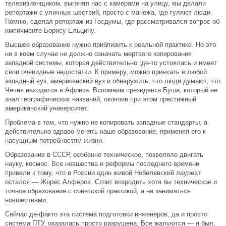
телевизионщиком, выгонял нас с камерами на улицу, мы делали
репортажи с уличных шествий, просто с манежа, где гуляют люди.
Помню, сделал репортаж из Госдумы, где рассматривался вопрос об
импичменте Борису Ельцину.
Высшее образование нужно приблизить к реальной практике. Но это
ни в коем случае не должно означать мертвого копирования
западной системы, которая действительно где-то устоялась и имеет
свои очевидные недостатки. К примеру, можно приехать в любой
западный вуз, американский вуз и обнаружить, что люди думают, что
Чечня находится в Африке. Вспомним президента Буша, который не
знал географических названий, окончив при этом престижный
американский университет.
Проблема в том, что нужно не копировать западные стандарты, а
действительно здраво менять наше образование, применяя его к
насущным потребностям жизни.
Образование в СССР, особенно техническое, позволяло двигать
науку, космос. Все новшества и реформы последнего времени
привели к тому, что в России один живой Нобелевский лауреат
остался — Жорес Алферов. Стоит возродить хотя бы техническое и
точное образование с советской практикой, а не заниматься
новшествами.
Сейчас де-факто эта система подготовки инженеров, да и просто
система ПТУ, оказалась просто разрушена. Все жалуются — я был,