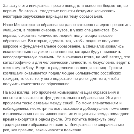
Зачастую эти инициативы просто повод для освоения бюджетов, во-
первых. Во-вторых, следствие попытки бездумно копировать
некоторые зарубежные вариации на тему образования.
Наше Министерство образования давно заточено на идею превратить
учащихся, в первую очередь вузов, в узких специалистов. Во-
первых, сократить количество людей, получающих высшее
образование. Во-вторых, сделать так, чтобы люди не получали
широкое и фундаментальное образование, а специализировались
исключительно на узком направлении, которые будут приносить
непосредственную прибыль. Но в конечном итоге, на мой взгляд, это
катастрофично и для человеческой личности, и, безусловно, ведет к
жесткому отбору. Ведет к разделению на овец и козлищ. Притом
козлищами оказывается подавляющее большинство российских
граждан, то есть те, у кого недостаточно денег для того, чтобы
получить качественное образование.
На мой взгляд, это проблема коммерциализации образования и
попытки отказаться от фундаментального образования. Эти две
проблемы тесно связаны между собой. По моим впечатлениям и
наблюдениям, несмотря на все ласковые и добродушные пожелания
и высказывания наших чиновников, их инициативы всегда последнее
время находятся в одном русле. Это попытка повернуть реку
традиционного образования вспять. Инициативы по сворачиванию
рек, как правило, заканчиваются плачевно.