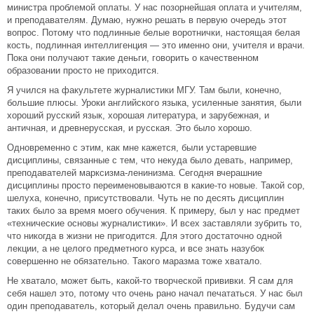
министра проблемой оплаты. У нас позорнейшая оплата и учителям,
и преподавателям. Думаю, нужно решать в первую очередь этот
вопрос. Потому что подлинные белые воротнички, настоящая белая
кость, подлинная интеллигенция — это именно они, учителя и врачи.
Пока они получают такие деньги, говорить о качественном
образовании просто не приходится.
Я учился на факультете журналистики МГУ. Там были, конечно,
большие плюсы. Уроки английского языка, усиленные занятия, были
хороший русский язык, хорошая литература, и зарубежная, и
античная, и древнерусская, и русская. Это было хорошо.
Одновременно с этим, как мне кажется, были устаревшие
дисциплины, связанные с тем, что некуда было девать, например,
преподавателей марксизма-ленинизма. Сегодня вчерашние
дисциплины просто переименовываются в какие-то новые. Такой сор,
шелуха, конечно, присутствовали. Чуть не по десять дисциплин
таких было за время моего обучения. К примеру, был у нас предмет
«технические основы журналистики». И всех заставляли зубрить то,
что никогда в жизни не пригодится. Для этого достаточно одной
лекции, а не целого предметного курса, и все знать назубок
совершенно не обязательно. Такого маразма тоже хватало.
Не хватало, может быть, какой-то творческой прививки. Я сам для
себя нашел это, потому что очень рано начал печататься. У нас был
один преподаватель, который делал очень правильно. Будучи сам