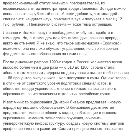
профессиональный статус ученых и преподавателей, их
независимость от администраторов вроде Ливанова. Вот где можно
использовать зарубежный опыт. А если добавить, что молодой
специалист, кандидат наук, приходит в вуз и получает в месяц 12
тыс. рублей… Пенсионная система — тоже тема острейшая.
Ливанов и Волков пишут о необходимости обучать «работе в
команде». Но, в «команде» или без «команды», законов природы
никто не отменял! Я не знаю, что такое бизнес-школа «Сколково»,
возможно, они неплохо обучают управлению, но с точки зрения
фундаментального образования за ними ноль.
После рыночных реформ 1990-х годов в России количество вузов
выросло более чем в два раза — с 510 до 1100, страна стала
абсолютным мировым лидером по доступности высшего образования
— 88 процентов выпускников школ поступают в вузы. Однако теперь,
в отличие от советского уровня подготовки специалистов, в
обществе твердо укрепилось мнение о низком качестве такого
образования, за исключением отдельных российских вузов.
И вот министр образования Дмитрий Ливанов предлагает «новую
парадигму высшего образования». В ближайшее десятилетие
предлагается массово обновить кадры, работающие в высшем
образовании, изменить технологии обучения, обновить
университетскую инфраструктуру, создать новую систему центров
профессионального развития. Самым принципиальным называется