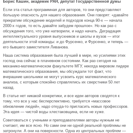
Борис Кашин, академик РАН, депутат Государственной думы
Если эта статья программная для авторов, то они представляют
большую опасность для нашего образования. Они говорят: «давайте
прекратим обсуждение моделей и подходов конца 90-х — начала
2000-х годов, то есть давайте забудем прошлое». Но как раз с
обсуждения того, что уже натворили, и надо начать. Деградация
интеллектуального уровня выпускников и школы и вузов — итог
деятельности этой команды: и до Фурсенко, и Фурсенко, и теперь —
его бывшего заместителя Ливанова.
Наша система образования была лучшей в мире, но усилиями этих
господ она сейчас в плачевном состоянии. Как раз сегодня на
механико-математическом факультете МГУ, некогда мировом лидере
математического образования, мы обсуждали тот факт, что
вчерашние школьники не могут усвоить курс математического
анализа, с которым спокойно справлялись их сверстники 50 лет
назад.
В статье нет никакой конкретики, и все идеи авторов сводятся к
тому, что все у нас бесперспективно, требуется «массовое
обновление людей», надо откуда-то пригласить новых профессоров.
Эта идея — чистой воды хлестаковщина, если не хуже.
Советоваться с учеными и преподавателями авторы нужным не
считают, им все ясно. Но сами они ни одной реальной проблемы не
затронули. А они на поверхности. Одна из центральных проблем —