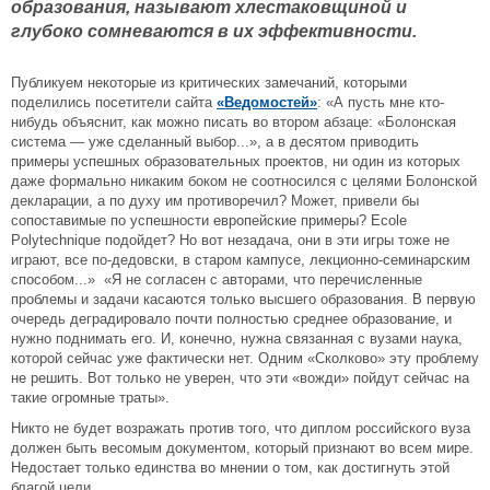
образования, называют хлестаковщиной и
глубоко сомневаются в их эффективности.
Публикуем некоторые из критических замечаний, которыми
поделились посетители сайта
«Ведомостей»
: «А пусть мне кто-
нибудь объяснит, как можно писать во втором абзаце: «Болонская
система — уже сделанный выбор...», а в десятом приводить
примеры успешных образовательных проектов, ни один из которых
даже формально никаким боком не соотносился с целями Болонской
декларации, а по духу им противоречил? Может, привели бы
сопоставимые по успешности европейские примеры? Ecole
Polytechnique подойдет? Но вот незадача, они в эти игры тоже не
играют, все по-дедовски, в старом кампусе, лекционно-семинарским
способом...» «Я не согласен с авторами, что перечисленные
проблемы и задачи касаются только высшего образования. В первую
очередь деградировало почти полностью среднее образование, и
нужно поднимать его. И, конечно, нужна связанная с вузами наука,
которой сейчас уже фактически нет. Одним «Сколково» эту проблему
не решить. Вот только не уверен, что эти «вожди» пойдут сейчас на
такие огромные траты».
Никто не будет возражать против того, что диплом российского вуза
должен быть весомым документом, который признают во всем мире.
Недостает только единства во мнении о том, как достигнуть этой
благой цели.