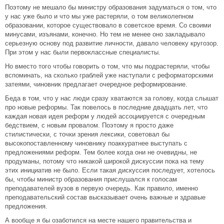
Поэтому не мешало бы министру образования задуматься о том, что
у нас уже было и что мы уже растеряли, о том великолепном
образовании, которое существовало в советское время. Со своими
минусами, изъянами, конечно. Но тем не менее оно закладывало
серьезную основу под развитие личности, давало человеку кругозор.
При этом у нас были первоклассные специалисты.
Но вместо того чтобы говорить о том, что мы подрастеряли, чтобы
вспоминать, на сколько граблей уже наступали с реформаторскими
затеями, чиновник предлагает очередное реформирование.
Беда в том, что у нас люди сразу хватаются за голову, когда слышат
про новые реформы. Так повелось в последние двадцать лет, что
каждая новая идея реформ у людей ассоциируется с очередным
бедствием, с новым провалом. Поэтому я просто даже
стилистически, с точки зрения лексики, советовал бы
высокопоставленному чиновнику поаккуратнее выступать с
предложениями реформ. Тем более когда они не очевидны, не
продуманы, потому что никакой широкой дискуссии пока на тему
этих инициатив не было. Если такая дискуссия последует, хотелось
бы, чтобы министр образования прислушался к голосам
преподавателей вузов в первую очередь. Как правило, именно
преподавательский состав высказывает очень важные и здравые
предложения.
А вообще я бы озаботился на месте нашего правительства и