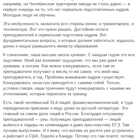
например, на Челябинском тракторном заводе не столь давно — в
первую очередь на то, что нет нормально подготовленных кадров.
Молодые люди не обучены.
Эта необученность захватила все стороны жизни, и гуманитарную, и
техническую. Вот что нужно решать. Достойная оплата
преподавателей и нормальная подготовка кадров. Вот
фундаментальные вопросы, о которых должен заботиться, вздыхать,
денно и нощно размышлять министр образования.
К сожалению, наша высшая школа хромает. С каждым годом это все
ощутимее. Иной раз возникает ощущение, что мы уже даже не
хромаем, а ползем. Как можно конкурировать, если там их
преподаватели получают в месяц то же самое, что иной наш
преподаватель в год. Проблема вымывания кадров существует.
Конкурировать зачастую приходится с самими собой. Только,
условно говоря, наши троечники будут конкурировать с нашими же
отличниками, которые переехали за границу.
Есть такой челябинский 31-й лицей, физико-математический, я туда
периодически приезжаю и веду уроки по русской литературе. Это
главный на самом деле лицей в России. Благодаря энтузиазму
преподавателей — увы, полунищих преподавателей — лицей
выбился в лидеры по олимпиадам и даже пресловутому ЕГЭ. Там
лучшие выпускники. И я вижу, что восемь из десяти уже устроились
и работают в США, Европе и Канаде. Потому что там платят, потому