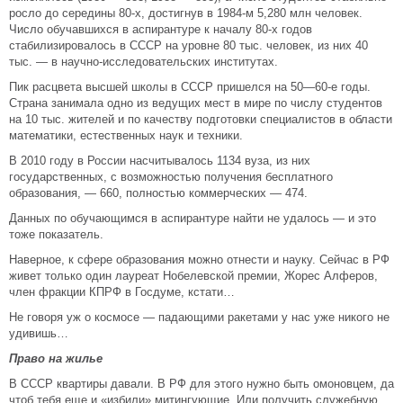
росло до середины 80-х, достигнув в 1984-м 5,280 млн человек.
Число обучавшихся в аспирантуре к началу 80-х годов
стабилизировалось в СССР на уровне 80 тыс. человек, из них 40
тыс. — в научно-исследовательских институтах.
Пик расцвета высшей школы в СССР пришелся на 50—60-е годы.
Страна занимала одно из ведущих мест в мире по числу студентов
на 10 тыс. жителей и по качеству подготовки специалистов в области
математики, естественных наук и техники.
В 2010 году в России насчитывалось 1134 вуза, из них
государственных, с возможностью получения бесплатного
образования, — 660, полностью коммерческих — 474.
Данных по обучающимся в аспирантуре найти не удалось — и это
тоже показатель.
Наверное, к сфере образования можно отнести и науку. Сейчас в РФ
живет только один лауреат Нобелевской премии, Жорес Алферов,
член фракции КПРФ в Госдуме, кстати…
Не говоря уж о космосе — падающими ракетами у нас уже никого не
удивишь…
Право на жилье
В СССР квартиры давали. В РФ для этого нужно быть омоновцем, да
чтоб тебя еще и «избили» митингующие. Или получить служебную