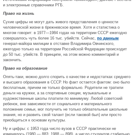
и электронные справочники РГБ.
Право на жизнь
Сухие цифры не могут дать живого представления о ценности
человеческой жизни в брежневское время. Хотя и статистика о
многом говорит: в 1977—1984 годах на территории СССР ежегодно
совершалось чуть более 16 тыс. убийств. Сейчас,
по данным
генерал-майора милиции в отставке Владимира Овчинского,
ежегодно только на территории Российской Федерации происходит
до 50 тыс. убийств. В принципе, на этом можно комментарий и
закончить.
Право на образование
Опять-таки, можно долго спорить о качестве и недостатках среднего
и высшего образования в СССР. Но факт остается фактом: оно было
бесплатным, причем не только формально. Родители не тратили
деньги на кружки, а за спортивные секции, музыкальные и
художественные школы платили по минимуму. Любой советский
ребенок, вне зависимости от социального и материального
положение семьи, мог получить не только обязательные школьные
знания, но и развить свой талант (если таковой был) или просто
приобщиться к основам культуры.
Ну и цифры: с 1953 года число вузов в СССР практически не
изменялось (1980 — 883; 1988 — 898), а число студентов стабильно