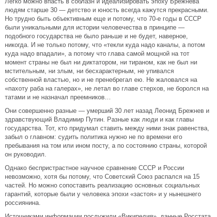
Легко можно впасть в соблазн и идеализировать эпоху Брежнева
людям старше 30 — детство и юность всегда кажутся прекрасными.
Но трудно быть объективным еще и потому, что 70-е годы в СССР
были уникальными для истории человечества в принципе —
подобного государства не было раньше и не будет, наверное,
никогда. И не только потому, что «текли куда надо каналы, а потом
куда надо впадали», а потому что глава самой мощной на тот
момент страны не был ни диктатором, ни тираном, как не был ни
мстительным, ни злым, ни бесхарактерным, не упивался
собственной властью, но и не пренебрегал ею. Не жаловался на
«пахоту раба на галерах», не летал во главе стерхов, не боролся на
татами и не назначал преемников…
Они совершенно разные — умерший 30 лет назад Леонид Брежнев и
здравствующий Владимир Путин. Разные как люди и как главы
государства. Тот, кто придумал ставить между ними знак равенства,
забыл о главном: судить политика нужно не по времени его
пребывания на том или ином посту, а по состоянию страны, которой
он руководил.
Однако беспристрастное научное сравнение СССР и России
невозможно, хотя бы потому, что Советский Союз распался на 15
частей. Но можно сопоставить реализацию основных социальных
гарантий, которые были у человека эпохи «застоя» и у нынешнего
россиянина.
Источниками информации послужили «Википедия», данные Росстата