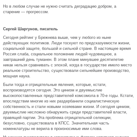
Но в любом случае не нужно считать деградацию добром, а
старение — прогрессом.
Сергей Шаргунов, писатель
Сегодня рейтинг у Брежнева выше, чем у любого из ныне
действующих политиков. Люди тоскуют по предсказуемости жизни,
социальной защите, большой и сильной стране. В настоящее время
Россия слаба, социальное положение людей чудовищное, а
завтрашний день туманен. В этом плане минувшее десятилетие
никак нельзя сравнивать с эпохой, когда в государстве имело место
реальное строительство, существовали сильнейшее производство,
мощная наука.
Были тогда и отрицательные явления, которые, кстати,
воспроизводятся сегодня. Это цинизм и двуемыслие
высокопоставленных представителей комсомола в 70-е годы. Кстати,
впоследствии многие из них раздербанили социалистическую
собственность и стали новыми хозяевами жизни. И сегодня цинизм,
двуемыслие несложно обнаружить среди представителей власти,
правящей партии. Эта проблема отрицательной селекции,
безусловно, существовала в КПСС. Значительная часть
номенклатуры не верила в произносимые ими слова.