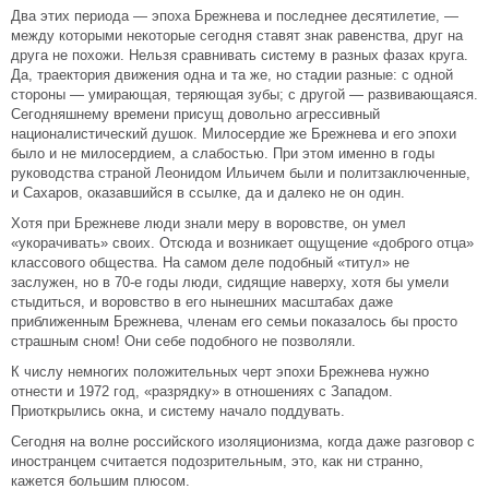
Два этих периода — эпоха Брежнева и последнее десятилетие, —
между которыми некоторые сегодня ставят знак равенства, друг на
друга не похожи. Нельзя сравнивать систему в разных фазах круга.
Да, траектория движения одна и та же, но стадии разные: с одной
стороны — умирающая, теряющая зубы; с другой — развивающаяся.
Сегодняшнему времени присущ довольно агрессивный
националистический душок. Милосердие же Брежнева и его эпохи
было и не милосердием, а слабостью. При этом именно в годы
руководства страной Леонидом Ильичем были и политзаключенные,
и Сахаров, оказавшийся в ссылке, да и далеко не он один.
Хотя при Брежневе люди знали меру в воровстве, он умел
«укорачивать» своих. Отсюда и возникает ощущение «доброго отца»
классового общества. На самом деле подобный «титул» не
заслужен, но в 70-е годы люди, сидящие наверху, хотя бы умели
стыдиться, и воровство в его нынешних масштабах даже
приближенным Брежнева, членам его семьи показалось бы просто
страшным сном! Они себе подобного не позволяли.
К числу немногих положительных черт эпохи Брежнева нужно
отнести и 1972 год, «разрядку» в отношениях с Западом.
Приоткрылись окна, и систему начало поддувать.
Сегодня на волне российского изоляционизма, когда даже разговор с
иностранцем считается подозрительным, это, как ни странно,
кажется большим плюсом.