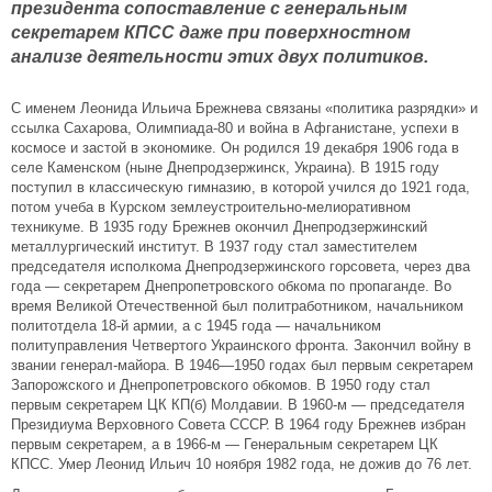
президента сопоставление с генеральным
секретарем КПСС даже при поверхностном
анализе деятельности этих двух политиков.
С именем Леонида Ильича Брежнева связаны «политика разрядки» и
ссылка Сахарова, Олимпиада-80 и война в Афганистане, успехи в
космосе и застой в экономике. Он родился 19 декабря 1906 года в
селе Каменском (ныне Днепродзержинск, Украина). В 1915 году
поступил в классическую гимназию, в которой учился до 1921 года,
потом учеба в Курском землеустроительно-мелиоративном
техникуме. В 1935 году Брежнев окончил Днепродзержинский
металлургический институт. В 1937 году стал заместителем
председателя исполкома Днепродзержинского горсовета, через два
года — секретарем Днепропетровского обкома по пропаганде. Во
время Великой Отечественной был политработником, начальником
политотдела 18-й армии, а с 1945 года — начальником
политуправления Четвертого Украинского фронта. Закончил войну в
звании генерал-майора. В 1946—1950 годах был первым секретарем
Запорожского и Днепропетровского обкомов. В 1950 году стал
первым секретарем ЦК КП(б) Молдавии. В 1960-м — председателя
Президиума Верховного Совета СССР. В 1964 году Брежнев избран
первым секретарем, а в 1966-м — Генеральным секретарем ЦК
КПСС. Умер Леонид Ильич 10 ноября 1982 года, не дожив до 76 лет.