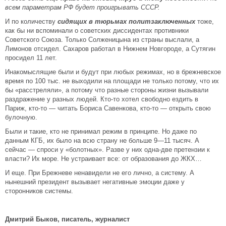
всем параметрам РФ будет проигрывать СССР.
И по количеству
сидящих в тюрьмах политзаключенных
тоже,
как бы ни вспоминали о советских диссидентах противники
Советского Союза. Только Солженицына из страны выслали, а
Лимонов отсидел. Сахаров работал в Нижнем Новгороде, а Сутягин
просидел 11 лет.
Инакомыслящие были и будут при любых режимах, но в брежневское
время по 100 тыс. не выходили на площади не только потому, что их
бы «расстреляли», а потому что разные стороны жизни вызывали
раздражение у разных людей. Кто-то хотел свободно ездить в
Париж, кто-то — читать Бориса Савенкова, кто-то — открыть свою
булочную.
Были и такие, кто не принимал режим в принципе. Но даже по
данным КГБ, их было на всю страну не больше 9—11 тысяч. А
сейчас — спроси у «болотных». Разве у них одна-две претензии к
власти? Их море. Не устраивает все: от образования до ЖКХ…
И еще. При Брежневе ненавидели не его лично, а систему. А
нынешний президент вызывает негативные эмоции даже у
сторонников системы.
Дмитрий Быков, писатель, журналист