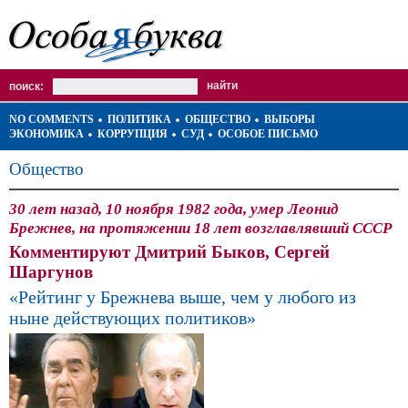
поиск:
NO COMMENTS
ПОЛИТИКА
ОБЩЕСТВО
ВЫБОРЫ
ЭКОНОМИКА
КОРРУПЦИЯ
СУД
ОСОБОЕ ПИСЬМО
Общество
30 лет назад, 10 ноября 1982 года, умер Леонид
Брежнев, на протяжении 18 лет возглавлявший СССР
Комментируют Дмитрий Быков, Сергей
Шаргунов
«Рейтинг у Брежнева выше, чем у любого из
ныне действующих политиков»