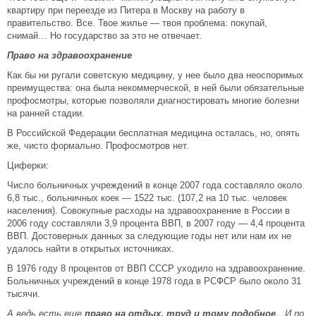
квартиру при переезде из Питера в Москву на работу в
правительство. Все. Твое жилье — твоя проблема: покупай,
снимай… Но государство за это не отвечает.
Право на здравоохранение
Как бы ни ругали советскую медицину, у нее было два неоспоримых
преимущества: она была некоммерческой, в ней были обязательные
профосмотры, которые позволяли диагностировать многие болезни
на ранней стадии.
В Российской Федерации бесплатная медицина осталась, но, опять
же, чисто формально. Профосмотров нет.
Циферки:
Число больничных учреждений в конце 2007 года составляло около
6,8 тыс., больничных коек — 1522 тыс. (107,2 на 10 тыс. человек
населения). Совокупные расходы на здравоохранение в России в
2006 году составляли 3,9 процента ВВП, в 2007 году — 4,4 процента
ВВП. Достоверных данных за следующие годы нет или нам их не
удалось найти в открытых источниках.
В 1976 году 8 процентов от ВВП СССР уходило на здравоохранение.
Больничных учреждений в конце 1978 года в РСФСР было около 31
тысячи.
А ведь есть еще
право на отдых, труд и тому подобное
…
И по