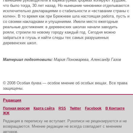
Нынешние руководители в карикатурных формах копируют худшее,
что было тогда, 30 лет назад. Но нынешние чиновники отделываются
исключительно декларациями о стабильности и «вставании страны с
колен». В то время как при Брежневе шла настоящая работа, пусть и
со своими накладками и упущениями. Имели место ежегодные
реальные достижения: в деревенских школах начали заводить
рояли, строили по новому городу каждый год. Сегодня можно
забраться в глушь и найти следы тех самых разрушенных
деревенских школ.
Материал подготовили:
Мария Пономарева, Александр Газов
© 2008 Особая буква — особое мнение об особых вещах. Все права
защищены.
Редакция
Полная версия
Карта сайта
RSS
Twitter
Facebook
В Контакте
ЖЖ
Редакция в переписку не вступает. Рукописи не рецензируются и не
возвращаются. Мнение редакции не всегда совпадает с мнением
авторов.