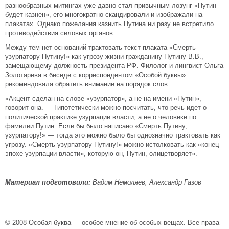
разнообразных митингах уже давно стал привычным лозунг «Путин
будет казнен», его многократно скандировали и изображали на
плакатах. Однако пожелания казнить Путина ни разу не встретило
противодействия силовых органов.
Между тем нет оснований трактовать текст плаката «Смерть
узурпатору Путину!» как угрозу жизни гражданину Путину В.В.,
замещающему должность президента РФ. Филолог и лингвист Ольга
Золотарева в беседе с корреспондентом «Особой буквы»
рекомендовала обратить внимание на порядок слов.
«Акцент сделан на слове «узурпатор», а не на имени «Путин», —
говорит она. — Гипотетически можно посчитать, что речь идет о
политической практике узурпации власти, а не о человеке по
фамилии Путин. Если бы было написано «Смерть Путину,
узурпатору!» — тогда это можно было бы однозначно трактовать как
угрозу. «Смерть узурпатору Путину!» можно истолковать как «конец
эпохе узурпации власти», которую он, Путин, олицетворяет».
Материал подготовили:
Вадим Немоляев, Александр Газов
© 2008 Особая буква — особое мнение об особых вещах. Все права