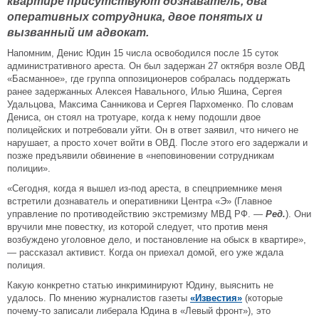
квартире присутствуют дознаватель, два
оперативных сотрудника, двое понятых и
вызванный им адвокат.
Напомним, Денис Юдин 15 числа освободился после 15 суток
административного ареста. Он был задержан 27 октября возле ОВД
«Басманное», где группа оппозиционеров собралась поддержать
ранее задержанных Алексея Навального, Илью Яшина, Сергея
Удальцова, Максима Санникова и Сергея Пархоменко. По словам
Дениса, он стоял на тротуаре, когда к нему подошли двое
полицейских и потребовали уйти. Он в ответ заявил, что ничего не
нарушает, а просто хочет войти в ОВД. После этого его задержали и
позже предъявили обвинение в «неповиновении сотрудникам
полиции».
«Сегодня, когда я вышел из-под ареста, в спецприемнике меня
встретили дознаватель и оперативники Центра «Э» (Главное
управление по противодействию экстремизму МВД РФ. —
Ред.
). Они
вручили мне повестку, из которой следует, что против меня
возбуждено уголовное дело, и постановление на обыск в квартире»,
— рассказал активист. Когда он приехал домой, его уже ждала
полиция.
Какую конкретно статью инкриминируют Юдину, выяснить не
удалось. По мнению журналистов газеты
«Известия»
(которые
почему-то записали либерала Юдина в «Левый фронт»), это