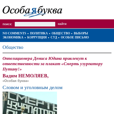
поиск:
NO COMMENTS
ПОЛИТИКА
ОБЩЕСТВО
ВЫБОРЫ
ЭКОНОМИКА
КОРРУПЦИЯ
СУД
ОСОБОЕ ПИСЬМО
Общество
Оппозиционера Дениса Юдина привлекут к
ответственности за плакат «Смерть узурпатору
Путину!»
Вадим НЕМОЛЯЕВ,
«Особая буква»
Словом и уголовным делом