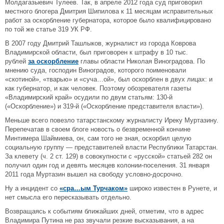
Молдагазыевич Тулеев. Так, в апреле 2012 года суд приговорил
местного блогера Дмитрия Шипилова к 11 месяцам исправительных
работ за оскорбление губернатора, которое было квалифицировано
по той же статье 319 УК РФ.
В 2007 году Дмитрий Ташлыков, журналист из города Коврова
Владимирской области, был приговорен к штрафу в 10 тыс.
рублей
за оскорбление
главы области Николая Виноградова. По
мнению суда, господин Виноградов, которого поименовали
«скотиной», «тварью» и «суча…ой», был оскорблен в двух лицах: и
как губернатор, и как человек. Поэтому обозревателя газеты
«Владимирский край» осудили по двум статьям: 130-й
(«Оскорбление») и 319-й («Оскорбление представителя власти»).
Меньше всего повезло татарстанскому журналисту Иреку Муртазину.
Перепечатав в своем блоге новость о безвременной кончине
Минтимера Шаймиева, он, сам того не зная, оскорбил целую
социальную группу — представителей власти Республики Татарстан.
За клевету (ч. 2 ст. 129) в совокупности с «русской» статьей 282 он
получил один год и девять месяцев колонии-поселения. 31 января
2011 года Муртазин вышел на свободу условно-досрочно.
Ну а инцидент со
«сра…ым Турчаком»
широко известен в Рунете, и
нет смысла его пересказывать отдельно.
Возвращаясь к событиям ближайших дней, отметим, что в адрес
Владимира Путина не раз звучали резкие высказывания, а на