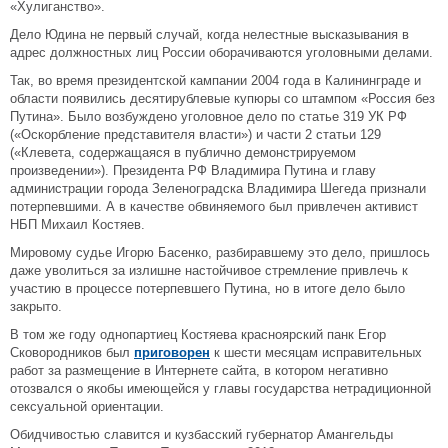
«Хулиганство».
Дело Юдина не первый случай, когда нелестные высказывания в
адрес должностных лиц России оборачиваются уголовными делами.
Так, во время президентской кампании 2004 года в Калининграде и
области появились десятирублевые купюры со штампом «Россия без
Путина». Было возбуждено уголовное дело по статье 319 УК РФ
(«Оскорбление представителя власти») и части 2 статьи 129
(«Клевета, содержащаяся в публично демонстрируемом
произведении»). Президента РФ Владимира Путина и главу
администрации города Зеленоградска Владимира Шегеда признали
потерпевшими. А в качестве обвиняемого был привлечен активист
НБП Михаил Костяев.
Мировому судье Игорю Басенко, разбиравшему это дело, пришлось
даже уволиться за излишне настойчивое стремление привлечь к
участию в процессе потерпевшего Путина, но в итоге дело было
закрыто.
В том же году однопартиец Костяева красноярский панк Егор
Сковородников был
приговорен
к шести месяцам исправительных
работ за размещение в Интернете сайта, в котором негативно
отозвался о якобы имеющейся у главы государства нетрадиционной
сексуальной ориентации.
Обидчивостью славится и кузбасский губернатор Амангельды