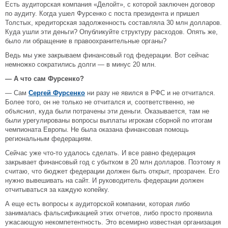
Есть аудиторская компания «Делойт», с которой заключен договор
по аудиту. Когда ушел Фурсенко с поста президента и пришел
Толстых, кредиторская задолженность составляла 30 млн долларов.
Куда ушли эти деньги? Опубликуйте структуру расходов. Опять же,
было ли обращение в правоохранительные органы?
Ведь мы уже закрываем финансовый год федерации. Вот сейчас
немножко сократились долги — в минус 20 млн.
— А что сам Фурсенко?
— Сам
Сергей Фурсенко
ни разу не явился в РФС и не отчитался.
Более того, он не только не отчитался и, соответственно, не
объяснил, куда были потрачены эти деньги. Оказывается, там не
были урегулированы вопросы выплаты игрокам сборной по итогам
чемпионата Европы. Не была оказана финансовая помощь
региональным федерациям.
Сейчас уже что-то удалось сделать. И все равно федерация
закрывает финансовый год с убытком в 20 млн долларов. Поэтому я
считаю, что бюджет федерации должен быть открыт, прозрачен. Его
нужно вывешивать на сайт. И руководитель федерации должен
отчитываться за каждую копейку.
А еще есть вопросы к аудиторской компании, которая либо
занималась фальсификацией этих отчетов, либо просто проявила
ужасающую некомпетентность. Это всемирно известная организация