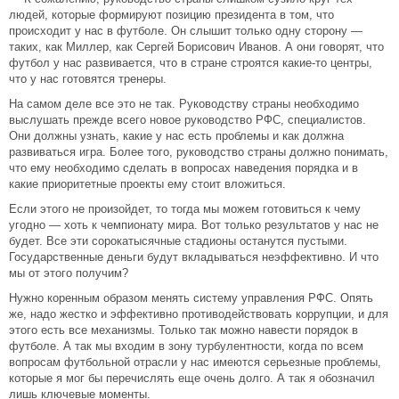
людей, которые формируют позицию президента в том, что
происходит у нас в футболе. Он слышит только одну сторону —
таких, как Миллер, как Сергей Борисович Иванов. А они говорят, что
футбол у нас развивается, что в стране строятся какие-то центры,
что у нас готовятся тренеры.
На самом деле все это не так. Руководству страны необходимо
выслушать прежде всего новое руководство РФС, специалистов.
Они должны узнать, какие у нас есть проблемы и как должна
развиваться игра. Более того, руководство страны должно понимать,
что ему необходимо сделать в вопросах наведения порядка и в
какие приоритетные проекты ему стоит вложиться.
Если этого не произойдет, то тогда мы можем готовиться к чему
угодно — хоть к чемпионату мира. Вот только результатов у нас не
будет. Все эти сорокатысячные стадионы останутся пустыми.
Государственные деньги будут вкладываться неэффективно. И что
мы от этого получим?
Нужно коренным образом менять систему управления РФС. Опять
же, надо жестко и эффективно противодействовать коррупции, и для
этого есть все механизмы. Только так можно навести порядок в
футболе. А так мы входим в зону турбулентности, когда по всем
вопросам футбольной отрасли у нас имеются серьезные проблемы,
которые я мог бы перечислять еще очень долго. А так я обозначил
лишь ключевые моменты.