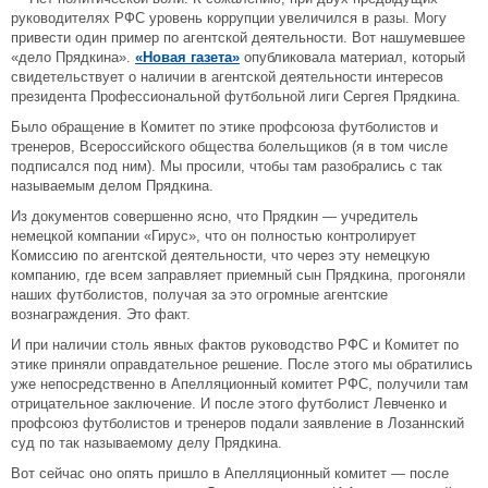
руководителях РФС уровень коррупции увеличился в разы. Могу
привести один пример по агентской деятельности. Вот нашумевшее
«дело Прядкина».
«Новая газета»
опубликовала материал, который
свидетельствует о наличии в агентской деятельности интересов
президента Профессиональной футбольной лиги Сергея Прядкина.
Было обращение в Комитет по этике профсоюза футболистов и
тренеров, Всероссийского общества болельщиков (я в том числе
подписался под ним). Мы просили, чтобы там разобрались с так
называемым делом Прядкина.
Из документов совершенно ясно, что Прядкин — учредитель
немецкой компании «Гирус», что он полностью контролирует
Комиссию по агентской деятельности, что через эту немецкую
компанию, где всем заправляет приемный сын Прядкина, прогоняли
наших футболистов, получая за это огромные агентские
вознаграждения. Это факт.
И при наличии столь явных фактов руководство РФС и Комитет по
этике приняли оправдательное решение. После этого мы обратились
уже непосредственно в Апелляционный комитет РФС, получили там
отрицательное заключение. И после этого футболист Левченко и
профсоюз футболистов и тренеров подали заявление в Лозаннский
суд по так называемому делу Прядкина.
Вот сейчас оно опять пришло в Апелляционный комитет — после