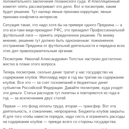
положительного заключения Лозаннского суда. И Апелляционный
комитет опять рассматривает это дело. Вот и посмотрим, каким
будет решение. Тут налицо явные признаки коррупции, явные
признаки конфликта интересов.
Ситуация такая, что надо хотя бы на примере одного Прядкина — а
это все-таки вице-президент РФС, это президент Профессиональной
футбольной лиги — принять определенное решение. По моему
мнению, решение тут должно быть однозначным: пожизненное
отстранение Прядкина от футбольной деятельности и передача всех
этих дел правоохранительным органам.
Посмотрим. Николай Александрович Толстых настроен достаточно
жестко в плане этого вопроса.
Теперь посмотрим, сколько денег тратит у нас государство на
содержание клубов. Миллиард евро в год мы тратим на содержание
клубов. Все это — за счет госкомпаний и бюджетных денег
субъектов Российской Федерации. Давайте посмотрим, куда уходят
эти деньги. Статьи расходов тут понятны и повторяются из года в
год — за исключением двух статей.
Первая — это фонд оплаты труда; вторая — трансфер. Вот эта
деятельность, к сожалению, непрозрачна. Бюджеты клубов закрыты.
И для того чтобы навести порядок, надо сесть и ограничить расходы
на содержание клубов — прежде всего со стороны государства.