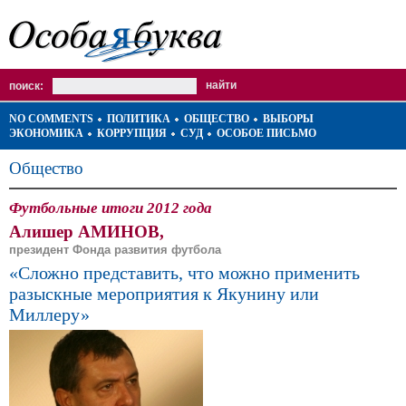
поиск:
NO COMMENTS
ПОЛИТИКА
ОБЩЕСТВО
ВЫБОРЫ
ЭКОНОМИКА
КОРРУПЦИЯ
СУД
ОСОБОЕ ПИСЬМО
Общество
Футбольные итоги 2012 года
Алишер АМИНОВ,
президент Фонда развития футбола
«Сложно представить, что можно применить
разыскные мероприятия к Якунину или
Миллеру»