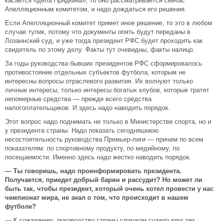
касается «дела Прядкина», то оно рассматривается сейчас
Апелляционным комитетом, и надо дождаться его решения.
Если Апелляционный комитет примет иное решение, то это в любом
случае тупик, потому что документы опять будут переданы в
Лозаннский суд, и уже тогда президент РФС будет проходить как
свидетель по этому делу. Факты тут очевидны, факты налицо.
За годы руководства бывших президентов РФС сформировалось
противостояние отдельных субъектов футбола, которым не
интересны вопросы отраслевого развития. Их волнуют только
личные интересы, только интересы богатых клубов, которые тратят
непомерные средства — прежде всего средства
налогоплательщиков. И здесь надо наводить порядок.
Этот вопрос надо поднимать не только в Министерстве спорта, но и
у президента страны. Надо показать сегодняшнюю
несостоятельность руководства Премьер-лиги — причем по всем
показателям: по спортивному продукту, по медийному, по
посещаемости. Именно здесь надо жестко наводить порядок.
— Ты говоришь, надо проинформировать президента.
Получается, приедет добрый барин и рассудит? Но может ли
быть так, чтобы президент, который очень хотел провести у нас
чемпионат мира, не знал о том, что происходит в нашем
футболе?
— К сожалению, руководство страны слишком сузило круг тех