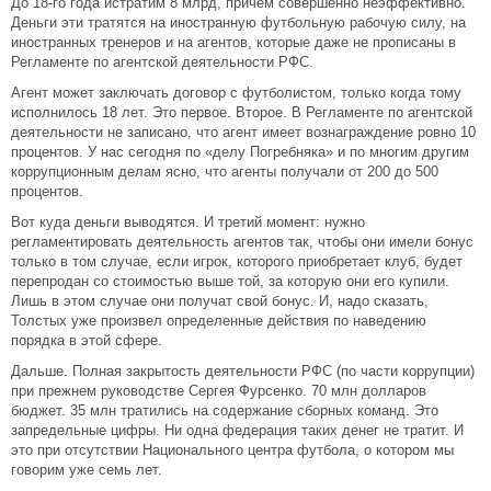
До 18-го года истратим 8 млрд, причем совершенно неэффективно.
Деньги эти тратятся на иностранную футбольную рабочую силу, на
иностранных тренеров и на агентов, которые даже не прописаны в
Регламенте по агентской деятельности РФС.
Агент может заключать договор с футболистом, только когда тому
исполнилось 18 лет. Это первое. Второе. В Регламенте по агентской
деятельности не записано, что агент имеет вознаграждение ровно 10
процентов. У нас сегодня по «делу Погребняка» и по многим другим
коррупционным делам ясно, что агенты получали от 200 до 500
процентов.
Вот куда деньги выводятся. И третий момент: нужно
регламентировать деятельность агентов так, чтобы они имели бонус
только в том случае, если игрок, которого приобретает клуб, будет
перепродан со стоимостью выше той, за которую они его купили.
Лишь в этом случае они получат свой бонус. И, надо сказать,
Толстых уже произвел определенные действия по наведению
порядка в этой сфере.
Дальше. Полная закрытость деятельности РФС (по части коррупции)
при прежнем руководстве Сергея Фурсенко. 70 млн долларов
бюджет. 35 млн тратились на содержание сборных команд. Это
запредельные цифры. Ни одна федерация таких денег не тратит. И
это при отсутствии Национального центра футбола, о котором мы
говорим уже семь лет.