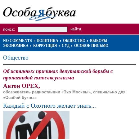
поиск:
NO COMMENTS
ПОЛИТИКА
ОБЩЕСТВО
ВЫБОРЫ
ЭКОНОМИКА
КОРРУПЦИЯ
СУД
ОСОБОЕ ПИСЬМО
Общество
Об истинных причинах депутатской борьбы с
пропагандой гомосексуализма
Антон ОРЕХ,
обозреватель радиостанции «Эхо Москвы», специально для
«Особой буквы»
Каждый с Охотного желает знать...