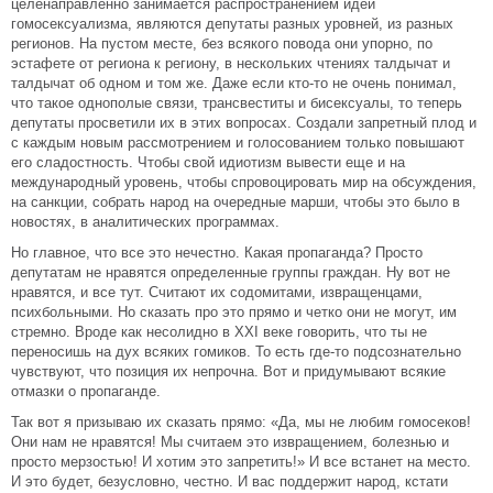
целенаправленно занимается распространением идей
гомосексуализма, являются депутаты разных уровней, из разных
регионов. На пустом месте, без всякого повода они упорно, по
эстафете от региона к региону, в нескольких чтениях талдычат и
талдычат об одном и том же. Даже если кто-то не очень понимал,
что такое однополые связи, трансвеститы и бисексуалы, то теперь
депутаты просветили их в этих вопросах. Создали запретный плод и
с каждым новым рассмотрением и голосованием только повышают
его сладостность. Чтобы свой идиотизм вывести еще и на
международный уровень, чтобы спровоцировать мир на обсуждения,
на санкции, собрать народ на очередные марши, чтобы это было в
новостях, в аналитических программах.
Но главное, что все это нечестно. Какая пропаганда? Просто
депутатам не нравятся определенные группы граждан. Ну вот не
нравятся, и все тут. Считают их содомитами, извращенцами,
психбольными. Но сказать про это прямо и четко они не могут, им
стремно. Вроде как несолидно в XXI веке говорить, что ты не
переносишь на дух всяких гомиков. То есть где-то подсознательно
чувствуют, что позиция их непрочна. Вот и придумывают всякие
отмазки о пропаганде.
Так вот я призываю их сказать прямо: «Да, мы не любим гомосеков!
Они нам не нравятся! Мы считаем это извращением, болезнью и
просто мерзостью! И хотим это запретить!» И все встанет на место.
И это будет, безусловно, честно. И вас поддержит народ, кстати