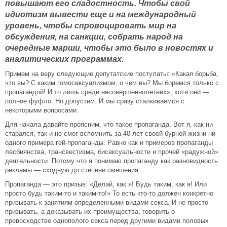
повышают его сладостность. Чтобы свой
идиотизм вывести еще и на международный
уровень, чтобы спровоцировать мир на
обсуждения, на санкции, собрать народ на
очередные марши, чтобы это было в новостях и
аналитических программах.
Примем на веру следующие депутатские постулаты: «Какая борьба,
что вы? С каким гомосексуализмом, о чем вы? Мы боремся только с
пропагандой! И то лишь среди несовершеннолетних», хотя они —
полное фуфло. Но допустим. И мы сразу сталкиваемся с
некоторыми вопросами.
Для начала давайте проясним, что такое пропаганда. Вот я, как ни
старался, так и не смог вспомнить за 40 лет своей бурной жизни ни
одного примера гей-пропаганды. Равно как и примеров пропаганды
лесбиянства, трансвестизма, бисексуальности и прочей «радужной»
деятельности. Потому что я понимаю пропаганду как разновидность
рекламы — сходную до степени смешения.
Пропаганда — это призыв: «Делай, как я! Будь таким, как я! Или
просто будь таким-то и таким-то!» То есть кто-то должен конкретно
призывать к занятиям определенными видами секса. И не просто
призывать, а доказывать их преимущества, говорить о
превосходстве однополого секса перед другими видами половых