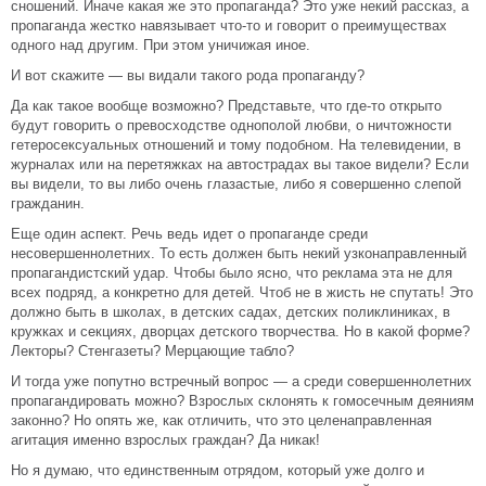
сношений. Иначе какая же это пропаганда? Это уже некий рассказ, а
пропаганда жестко навязывает что-то и говорит о преимуществах
одного над другим. При этом уничижая иное.
И вот скажите — вы видали такого рода пропаганду?
Да как такое вообще возможно? Представьте, что где-то открыто
будут говорить о превосходстве однополой любви, о ничтожности
гетеросексуальных отношений и тому подобном. На телевидении, в
журналах или на перетяжках на автострадах вы такое видели? Если
вы видели, то вы либо очень глазастые, либо я совершенно слепой
гражданин.
Еще один аспект. Речь ведь идет о пропаганде среди
несовершеннолетних. То есть должен быть некий узконаправленный
пропагандистский удар. Чтобы было ясно, что реклама эта не для
всех подряд, а конкретно для детей. Чтоб не в жисть не спутать! Это
должно быть в школах, в детских садах, детских поликлиниках, в
кружках и секциях, дворцах детского творчества. Но в какой форме?
Лекторы? Стенгазеты? Мерцающие табло?
И тогда уже попутно встречный вопрос — а среди совершеннолетних
пропагандировать можно? Взрослых склонять к гомосечным деяниям
законно? Но опять же, как отличить, что это целенаправленная
агитация именно взрослых граждан? Да никак!
Но я думаю, что единственным отрядом, который уже долго и