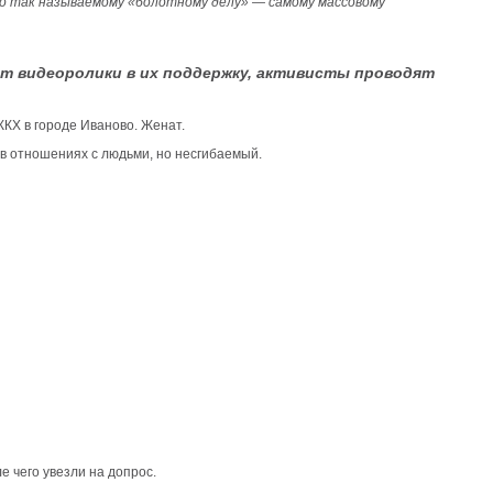
по так называемому «болотному делу» — самому массовому
ют видеоролики в их поддержку, активисты проводят
КХ в городе Иваново. Женат.
 в отношениях с людьми, но несгибаемый.
е чего увезли на допрос.