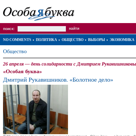
поиск:
NO COMMENTS
ПОЛИТИКА
ОБЩЕСТВО
ВЫБОРЫ
ЭКОНОМИКА
Общество
26 апреля — день солидарности с Дмитрием Рукавишниковы
«Особая буква»
Дмитрий Рукавишников. «Болотное дело»