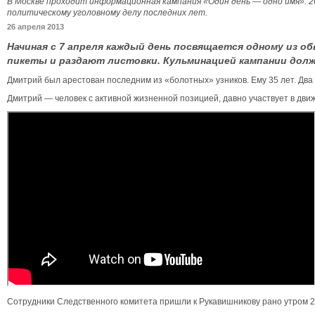
В Москве проходит информационная кампания «Один день — одно имя». 
политическому уголовному делу последних лет.
26 апреля 2013
Начиная с 7 апреля каждый день посвящается одному из 
пикеты и раздают листовки. Кульминацией кампании долж
Дмитрий был арестован последним из «болотных» узников. Ему 35 лет. Два
Дмитрий — человек с активной жизненной позицией, давно участвует в движ
Сотрудники Следственного комитета пришли к Рукавишникову рано утром 2 а