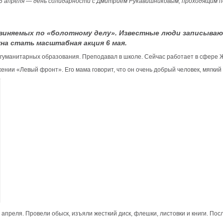
26 апреля — день солидарности с Дмитрием Рукавишниковым, проходящим 
обвиняемых по «болотному делу». Известные люди записыва
на стать масштабная акция 6 мая.
 гуманитарных образования. Преподавал в школе. Сейчас работает в сфере Ж
ении «Левый фронт». Его мама говорит, что он очень добрый человек, мягкий
преля. Провели обыск, изъяли жесткий диск, флешки, листовки и книги. Посл