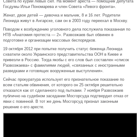
Совета по курии левых сил. На момент ареста — помощник депутата
Госдумы Ильи Пономарева и член Совета «Левого фронта».
Женат, двое детей — девочка и мальчик, 8 и 16 лет. Родители
Леонида живут в Ангарске, сам он в 2003 году переехал в Москву.
Поводом к возбуждению уголовного дела послужила показанная по
НТВ «Анатомия протеста — 2». Развозжаев был обвинен в
подготовке и организации массовых беспорядков.
19 октября 2012 при попытке получить статус беженца Леонида
схватили около Украинского представительства ООН в Киеве и
привезли в Россию. Тогда якобы с его слов был составлен «список
Развозжаева» с фамилиями людей, «связанных с иностранными
разведками и готовящих вооруженные выступления».
Сейчас прокуратура использует его признательное показание по
всем статьям обвинения, от которого он 25 октября решительно
отказался как от сделанного под пытками. 7 ноября Развозжаев
публично на судебном заседании Мосгорсуда подтвердил отказ от
явки с повинной. В тот же день Мосгорсуд признал законным
решение о его аресте.