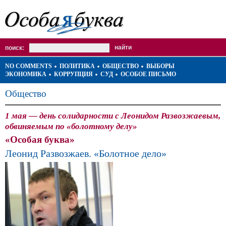
поиск:
NO COMMENTS
ПОЛИТИКА
ОБЩЕСТВО
ВЫБОРЫ
ЭКОНОМИКА
КОРРУПЦИЯ
СУД
ОСОБОЕ ПИСЬМО
Общество
1 мая — день солидарности с Леонидом Развозжаевым,
обвиняемым по «болотному делу»
«Особая буква»
Леонид Развозжаев. «Болотное дело»