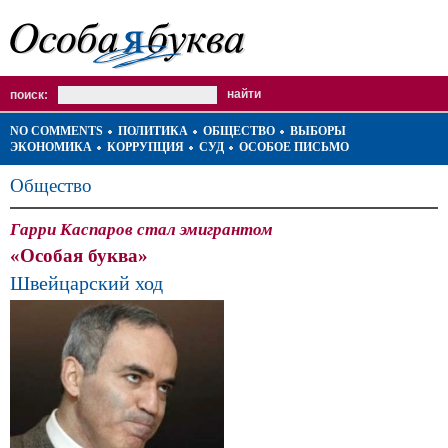
поиск:
NO COMMENTS
ПОЛИТИКА
ОБЩЕСТВО
ВЫБОРЫ
ЭКОНОМИКА
КОРРУПЦИЯ
СУД
ОСОБОЕ ПИСЬМО
Общество
Гарри Каспаров стал эмигрантом
«Особая буква»
Швейцарский ход