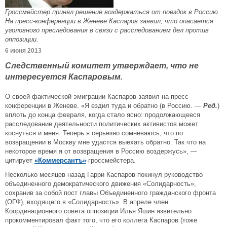
Гроссмейстер принял решение воздержаться от поездок в Россию.
На пресс-конференции в Женеве Каспаров заявил, что опасается
уголовного преследования в связи с расследованием дел против
оппозиции.
6 июня 2013
Следственный комитет утверждает, что не
интересуется Каспаровым.
О своей фактической эмиграции Каспаров заявил на пресс-
конференции в Женеве. «Я ездил туда и обратно (в Россию. —
Ред.
)
вплоть до конца февраля, когда стало ясно: продолжающееся
расследование деятельности политических активистов может
коснуться и меня. Теперь я серьезно сомневаюсь, что по
возвращении в Москву мне удастся выехать обратно. Так что на
некоторое время я от возвращения в Россию воздержусь», —
цитирует
«Коммерсантъ»
гроссмейстера.
Несколько месяцев назад Гарри Каспаров покинул руководство
объединенного демократического движения «Солидарность»,
сохранив за собой пост главы Объединенного гражданского фронта
(ОГФ), входящего в «Солидарность». В апреле член
Координационного совета оппозиции Илья Яшин язвительно
прокомментировал факт того, что его коллега Каспаров (тоже