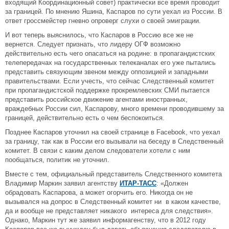
входящий Координационный совет) практически все время проводит
за границей. По мнению Яшина, Каспаров по сути уехал из России. В
ответ гроссмейстер гневно опроверг слухи о своей эмиграции.
И вот теперь выяснилось, что Каспаров в Россию все же не
вернется. Следует признать, что лидеру ОГФ возможно
действительно есть чего опасаться на родине: в пропагандистских
телепередачах на государственных телеканалах его уже пытались
представить связующим звеном между оппозицией и западными
правительствами. Если учесть, что сейчас Следственный комитет
при пропагандистской поддержке прокремлевских СМИ пытается
представить российское движение агентами иностранных,
враждебных России сил, Каспарову, много времени проводившему за
границей, действительно есть о чем беспокоиться.
Позднее Каспаров уточнил на своей странице в Facebook, что уехал
за границу, так как в России его вызывали на беседу в Следственный
комитет. В связи с каким делом следователи хотели с ним
пообщаться, политик не уточнил.
Вместе с тем, официальный представитель Следственного комитета
Владимир Маркин заявил агентству
ИТАР-ТАСС
: «Должен
обрадовать Каспарова, а может огорчить его. Никогда он не
вызывался на допрос в Следственный комитет ни в каком качестве,
да и вообще не представляет никакого интереса для следствия».
Однако, Маркин тут же заявил информагенству, что в 2012 году