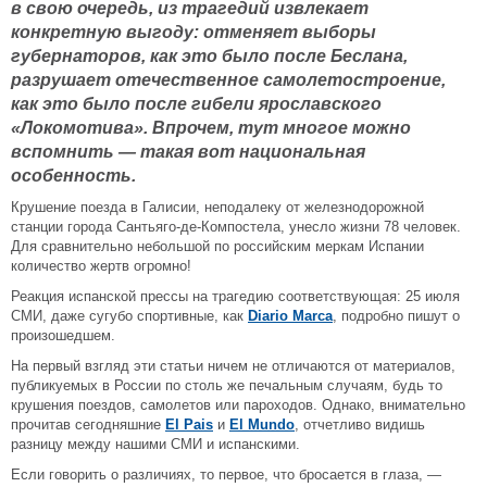
в свою очередь, из трагедий извлекает
конкретную выгоду: отменяет выборы
губернаторов, как это было после Беслана,
разрушает отечественное самолетостроение,
как это было после гибели ярославского
«Локомотива». Впрочем, тут многое можно
вспомнить — такая вот национальная
особенность.
Крушение поезда в Галисии, неподалеку от железнодорожной
станции города Сантьяго-де-Компостела, унесло жизни 78 человек.
Для сравнительно небольшой по российским меркам Испании
количество жертв огромно!
Реакция испанской прессы на трагедию соответствующая: 25 июля
СМИ, даже сугубо спортивные, как
Diario Marca
, подробно пишут о
произошедшем.
На первый взгляд эти статьи ничем не отличаются от материалов,
публикуемых в России по столь же печальным случаям, будь то
крушения поездов, самолетов или пароходов. Однако, внимательно
прочитав сегодняшние
El Pais
и
El Mundo
, отчетливо видишь
разницу между нашими СМИ и испанскими.
Если говорить о различиях, то первое, что бросается в глаза, —