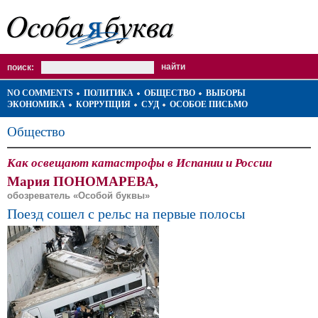
поиск:
NO COMMENTS
ПОЛИТИКА
ОБЩЕСТВО
ВЫБОРЫ
ЭКОНОМИКА
КОРРУПЦИЯ
СУД
ОСОБОЕ ПИСЬМО
Общество
Как освещают катастрофы в Испании и России
Мария ПОНОМАРЕВА,
обозреватель «Особой буквы»
Поезд сошел с рельс на первые полосы