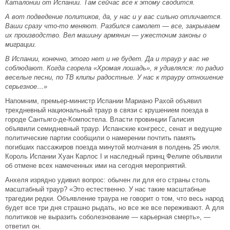
Каталонии от Испании. Там сейчас все к этому сводится.
А вот подведение политиков, да, у нас и у вас сильно отличается.
Ваши сразу что-то меняют. Разбился самолет — все, закрываем
их производство. Вел машину армянин — ужесточим законы о
миграции.
В Испании, конечно, этого нет и не будет. Да и траур у вас не
соблюдают. Когда сгорела «Хромая лошадь», я удивлялся: по радио
веселые песни, по ТВ клипы радостные. У нас к трауру отношение
серьезное…»
Напомним, премьер-министр Испании Мариано Рахой объявил
трехдневный национальный траур в связи с крушением поезда в
городе Сантьяго-де-Компостела. Власти провинции Галисия
объявили семидневный траур. Испанские конгресс, сенат и ведущие
политические партии сообщили о намерении почтить память
погибших пассажиров поезда минутой молчания в полдень 25 июля.
Король Испании Хуан Карлос I и наследный принц Фелипе объявили
об отмене всех намеченных ими на сегодня мероприятий.
Анхеля изрядно удивил вопрос: обычен ли для его страны столь
масштабный траур? «Это естественно. У нас такие масштабные
трагедии редки. Объявление траура не говорит о том, что весь народ
будет все три дня страшно рыдать, но все же все переживают. А для
политиков не выразить соболезнование — карьерная смерть», —
ответил он.