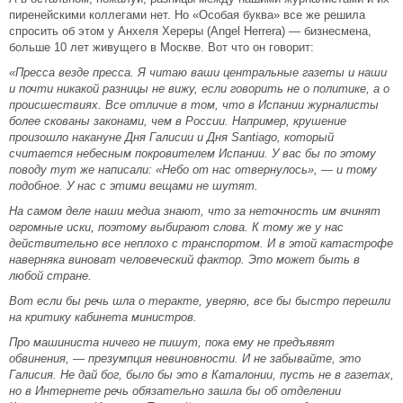
пиренейскими коллегами нет. Но «Особая буква» все же решила
спросить об этом у Анхеля Хереры (Аngel Herrera) — бизнесмена,
больше 10 лет живущего в Москве. Вот что он говорит:
«Пресса везде пресса. Я читаю ваши центральные газеты и наши
и почти никакой разницы не вижу, если говорить не о политике, а о
происшествиях. Все отличие в том, что в Испании журналисты
более скованы законами, чем в России. Например, крушение
произошло накануне Дня Галисии и Дня Santiago, который
считается небесным покровителем Испании. У вас бы по этому
поводу тут же написали: «Небо от нас отвернулось», — и тому
подобное. У нас с этими вещами не шутят.
На самом деле наши медиа знают, что за неточность им вчинят
огромные иски, поэтому выбирают слова. К тому же у нас
действительно все неплохо с транспортом. И в этой катастрофе
наверняка виноват человеческий фактор. Это может быть в
любой стране.
Вот если бы речь шла о теракте, уверяю, все бы быстро перешли
на критику кабинета министров.
Про машиниста ничего не пишут, пока ему не предъявят
обвинения, — презумпция невиновности. И не забывайте, это
Галисия. Не дай бог, было бы это в Каталонии, пусть не в газетах,
но в Интернете речь обязательно зашла бы об отделении