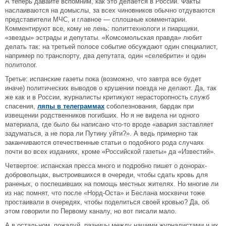
А теперь давайте вспомним, как это делается в России. Факты
наслаиваются на домыслы, за всех чиновников обычно отдуваются
представители МЧС, и главное — сплошные комментарии.
Комментируют все, кому не лень: политтехнологи и пиарщики,
«звезды» эстрады и депутаты. «Комсомольская правда» любит
делать так: на третьей полосе событие обсуждают один специалист,
например по транспорту, два депутата, один «селебрити» и один
политолог.
Третье: испанские газеты пока (возможно, что завтра все будет
иначе) политических выводов о крушении поезда не делают. Да, так
же как и в России, журналисты критикуют нерасторопность служб
спасения,
ляпы в телеграммах
соболезнования, бардак при
извещении родственников погибших. Но я не видела ни одного
материала, где было бы написано что-то вроде «авария заставляет
задуматься, а не пора ли Путину уйти?». А ведь примерно так
заканчиваются отечественные статьи о подобного рода случаях
почти во всех изданиях, кроме «Российской газеты» да «Известий».
Четвертое: испанская пресса много и подробно пишет о донорах-
добровольцах, выстроившихся в очереди, чтобы сдать кровь для
раненых, о поспешивших на помощь местных жителях. Но многие ли
из нас помнят, что после «Норд-Оста» и Беслана москвичи тоже
простаивали в очередях, чтобы поделиться своей кровью? Да, об
этом говорили по Первому каналу, но вот писали мало.
А в остальном, пожалуй, разницы между нашими журналистами и их