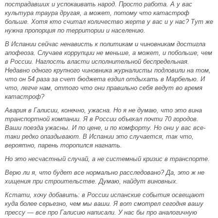
пострадавших и успокаивать народ. Просто работа. А у вас
культура траура другая, а может, потому что катастроф
больше. Хотя кто считал количество жертв у вас и у нас? Тут же
нужна пропорция по территории и населению.
В Испании сейчас ненависть к политикам и чиновникам достигла
апофеоза. Случаев коррупции не меньше, а может, и побольше, чем
в России. Наглость власти исполнительной беспредельная.
Недавно одного крупного чиновника журналисты подловили на том,
что он 54 раза за счет бюджета ездил отдыхать в Марбелью. И
что, легче нам, оттого что они правильно себя ведут во время
катастроф?
Авария в Галисии, конечно, ужасна. Но я не думаю, что это вина
транспортной компании. Я в России объехал почти 70 городов.
Ваши поезда ужасны. И по цене, и по комфорту. Но они у вас все-
таки редко опаздывают. В Испании это случается, так что,
вероятно, парень торопился нагнать.
Но это несчастный случай, а не системный кризис в транспорте.
Верю ли я, что будет все нормально расследовано? Да, это ж не
хищения при строительстве. Думаю, найдут виновных.
Кстати, хочу добавить: в России испанские события освещают
куда более серьезно, чем мы ваши. Я вот смотрел сегодня вашу
прессу — все про Галисию написали. У нас бы про аналогичную