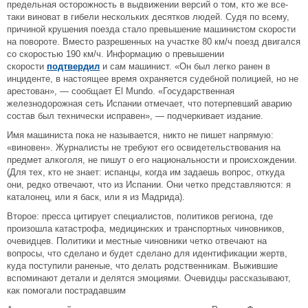
предельная осторожность в выдвижении версий о том, кто же все-
таки виноват в гибели нескольких десятков людей. Судя по всему,
причиной крушения поезда стало превышение машинистом скорости
на повороте. Вместо разрешенных на участке 80 км/ч поезд двигался
со скоростью 190 км/ч. Информацию о превышении
скорости
подтвердил
и сам машинист. «Он был легко ранен в
инциденте, в настоящее время охраняется судебной полицией, но не
арестован», — сообщает El Mundo. «Государственная
железнодорожная сеть Испании отмечает, что потерпевший аварию
состав был технически исправен», — подчеркивает издание.
Имя машиниста пока не называется, никто не пишет напрямую:
«виновен». Журналисты не требуют его освидетельствования на
предмет алкоголя, не пишут о его национальности и происхождении.
(Для тех, кто не знает: испанцы, когда им задаешь вопрос, откуда
они, редко отвечают, что из Испании. Они четко представляются: я
каталонец, или я баск, или я из Мадрида).
Второе: пресса цитирует специалистов, политиков региона, где
произошла катастрофа, медицинских и транспортных чиновников,
очевидцев. Политики и местные чиновники четко отвечают на
вопросы, что сделано и будет сделано для идентификации жертв,
куда поступили раненые, что делать родственникам. Выжившие
вспоминают детали и делятся эмоциями. Очевидцы рассказывают,
как помогали пострадавшим