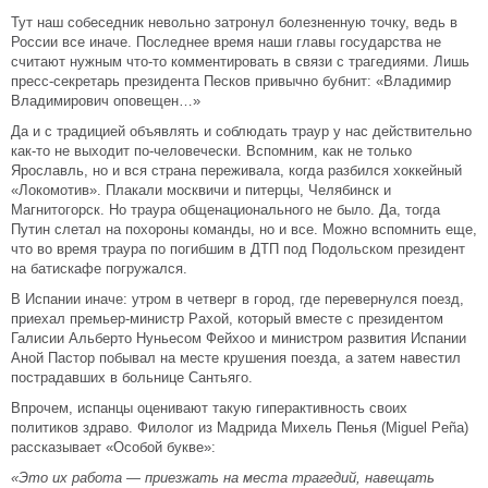
Тут наш собеседник невольно затронул болезненную точку, ведь в
России все иначе. Последнее время наши главы государства не
считают нужным что-то комментировать в связи с трагедиями. Лишь
пресс-секретарь президента Песков привычно бубнит: «Владимир
Владимирович оповещен…»
Да и с традицией объявлять и соблюдать траур у нас действительно
как-то не выходит по-человечески. Вспомним, как не только
Ярославль, но и вся страна переживала, когда разбился хоккейный
«Локомотив». Плакали москвичи и питерцы, Челябинск и
Магнитогорск. Но траура общенационального не было. Да, тогда
Путин слетал на похороны команды, но и все. Можно вспомнить еще,
что во время траура по погибшим в ДТП под Подольском президент
на батискафе погружался.
В Испании иначе: утром в четверг в город, где перевернулся поезд,
приехал премьер-министр Рахой, который вместе с президентом
Галисии Альберто Нуньесом Фейхоо и министром развития Испании
Аной Пастор побывал на месте крушения поезда, а затем навестил
пострадавших в больнице Сантьяго.
Впрочем, испанцы оценивают такую гиперактивность своих
политиков здраво. Филолог из Мадрида Михель Пенья (Miguel Peña)
рассказывает «Особой букве»:
«Это их работа — приезжать на места трагедий, навещать