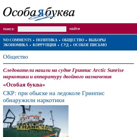
поиск:
NO COMMENTS
ПОЛИТИКА
ОБЩЕСТВО
ВЫБОРЫ
ЭКОНОМИКА
КОРРУПЦИЯ
СУД
ОСОБОЕ ПИСЬМО
Общество
Следователи нашли на судне Гринпис Arctic Sunrise
наркотики и аппаратуру двойного назначения
«Особая буква»
СКР: при обыске на ледоколе Гринпис
обнаружили наркотики