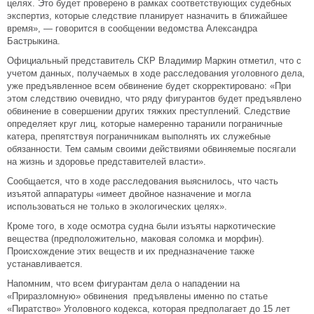
целях. Это будет проверено в рамках соответствующих судебных
экспертиз, которые следствие планирует назначить в ближайшее
время», — говорится в сообщении ведомства Александра
Бастрыкина.
Официальный представитель СКР Владимир Маркин отметил, что с
учетом данных, получаемых в ходе расследования уголовного дела,
уже предъявленное всем обвинение будет скорректировано: «При
этом следствию очевидно, что ряду фигурантов будет предъявлено
обвинение в совершении других тяжких преступлений. Следствие
определяет круг лиц, которые намеренно таранили пограничные
катера, препятствуя пограничникам выполнять их служебные
обязанности. Тем самым своими действиями обвиняемые посягали
на жизнь и здоровье представителей власти».
Сообщается, что в ходе расследования выяснилось, что часть
изъятой аппаратуры «имеет двойное назначение и могла
использоваться не только в экологических целях».
Кроме того, в ходе осмотра судна были изъяты наркотические
вещества (предположительно, маковая соломка и морфин).
Происхождение этих веществ и их предназначение также
устанавливается.
Напомним, что всем фигурантам дела о нападении на
«Приразломную» обвинения предъявлены именно по статье
«Пиратство» Уголовного кодекса, которая предполагает до 15 лет