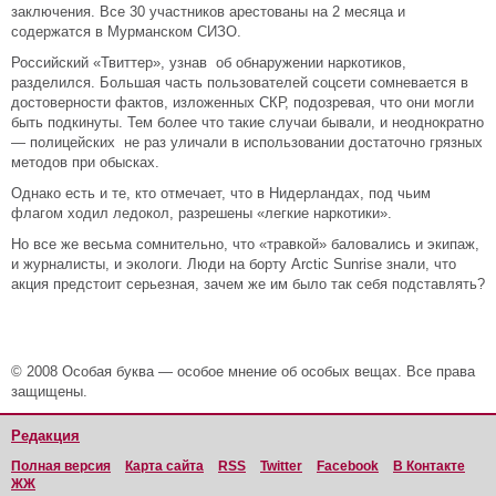
заключения. Все 30 участников арестованы на 2 месяца и
содержатся в Мурманском СИЗО.
Российский «Твиттер», узнав об обнаружении наркотиков,
разделился. Большая часть пользователей соцсети сомневается в
достоверности фактов, изложенных СКР, подозревая, что они могли
быть подкинуты. Тем более что такие случаи бывали, и неоднократно
— полицейских не раз уличали в использовании достаточно грязных
методов при обысках.
Однако есть и те, кто отмечает, что в Нидерландах, под чьим
флагом ходил ледокол, разрешены «легкие наркотики».
Но все же весьма сомнительно, что «травкой» баловались и экипаж,
и журналисты, и экологи. Люди на борту Arctic Sunrise знали, что
акция предстоит серьезная, зачем же им было так себя подставлять?
© 2008 Особая буква — особое мнение об особых вещах. Все права
защищены.
Редакция
Полная версия
Карта сайта
RSS
Twitter
Facebook
В Контакте
ЖЖ