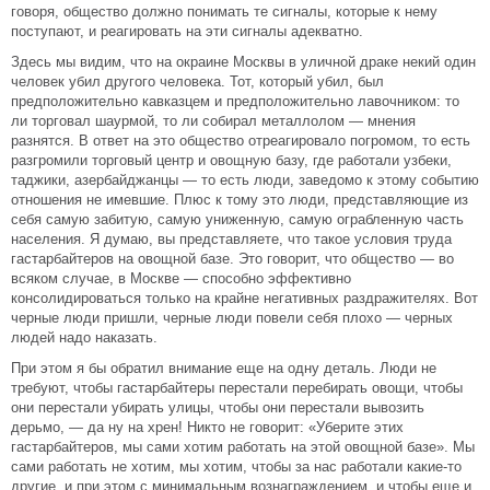
говоря, общество должно понимать те сигналы, которые к нему
поступают, и реагировать на эти сигналы адекватно.
Здесь мы видим, что на окраине Москвы в уличной драке некий один
человек убил другого человека. Тот, который убил, был
предположительно кавказцем и предположительно лавочником: то
ли торговал шаурмой, то ли собирал металлолом — мнения
разнятся. В ответ на это общество отреагировало погромом, то есть
разгромили торговый центр и овощную базу, где работали узбеки,
таджики, азербайджанцы — то есть люди, заведомо к этому событию
отношения не имевшие. Плюс к тому это люди, представляющие из
себя самую забитую, самую униженную, самую ограбленную часть
населения. Я думаю, вы представляете, что такое условия труда
гастарбайтеров на овощной базе. Это говорит, что общество — во
всяком случае, в Москве — способно эффективно
консолидироваться только на крайне негативных раздражителях. Вот
черные люди пришли, черные люди повели себя плохо — черных
людей надо наказать.
При этом я бы обратил внимание еще на одну деталь. Люди не
требуют, чтобы гастарбайтеры перестали перебирать овощи, чтобы
они перестали убирать улицы, чтобы они перестали вывозить
дерьмо, — да ну на хрен! Никто не говорит: «Уберите этих
гастарбайтеров, мы сами хотим работать на этой овощной базе». Мы
сами работать не хотим, мы хотим, чтобы за нас работали какие-то
другие, и при этом с минимальным вознаграждением, и чтобы еще и