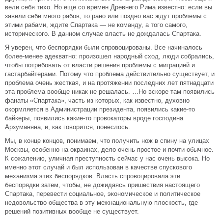
вели себя тихо. Но еще со времен Древнего Рима известно: если вы
завели себе много рабов, то рано или поздно вас ждут проблемы с
этими рабами, ждите Спартака — не команду, а того самого,
исторического. В данном случае власть не дождалась Спартака.
Я уверен, что беспорядки были спровоцированы. Все начиналось
более-менее адекватно: произошел народный сход, люди собрались,
чтобы потребовать от власти решения проблемы с миграцией и
гастарбайтерами. Потому что проблема действительно существует, и
проблема очень жесткая, и на протяжении последних лет пятнадцати
эта проблема вообще никак не решалась. …Но вскоре там появились
фанаты «Спартака», часть из которых, как известно, духовно
окормляется в Администрации президента, появились какие-то
байкеры, появились какие-то провокаторы вроде господина
Арзуманяна, и, как говорится, понеслось.
Мы, в конце концов, понимаем, что получить нож в спину на улицах
Москвы, особенно на окраинах, дело очень простое и почти обычное.
К сожалению, уличная преступность сейчас у нас очень высока. Но
именно этот случай и был использован в качестве спускового
механизма этих беспорядков. Власть спровоцировала эти
беспорядки затем, чтобы, не дожидаясь пришествия настоящего
Спартака, перевести социальное, экономическое и политическое
недовольство общества в эту межнациональную плоскость, где
решений позитивных вообще не существует.