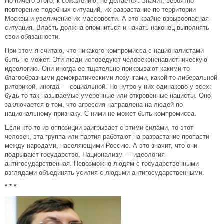
Но ничего этого, к сожалению, не делается. Значит, вероятно
повторение подобных ситуаций, их разрастание по территории
Москвы и увеличение их массовости. А это крайне взрывоопасная
ситуация. Власть должна опомниться и начать наконец выполнять
свои обязанности.
При этом я считаю, что никакого компромисса с националистами
быть не может. Эти люди исповедуют человеконенавистническую
идеологию. Они иногда ее тщательно прикрывают какими-то
благообразными демократическими лозунгами, какой-то либеральной
риторикой, иногда — социальной. Но нутро у них одинаково у всех:
будь то так называемые умеренные или откровенные нацисты. Оно
заключается в том, что агрессия направлена на людей по
национальному признаку. С ними не может быть компромисса.
Если кто-то из оппозиции заигрывает с этими силами, то этот
человек, эта группа или партия работают на разрастание пропасти
между народами, населяющими Россию. А это значит, что они
подрывают государство. Национализм — идеология
антигосударственная. Невозможно людям с государственными
взглядами объединять усилия с людьми антигосударственными.
* * *