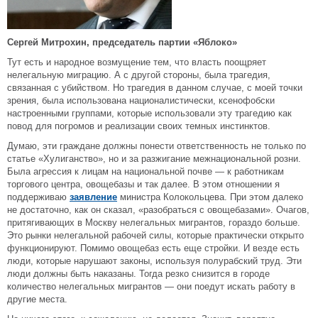
Сергей Митрохин, председатель партии «Яблоко»
Тут есть и народное возмущение тем, что власть поощряет
нелегальную миграцию. А с другой стороны, была трагедия,
связанная с убийством. Но трагедия в данном случае, с моей точки
зрения, была использована националистически, ксенофобски
настроенными группами, которые использовали эту трагедию как
повод для погромов и реализации своих темных инстинктов.
Думаю, эти граждане должны понести ответственность не только по
статье «Хулиганство», но и за разжигание межнациональной розни.
Была агрессия к лицам на национальной почве — к работникам
торгового центра, овощебазы и так далее. В этом отношении я
поддерживаю
заявление
министра Колокольцева. При этом далеко
не достаточно, как он сказал, «разобраться с овощебазами». Очагов,
притягивающих в Москву нелегальных мигрантов, гораздо больше.
Это рынки нелегальной рабочей силы, которые практически открыто
функционируют. Помимо овощебаз есть еще стройки. И везде есть
люди, которые нарушают законы, используя полурабский труд. Эти
люди должны быть наказаны. Тогда резко снизится в городе
количество нелегальных мигрантов — они поедут искать работу в
другие места.