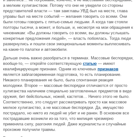
а мелким хулиганством. Потому что они не увидели со стороны
представителей власти — там замглавы УВД был на месте, глава
управы был на месте событий — желания говорить со всеми. Они
были готовы говорить с пятью-семью людьми. А когда там стояли
полторы тысячи, а может, и больше, и, несмотря на мои обращения к
чиновникам: «Вы должны говорить со всеми, вы должны услышать
конкретные предложения людей», — власть побоялась. Тогда люди
развернулись и пошли свои эмоциональные моменты выплескивать
на какие-то палатки и автомобили.
Дальше очень важно разобраться в терминах. Массовые беспорядки,
вообще-то, — откройте соответствующую
статью
— имеют
квалифицирующие признаки. Одним из ключевых
признаков
является заблаговременная подготовка, то есть планирование.
Никакого планирования не было, была спонтанная реакция
молодежи. Второе — массовые беспорядки отличаются от просто
хулиганства наличием специально заготовленных предметов в виде
оружия, бит бейсбольных, ножей, кастетов… Ничего этого не было.
Соответственно, это следует рассматривать просто как массовое
мелкое хулиганство, а не массовые беспорядки. Да, имущество
пострадало, но никто из людей не убит и не ранен. В основном все
пострадавшие возникли из-за того, что милиция чрезмерно
применяла силу, разгоняя людей. Даже журналисты и случайные
прохожие получили травмы.