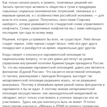
Как только начали резать и громить, позитивных решений нет.
Загнать протестную активность общества в тупик в преддверии
серьезных социально-экономических потрясений, связанных и с
мировым кризисом, и с особенностями российской экономики, — для
власти это очень удачно. Получилось «восстание Спартака
наоборот», которое развивается по стандартной схеме управляемого
конфликта. Схемы управляемых конфликтов мы с вами наблюдали
последние три года по всему миру.
Решения, которое устраивало бы всех, не существует. Либо белые
съедят черных, либо черные съедят белых, либо все друг друга
понадкусают и разойдутся на время, недовольные друг другом.
Когда говорят о консенсусе парламентской оппозиции по
национальному вопросу, то он уже давно достигнут на уровне
управления внутренней политики Администрации президента России.
То, что мы называем парламентской оппозицией, давно уже является
филиалом «Единой России». Что касается несистемной оппозиции,
то тактика, реализуемая с приходом Володина, выглядит так:
непарламентской оппозиции разрешено играть, но не разрешено
выигрывать. Поэтому в ближайшее время резкой смены фигурантов в
парламенте я бы не ждал. А поэтому мнение непарламентской
оппозиции несущественно: они законодательной инициативой не
обладают, могут только участвовать в уличных процессах или не
участвовать. Здесь как раз консенсуса быть не может. Я плохо
представляю консенсус «Яблока» и ДПНИ по вопросу таджикских