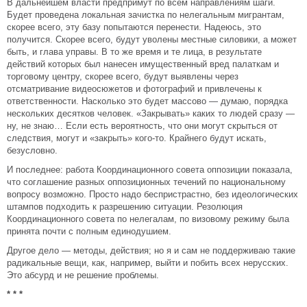
В дальнейшем власти предпримут по всем направлениям шаги.
Будет проведена локальная зачистка по нелегальным мигрантам,
скорее всего, эту базу попытаются перенести. Надеюсь, это
получится. Скорее всего, будут уволены местные силовики, а может
быть, и глава управы. В то же время и те лица, в результате
действий которых был нанесен имущественный вред палаткам и
торговому центру, скорее всего, будут выявлены через
отсматривание видеосюжетов и фотографий и привлечены к
ответственности. Насколько это будет массово — думаю, порядка
нескольких десятков человек. «Закрывать» каких то людей сразу —
ну, не знаю… Если есть вероятность, что они могут скрыться от
следствия, могут и «закрыть» кого-то. Крайнего будут искать,
безусловно.
И последнее: работа Координационного совета оппозиции показала,
что соглашение разных оппозиционных течений по национальному
вопросу возможно. Просто надо беспристрастно, без идеологических
штампов подходить к разрешению ситуации. Резолюция
Координационного совета по нелегалам, по визовому режиму была
принята почти с полным единодушием.
Другое дело — методы, действия; но я и сам не поддерживаю такие
радикальные вещи, как, например, выйти и побить всех нерусских.
Это абсурд и не решение проблемы.
* * *