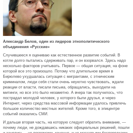
Александр Белов, один из лидеров этнополитического
объединения «Русские»
Случившееся я оцениваю как естественное развитие событий. В
котле долго пытались сдерживать пар, и он взорвался. Здесь надо
несколько факторов учитывать. Первое — общая ситуация, на фоне
которой все это произошло. Потому что длительное время в
Бирюлево ухудшалась ситуация с мигрантами, с этническим
криминалом, люди себя стали очень неуютно чувствовать, ждали
реакции от власти, писали письма, обращались, выходили на
митинги, но все это было незаметно. А вчера так получилось, что
пострадал молодой человек, у которого были друзья, и через
Интернет, через средства массовой информации удалось привлечь
большое количество местных жителей. Кроме того, в эпицентре
событий оказались СМИ.
И дальше вторая часть, на которую следует обратить внимание, —
почему люди, не дождавшись никаких официальных решений, пошли
и занялись… не погромами, конечно, и не массовыми беспорядками,