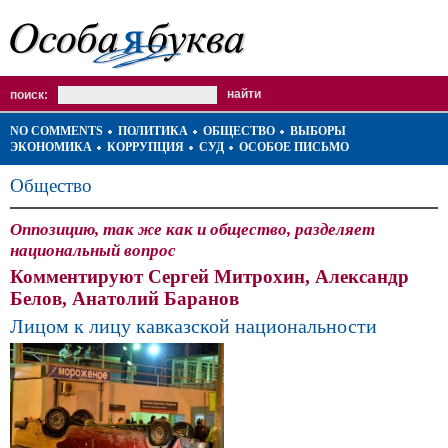
поиск:
NO COMMENTS
ПОЛИТИКА
ОБЩЕСТВО
ВЫБОРЫ
ЭКОНОМИКА
КОРРУПЦИЯ
СУД
ОСОБОЕ ПИСЬМО
Общество
Оппозицию, так же как и общество, разделяет
национальный вопрос
Комментируют Сергей Митрохин, Александр
Белов, Анатолий Баранов
Лицом к лицу кавказской национальности