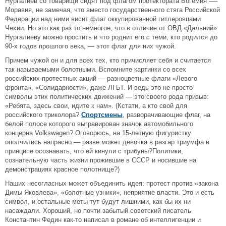
Нургалиев со товарищи сидят под флагом протектората Богемия -—
Моравия, не замечая, что вместо государственного стяга Российской
Федерации над ними висит флаг оккупированной гитлеровцами
Чехии. Но это как раз то немногое, что в отличие от ОВД «Дальний»
Нургалиеву можно простить и что роднит его с теми, кто родился до
90-х годов прошлого века, — этот флаг для них чужой.
Причем чужой он и для всех тех, кто причисляет себя и считается
так называемыми болотными. Вспомните картинки со всех
российских протестных акций — разноцветные флаги «Левого
фронта», «Солидарности», даже ЛГБТ. И ведь это не просто
символы этих политических движений — это своего рода призыв:
«Ребята, здесь свои, идите к нам». (Кстати, а кто свой для
российского триколора?
Спортсмены
, разворачивающие флаг, на
белой полосе которого выгравирован значок автомобильного
концерна Volkswagen? Оговорюсь, на 15-летную фигуристку
ополчились напрасно — разве может девочка в разгар триумфа в
принципе осознавать, что ей кинули с трибуны?Политики,
сознательную часть жизни прожившие в СССР и носившие на
демонстрациях красное полотнище?)
Наших несогласных может объединить идея: протест против «закона
Димы Яковлева», «болотные узники», неприятие власти. Это и есть
символ, и остальные меты тут будут лишними, как бы их ни
насаждали. Хороший, но почти забытый советский писатель
Константин Федин как-то написал в романе об интеллигенции и