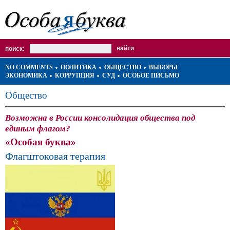
поиск:
NO COMMENTS
ПОЛИТИКА
ОБЩЕСТВО
ВЫБОРЫ
ЭКОНОМИКА
КОРРУПЦИЯ
СУД
ОСОБОЕ ПИСЬМО
Общество
Возможна в России консолидация общества под
единым флагом?
«Особая буква»
Флагштоковая терапия