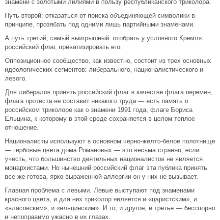
знамени с золотыми лилиями в пользу республиканского триколора.
Путь второй: отказаться от поиска объединяющей символики в
принципе, прозябать под одними лишь партийными знаменами.
А путь третий, самый выигрышный: отобрать у условного Кремля
российский флаг, приватизировать его.
Оппозиционное сообщество, как известно, состоит из трех основных
идеологических сегментов: либерального, националистического и
левого.
Для либералов принять российский флаг в качестве флага перемен,
флага протеста не составит никакого труда — есть память о
российском триколоре как о знамени 1991 года, флаге Бориса
Ельцина, к которому в этой среде сохраняется в целом теплое
отношение.
Националисты используют в основном черно-желто-белое полотнище
— гербовые цвета дома Романовых — это весьма странно, если
учесть, что большинство деятельных националистов не является
монархистами. Но нынешний российский флаг эта публика принять
все же готова, ярко выраженной аллергии он у них не вызывает.
Главная проблема с левыми. Левые выступают под знаменами
красного цвета, и для них триколор является и «царистским», и
«власовским», и «ельцинским». И то, и другое, и третье — бесспорно
и непоправимо ужасно в их глазах.