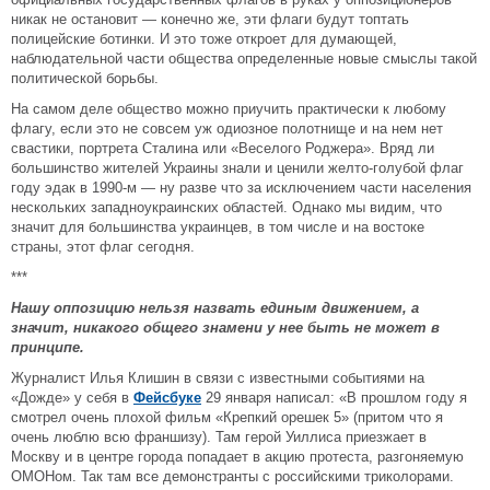
никак не остановит — конечно же, эти флаги будут топтать
полицейские ботинки. И это тоже откроет для думающей,
наблюдательной части общества определенные новые смыслы такой
политической борьбы.
На самом деле общество можно приучить практически к любому
флагу, если это не совсем уж одиозное полотнище и на нем нет
свастики, портрета Сталина или «Веселого Роджера». Вряд ли
большинство жителей Украины знали и ценили желто-голубой флаг
году эдак в 1990-м — ну разве что за исключением части населения
нескольких западноукраинских областей. Однако мы видим, что
значит для большинства украинцев, в том числе и на востоке
страны, этот флаг сегодня.
***
Нашу оппозицию нельзя назвать единым движением, а
значит, никакого общего знамени у нее быть не может в
принципе.
Журналист Илья Клишин в связи с известными событиями на
«Дожде» у себя в
Фейсбуке
29 января написал: «В прошлом году я
смотрел очень плохой фильм «Крепкий орешек 5» (притом что я
очень люблю всю франшизу). Там герой Уиллиса приезжает в
Москву и в центре города попадает в акцию протеста, разгоняемую
ОМОНом. Так там все демонстранты с российскими триколорами.