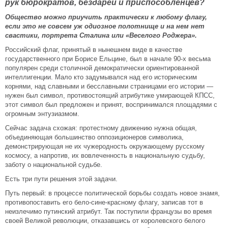
рук бюрократов, бездарей и приспособленцев?
Общество можно приучить практически к любому флагу,
если это не совсем уж одиозное полотнище и на нем нет
свастики, портрета Сталина или «Веселого Роджера».
Российский флаг, принятый в нынешнем виде в качестве
государственного при Борисе Ельцине, был в начале 90-х весьма
популярен среди столичной демократически ориентированной
интеллигенции. Мало кто задумывался над его историческим
корнями, над славными и бесславными страницами его истории —
нужен был символ, противостоящий атрибутике умирающей КПСС,
этот символ был предложен и принят, воспринимался площадями с
огромным энтузиазмом.
Сейчас задача схожая: протестному движению нужна общая,
объединяющая большинство оппозиционеров символика,
демонстрирующая не их чужеродность окружающему русскому
космосу, а напротив, их вовлеченность в национальную судьбу,
заботу о национальной судьбе.
Есть три пути решения этой задачи.
Путь первый: в процессе политической борьбы создать новое знамя,
противопоставить его бело-сине-красному флагу, записав тот в
неизлечимо путинский атрибут. Так поступили французы во время
своей Великой революции, отказавшись от королевского белого