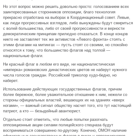
Но этот вопрос можно решить довольно просто: голосованием всех
заинтересованных сторонников оппозиции, благо технология
прекрасно отработана на выборах в Координационный совет. Левые,
как люди прогрессивных взглядов, либо вынуждены будут смириться
с волей большинства, либо от своей прогрессивности и верности
демократическим принципам прилюдно отказаться. В конце концов
никто не заставляет тех же активистов «Левого фронта» стоять с
этими флагами на митингах — пусть стоят со своими, но спокойно
относятся к тому, что большинство флагов над толпой —
национальные флаги.
Ни красный флаг в любом его виде, ни националистическая
«имперка» романовских династических цветов не наберут нужного
числа голосов граждан. Российский триколор худо-бедно, но
наберет.
Использование действующих государственных флагов, причем
более бережное, более уважительное отношение к ним, нежели со
стороны официальных властей, вешающих их на зданиях «вверх
ногами», — важный сигнал обществу насчет того, кто тут настоящий
патриот, а кто — безыдейный авантюрист.
Отдельно стоит отметить, что любые попытки разогнать
оппозиционные акции силами полицейского спецназа будут
восприниматься совершенно по-другому. Конечно, ОМОН наличие
официальных государственных флагов в руках у оппозиционеров