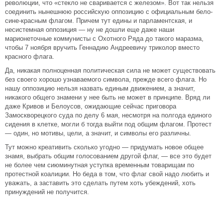
революции, что «стекло не сваривается с железом». Вот так нельзя
соединить нынешнюю российскую оппозицию с официальным бело-
сине-красным флагом. Причем тут едины и парламентская, и
несистемная оппозиция — ну не дошли еще даже наши
марионеточные коммунисты с Охотного Ряда до такого маразма,
чтобы 7 ноября вручить Геннадию Андреевичу триколор вместо
красного флага.
Да, никакая полноценная политическая сила не может существовать
без своего хорошо узнаваемого символа, прежде всего флага. Но
нашу оппозицию нельзя назвать единым движением, а значит,
никакого общего знамени у нее быть не может в принципе. Вряд ли
даже Кривов и Белоусов, ожидающие сейчас приговора
Замоскворецкого суда по делу 6 мая, несмотря на полгода единого
сидения в клетке, могли б тогда выйти под общим флагом. Протест
— один, но мотивы, цели, а значит, и символы его различны.
Тут можно креативить сколько угодно — придумать новое общее
знамя, выбрать общим голосованием другой флаг, — все это будет
не более чем сиюминутная уступка временным товарищам по
протестной коалиции. Но беда в том, что флаг свой надо любить и
уважать, а заставить это сделать путем хоть убеждений, хоть
принуждений не получится.