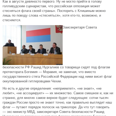
Как в августе девяносто первого. Ну не могло прийти в голову
голливудским сценаристам, что российская оппозиция может
стесняться флага своей страны». Поспорить с Клишиным можно
лишь по поводу слова «стесняться», хотя кто-то, возможно, и
стесняется.
Замсекретаря Совета
безопасности РФ Рашид Нургалиев со товарищи сидят под флагом
протектората Богемия — Моравия, не замечая, что вместо
государственного стяга Российской Федерации над ними висит флаг
оккупированной гитлеровцами Чехии.
Но есть и другие определения: «неприемлет», «не знает», «не
любит», «не ассоциирует» — их множество. Самое смешное и, как ни
странно, для многих самое верное будет следующее: сотни тысяч
граждан России просто не знают точно, как правильно выглядит наш
флаг — путают порядок полосок на триколоре. Да что тут говорить
— экс-министр МВД, замсекретаря Совета безопасности Рашид