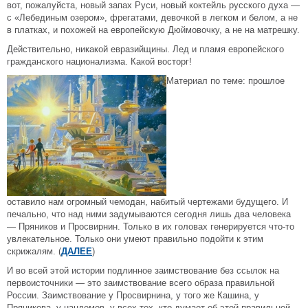
вот, пожалуйста, новый запах Руси, новый коктейль русского духа —
с «Лебединым озером», фрегатами, девочкой в легком и белом, а не
в платках, и похожей на европейскую Дюймовочку, а не на матрешку.
Действительно, никакой евразийщины. Лед и пламя европейского
гражданского национализма. Какой восторг!
Материал по теме: прошлое
оставило нам огромный чемодан, набитый чертежами будущего. И
печально, что над ними задумываются сегодня лишь два человека
— Пряников и Просвирнин. Только в их головах генерируется что-то
увлекательное. Только они умеют правильно подойти к этим
скрижалям. (
ДАЛЕЕ
)
И во всей этой истории подлинное заимствование без ссылок на
первоисточники — это заимствование всего образа правильной
России. Заимствование у Просвирнина, у того же Кашина, у
Пряникова, у нацдемов, у всех тех, кто думает об этой правильной