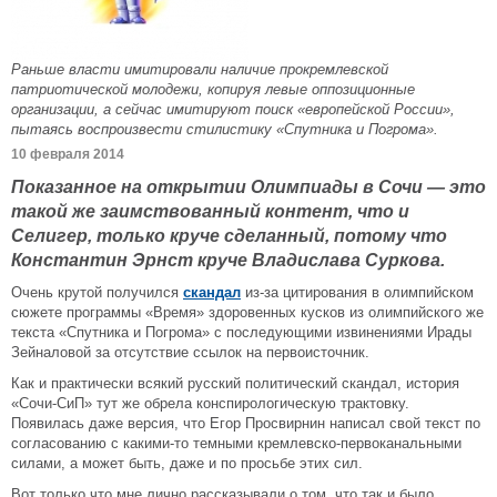
Раньше власти имитировали наличие прокремлевской
патриотической молодежи, копируя левые оппозиционные
организации, а сейчас имитируют поиск «европейской России»,
пытаясь воспроизвести стилистику «Спутника и Погрома».
10 февраля 2014
Показанное на открытии Олимпиады в Сочи — это
такой же заимствованный контент, что и
Селигер, только круче сделанный, потому что
Константин Эрнст круче Владислава Суркова.
Очень крутой получился
скандал
из-за цитирования в олимпийском
сюжете программы «Время» здоровенных кусков из олимпийского же
текста «Спутника и Погрома» с последующими извинениями Ирады
Зейналовой за отсутствие ссылок на первоисточник.
Как и практически всякий русский политический скандал, история
«Сочи-СиП» тут же обрела конспирологическую трактовку.
Появилась даже версия, что Егор Просвирнин написал свой текст по
согласованию с какими-то темными кремлевско-первоканальными
силами, а может быть, даже и по просьбе этих сил.
Вот только что мне лично рассказывали о том, что так и было