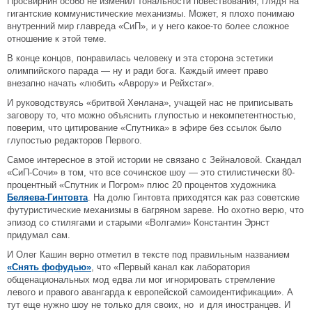
Просвирнин особо не изменил тональности повествования, глядя на
гигантские коммунистические механизмы. Может, я плохо понимаю
внутренний мир главреда «СиП», и у него какое-то более сложное
отношение к этой теме.
В конце концов, понравилась человеку и эта сторона эстетики
олимпийского парада — ну и ради бога. Каждый имеет право
внезапно начать «любить «Аврору» и Рейхстаг».
И руководствуясь «бритвой Хенлана», учащей нас не приписывать
заговору то, что можно объяснить глупостью и некомпетентностью,
поверим, что цитирование «Спутника» в эфире без ссылок было
глупостью редакторов Первого.
Самое интересное в этой истории не связано с Зейналовой. Скандал
«СиП-Сочи» в том, что все сочинское шоу — это стилистически 80-
процентный «Спутник и Погром» плюс 20 процентов художника
Беляева-Гинтовта
. На долю Гинтовта приходятся как раз советские
футуристические механизмы в багряном зареве. Но охотно верю, что
эпизод со стилягами и старыми «Волгами» Константин Эрнст
придумал сам.
И Олег Кашин верно отметил в тексте под правильным названием
«Снять фофудью»
, что «Первый канал как лаборатория
общенациональных мод едва ли мог игнорировать стремление
левого и правого авангарда к европейской самоидентификации». А
тут еще нужно шоу не только для своих, но и для иностранцев. И