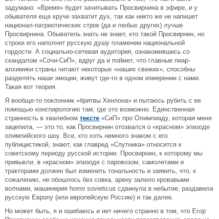
задумано: «Время» будет зачитывать Просвирнина в эфире, и у
обывателя еще круче захватит дух, так как никто же не напишет
национал-патриотических строк (да и любых других) лучше
Просвирнина. Обыватель знать не знает, кто такой Просвирнин, но
строки его наполнят русскую душу пламенем национальной
гордости. А социально-сетевая аудитория, ознакомившись со
скандалом «Сочи-СиП», вдруг да и поймет, что главные пиар-
алхимики страны читают некоторых «наших свежих», способны
разделять наши эмоции, живут где-то в одном измерении с нами.
Такая вот теория.
Я вообще-то поклонник «бритвы Хенлона» и пытаюсь рубить с ее
помощью конспирологию там, где это возможно. Единственная
странность в хвалебном
тексте
«СиП» про Олимпиаду, которая меня
зацепила, — это то, как Просвирнин отозвался о «красном» эпизоде
олимпийского шоу. Все, кто хоть немного знаком с его
публицистикой, знают, как главред «Спутника» относится к
советскому периоду русской истории. Просвирнин, к которому мы
привыкли, в «красном» эпизоде с паровозом, самолетами и
тракторами должен был изменить тональность и заявить, что, к
сожалению, не обошлось без совка, арену залило кровавыми
волнами, машинерия homo sovieticus сдвинула в небытие, раздавила
русскую Европу (или европейскую Россию) и так далее.
Но может быть, я и ошибаюсь и нет ничего странно в том, что Егор