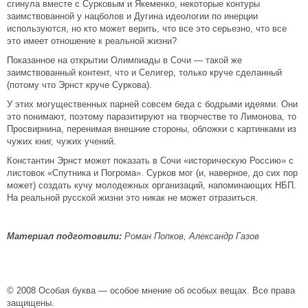
сгинула вместе с Сурковым и Якеменко, некоторые контуры
заимствованной у нацболов и Дугина идеологии по инерции
используются, но кто может верить, что все это серьезно, что все
это имеет отношение к реальной жизни?
Показанное на открытии Олимпиады в Сочи — такой же
заимствованный контент, что и Селигер, только круче сделанный
(потому что Эрнст круче Суркова).
У этих могущественных парней совсем беда с бодрыми идеями. Они
это понимают, поэтому паразитируют на творчестве то Лимонова, то
Просвирнина, перенимая внешние стороны, обложки с картинками из
чужих книг, чужих учений.
Константин Эрнст может показать в Сочи «историческую Россию» с
листовок «Спутника и Погрома». Сурков мог (и, наверное, до сих пор
может) создать кучу молодежных организаций, напоминающих НБП.
На реальной русской жизни это никак не может отразиться.
Материал подготовили:
Роман Попков, Александр Газов
© 2008 Особая буква — особое мнение об особых вещах. Все права
защищены.