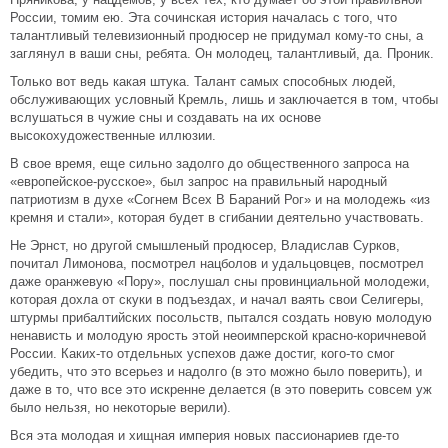
России, томим ею. Эта сочинская история началась с того, что
талантливый телевизионный продюсер не придумал кому-то сны, а
заглянул в ваши сны, ребята. Он молодец, талантливый, да. Проник.
Только вот ведь какая штука. Талант самых способных людей,
обслуживающих условный Кремль, лишь и заключается в том, чтобы
вслушаться в чужие сны и создавать на их основе
высокохудожественные иллюзии.
В свое время, еще сильно задолго до общественного запроса на
«европейское-русское», был запрос на правильный народный
патриотизм в духе «Согнем Всех В Бараний Рог» и на молодежь «из
кремня и стали», которая будет в сгибании деятельно участвовать.
Не Эрнст, но другой смышленый продюсер, Владислав Сурков,
почитал Лимонова, посмотрел нацболов и удальцовцев, посмотрел
даже оранжевую «Пору», послушал сны провинциальной молодежи,
которая дохла от скуки в подъездах, и начал ваять свои Селигеры,
штурмы прибалтийских посольств, пытался создать новую молодую
ненависть и молодую ярость этой неоимперской красно-коричневой
России. Каких-то отдельных успехов даже достиг, кого-то смог
убедить, что это всерьез и надолго (в это можно было поверить), и
даже в то, что все это искренне делается (в это поверить совсем уж
было нельзя, но некоторые верили).
Вся эта молодая и хищная империя новых пассионариев где-то