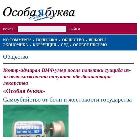
поиск:
NO COMMENTS
ПОЛИТИКА
ОБЩЕСТВО
ВЫБОРЫ
ЭКОНОМИКА
КОРРУПЦИЯ
СУД
ОСОБОЕ ПИСЬМО
Общество
Контр-адмирал ВМФ умер после попытки суицида из-
за невозможности получить обезболивающие
лекарства
«Особая буква»
Самоубийство от боли и жестокости государства