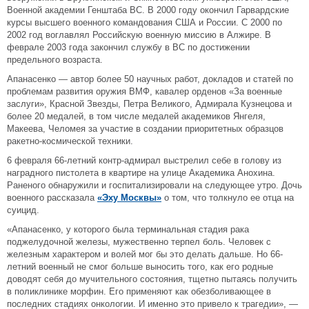
Военной академии Генштаба ВС. В 2000 году окончил Гарвардские
курсы высшего военного командования США и России. С 2000 по
2002 год воглавлял Российскую военную миссию в Алжире. В
феврале 2003 года закончил службу в ВС по достижении
предельного возраста.
Апанасенко — автор более 50 научных работ, докладов и статей по
проблемам развития оружия ВМФ, кавалер орденов «За военные
заслуги», Красной Звезды, Петра Великого, Адмирала Кузнецова и
более 20 медалей, в том числе медалей академиков Янгеля,
Макеева, Челомея за участие в создании приоритетных образцов
ракетно-космической техники.
6 февраля 66-летний контр-адмирал выстрелил себе в голову из
наградного пистолета в квартире на улице Академика Анохина.
Раненого обнаружили и госпитализировали на следующее утро. Дочь
военного рассказала
«Эху Москвы»
о том, что толкнуло ее отца на
суицид.
«Апанасенко, у которого была терминальная стадия рака
поджелудочной железы, мужественно терпел боль. Человек с
железным характером и волей мог бы это делать дальше. Но 66-
летний военный не смог больше выносить того, как его родные
доводят себя до мучительного состояния, тщетно пытаясь получить
в поликлинике морфин. Его применяют как обезболивающее в
последних стадиях онкологии. И именно это привело к трагедии», —