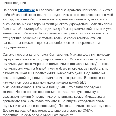
пишет издание.
На своей
страничке
в Facebook Оксана Храмова написала: «Считаю
себя обязанной пояснить, что следствием этого героического, на мой
взгляд, поступка было в первую очередь неоказание адекватного
обезболивания со стороны медицинского учреждения. Болезнь папы
была на той последней стадии, когда без наркотической помощи уже
невозможно обойтись. Бюрократические проволочки затянулись, и
отец принял решение не мучить больше своих близких (так он
написал в записке). Еще раз спасибо всем, кто переживает и
поддерживает».
Однако первоначально текст был другим. Михаил Делягин приводит
первую версию записи дочери военного: «Моя мама попыталась
получить для него морфин в поликлинике (показанный ему). Чтобы
получить ампулы на 5 дней, нужно было много часов пробегать по
разным кабинетам в поликлинике, несколько дней. Под вечер не
хватило одной подписи, и поликлиника закрылась. В совершенно
измученном состоянии моя мама пришла домой БЕЗ
обезболивающего. Папа был возмущен. Это стало последней
каплей. Ночью он все приготовил, оставил четкую записку с
указанием причин («прошу никого не винить, кроме Минздрава и
правительства. Сам готов мучиться, но видеть страдания своих
родных и близких непереносимо»). Поставил число, время, подпись.
Достал наградной пистолет. Дальше вы знаете из СМИ», —
говорилось в сейчас уже убранном варианте.