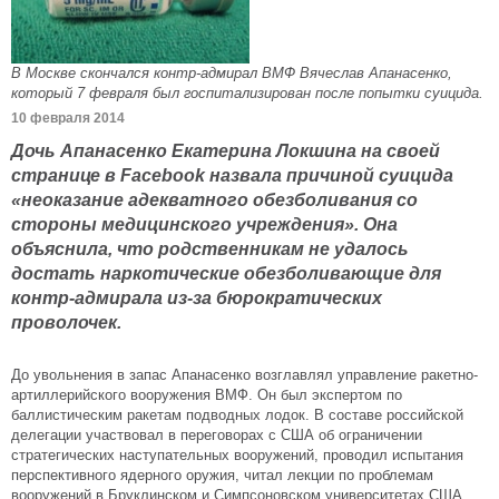
В Москве скончался контр-адмирал ВМФ Вячеслав Апанасенко,
который 7 февраля был госпитализирован после попытки суицида.
10 февраля 2014
Дочь Апанасенко Екатерина Локшина на своей
странице в Facebook назвала причиной суицида
«неоказание адекватного обезболивания со
стороны медицинского учреждения». Она
объяснила, что родственникам не удалось
достать наркотические обезболивающие для
контр-адмирала из-за бюрократических
проволочек.
До увольнения в запас Апанасенко возглавлял управление ракетно-
артиллерийского вооружения ВМФ. Он был экспертом по
баллистическим ракетам подводных лодок. В составе российской
делегации участвовал в переговорах с США об ограничении
стратегических наступательных вооружений, проводил испытания
перспективного ядерного оружия, читал лекции по проблемам
вооружений в Бруклинском и Симпсоновском университетах США,