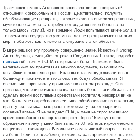
Трагическая смерть Апанасенко вновь заставляет говорить об
отношении к онкобольным в России. Действительно, получить
обезболивающие препараты, которые входят в список запрещенных,
мучительно сложно. Это требует от родственников больных не
только массы усилий, но и времени. Люди испытывают дикие боли, в
то время как государство уже много лет не предпринимает никаких
мер, чтобы хоть как-то изменить ситуацию в этой области.
В мире решают эту проблему совершенно иначе. Известный блогер
Антон Буслов, лечащийся от рака в Соединенных Штатах, подробно
написал
об этом: «В США нетерпимы к боли. Вы можете быть
нелегальным эмигрантом без единого документа, знающим по-
английски только слово pain. Если вы в таком виде завалитесь в
больницу и произнесете это слово, вас будут обезболивать. Я
специально спрашивал у врача именно о таком раскладе. Она
признала, что они не имеют права не снять боль — они обязаны это
сделать всеми доступными средствами госпиталя, невзирая ни на
что. Когда мне потребовалось сильное обезболивание по онкологии,
врач тут же выписал мне рецепт, который тут же отоварили в
соседней аптеке. Я не резидент США, у меня не спросили ничего,
кроме российского паспорта и рецепта. Через 15 минут после
обращения к врачу у меня был запас из 30 таблеток наркотического
вещества — оксикодона. В больнице самый частый вопрос — есть
ли боли. Если что-то заболит, то медсестра в прямом смысле этого