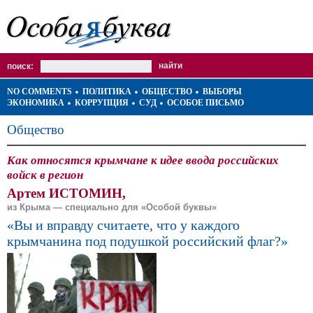
поиск:
NO COMMENTS
ПОЛИТИКА
ОБЩЕСТВО
ВЫБОРЫ
ЭКОНОМИКА
КОРРУПЦИЯ
СУД
ОСОБОЕ ПИСЬМО
Общество
Как относятся крымчане к идее ввода российских
войск в регион
Артем ИСТОМИН,
из Крыма — специально для «Особой буквы»
«Вы и вправду считаете, что у каждого
крымчанина под подушкой российский флаг?»