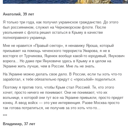
Анатолий, 39 лет
Я только три года, как получил украинское гражданство. До этого
был россиянином, служил на Черноморском флоте. После
увольнения с флота решил остаться в Крыму в качестве
полноправного украинца.
Мне не нравится «Правый сектор», я ненавижу Яроша, который
призывает на помощь чеченского террориста Умарова, я не в
восторге от Турчинова, Яценюк вообще какой-то юродивый, Янукович
ворюга... Но даже при Януковиче здесь в Крыму и в целом на
Украине жить лучше, чем в России. Мне ль не знать.
На Украине можно делать свое дело. В России, если ты хоть что-то
заработал, к тебе обязательно придут с «просьбой» поделиться.
Поэтому я против того, чтобы Крым стал Россией. Те, кто этого
хочет, просто ничего не понимают. Они не понимают, что их
вольнице, к которой они тут все на Украине привыкли, просто придет
конец. А ввод войск — это уже интервенция. Разве Москва просто
так готова потратиться, не получив за это хоть что-то…
***
Владимир, 37 лет