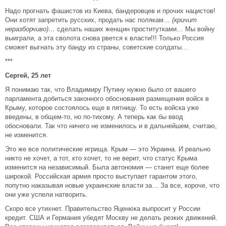
Надо прогнать фашистов из Киева, бандеровцев и прочих нацистов!
Они хотят запретить русских, продать нас полякам…
(кричит
неразборчиво)…
сделать наших женщин проститутками… Мы войну
выиграли, а эта сволота снова рвется к власти!!! Только Россия
сможет выгнать эту банду из страны, советские солдаты…
***
Сергей, 25 лет
Я понимаю так, что Владимиру Путину нужно было от вашего
парламента добиться законного обоснования размещения войск в
Крыму, которое состоялось еще в пятницу. То есть войска уже
введены, в общем-то, но по-тихому. А теперь как бы ввод
обосновали. Так что ничего не изменилось и в дальнейшем, считаю,
не изменится.
Это же все политические игрища. Крым — это Украина. И реально
никто не хочет, а тот, кто хочет, то не верит, что статус Крыма
изменится на независимый. Была автономия — станет еще более
широкой. Российская армия просто выступает гарантом этого,
попутно наказывая новые украинские власти за… За все, короче, что
они уже успели натворить.
Скоро все утихнет. Правительство Яценюка выпросит у России
кредит. США и Германия убедят Москву не делать резких движений.