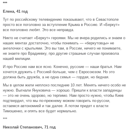
***
Елена, 41 год
Тут по российскому телевидению показывают, что в Севастополе
просто все поголовно за вступление Крыма в Россию. И «Беркут»
все поголовно любят. Это все неправда.
Никто не считает «Беркут» героями. Мы не вчера родились и знаем о
наших ментах достаточно, чтобы понимать — «беркутовцы» не
ангелочки с крыльями. Это вы там, в России, ничего не понимаете,
не знаете про Врадиевку, про другие страшные случаи произвола
нашей милиции.
И про Россию нам все ясно. Конечно, русские — наши братья. Нам
хочется дружить с Россией больше, чем с Евросоюзом. Но это
должна быть дружба, а не одна семья — гордая, но бедная.
Мы в целом жили неплохо последние 10 лет. Менять ничего особо не
нужно. Выгнали Януковича — хорошо. Пришли к власти западенцы
— это не очень здорово, но терпимо. Нам просто нужно, чтобы Киев
подтвердил, что мы по-прежнему можем говорить по-русски,
остаемся автономией и так далее. А потом придет к власти
Тимошенко, и опять все будет нормально.
***
Николай Степанович, 71 год