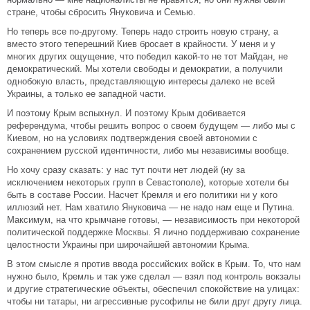
стране, чтобы сбросить Януковича и Семью.
Но теперь все по-другому. Теперь надо строить новую страну, а
вместо этого теперешний Киев бросает в крайности. У меня и у
многих других ощущение, что победил какой-то не тот Майдан, не
демократический. Мы хотели свободы и демократии, а получили
однобокую власть, представляющую интересы далеко не всей
Украины, а только ее западной части.
И поэтому Крым вспыхнул. И поэтому Крым добивается
референдума, чтобы решить вопрос о своем будущем — либо мы с
Киевом, но на условиях подтверждения своей автономии с
сохранением русской идентичности, либо мы независимы вообще.
Но хочу сразу сказать: у нас тут почти нет людей (ну за
исключением некоторых групп в Севастополе), которые хотели бы
быть в составе России. Насчет Кремля и его политики ни у кого
иллюзий нет. Нам хватило Януковича — не надо нам еще и Путина.
Максимум, на что крымчане готовы, — независимость при некоторой
политической поддержке Москвы. Я лично поддерживаю сохранение
целостности Украины при широчайшей автономии Крыма.
В этом смысле я против ввода российских войск в Крым. То, что нам
нужно было, Кремль и так уже сделал — взял под контроль вокзалы
и другие стратегические объекты, обеспечил спокойствие на улицах:
чтобы ни татары, ни агрессивные русофилы не били друг другу лица.