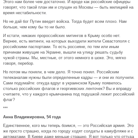
Этого нам более чем достаточно. И вроде как российские офицеры
говорят, что такой план им и спущен из Москвы — быть милицией на
время нестабильности.
Но не дай бог Путин введет войска. Тогда будет всем плохо. Нам
больше, чем кому бы то ни было.
И кстати, никаких пророссийских митингов в Крыму особо нет.
Вернее, есть митинги, на которых выходили жители Севастополя с
российскими паспортами. То есть россияне, по тем или иным
причинам живущие на Украине, вышли на улицу решать судьбу
чужой страны. Мы, местные, от этого немного в шоке. Это, мягко
говоря, перебор.
Но потом мы поняли, в чем дело. Я точно понял. Российским
телеканалам нужны были определенные кадры — и они их получили.
Сами подумайте: откуда вдруг в украинском Крыму появилось
столько российских флагов и георгиевских ленточек? Вы и вправду
считаете, что у каждого крымчанина под подушкой лежит российский
флаг?
***
Анна Владимировна, 54 года
Единственное, кого мы теперь боимся, — это Российская армия. Это
же просто страшно, когда по городу ходят солдаты в камуфляже и с
автоматами. В Киеве даже меньше страшно. Я вот только что оттуда