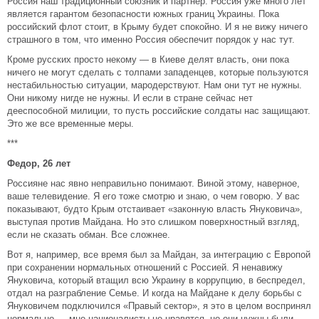
Россия наш традиционный союзник и партнер. Россия уже много лет
является гарантом безопасности южных границ Украины. Пока
российский флот стоит, в Крыму будет спокойно. И я не вижу ничего
страшного в том, что именно Россия обеспечит порядок у нас тут.
Кроме русских просто некому — в Киеве делят власть, они пока
ничего не могут сделать с толпами западенцев, которые пользуются
нестабильностью ситуации, мародерствуют. Нам они тут не нужны.
Они никому нигде не нужны. И если в стране сейчас нет
дееспособной милиции, то пусть российские солдаты нас защищают.
Это же все временные меры.
***
Федор, 26 лет
Россияне нас явно неправильно понимают. Виной этому, наверное,
ваше телевидение. Я его тоже смотрю и знаю, о чем говорю. У вас
показывают, будто Крым отстаивает «законную власть Януковича»,
выступая против Майдана. Но это слишком поверхностный взгляд,
если не сказать обман. Все сложнее.
Вот я, например, все время был за Майдан, за интеграцию с Европой
при сохранении нормальных отношений с Россией. Я ненавижу
Януковича, который втащил всю Украину в коррупцию, в беспредел,
отдал на разграбление Семье. И когда на Майдане к делу борьбы с
Януковичем подключился «Правый сектор», я это в целом воспринял
нормально — мне националисты не нравятся, но они нужны были