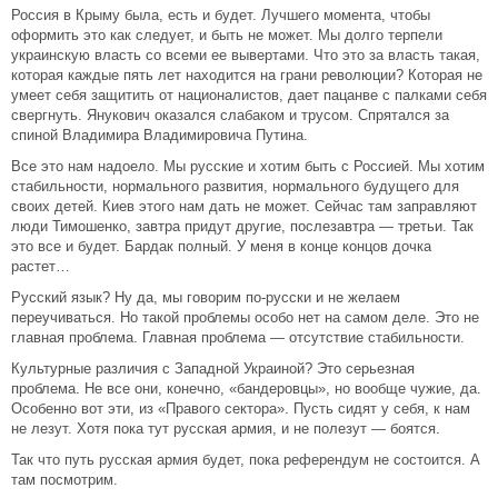
Россия в Крыму была, есть и будет. Лучшего момента, чтобы
оформить это как следует, и быть не может. Мы долго терпели
украинскую власть со всеми ее вывертами. Что это за власть такая,
которая каждые пять лет находится на грани революции? Которая не
умеет себя защитить от националистов, дает пацанве с палками себя
свергнуть. Янукович оказался слабаком и трусом. Спрятался за
спиной Владимира Владимировича Путина.
Все это нам надоело. Мы русские и хотим быть с Россией. Мы хотим
стабильности, нормального развития, нормального будущего для
своих детей. Киев этого нам дать не может. Сейчас там заправляют
люди Тимошенко, завтра придут другие, послезавтра — третьи. Так
это все и будет. Бардак полный. У меня в конце концов дочка
растет…
Русский язык? Ну да, мы говорим по-русски и не желаем
переучиваться. Но такой проблемы особо нет на самом деле. Это не
главная проблема. Главная проблема — отсутствие стабильности.
Культурные различия с Западной Украиной? Это серьезная
проблема. Не все они, конечно, «бандеровцы», но вообще чужие, да.
Особенно вот эти, из «Правого сектора». Пусть сидят у себя, к нам
не лезут. Хотя пока тут русская армия, и не полезут — боятся.
Так что путь русская армия будет, пока референдум не состоится. А
там посмотрим.