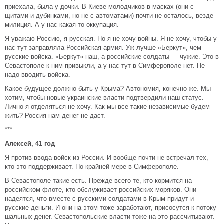
приехала, была у дочки. В Киеве молодчиков в масках (они с
щитами и дубинками, но не с автоматами) почти не осталось, везде
милиция. А у нас какая-то оккупация.
Я уважаю Россию, я русская. Но я не хочу войны. Я не хочу, чтобы у
нас тут заправляла Российская армия. Уж лучше «Беркут», чем
русские войска. «Беркут» наш, а российские солдаты — чужие. Это в
Севастополе к ним привыкли, а у нас тут в Симферополе нет. Не
надо вводить войска.
Какое будущее должно быть у Крыма? Автономия, конечно же. Мы
хотим, чтобы новые украинские власти подтвердили наш статус.
Лично я отделяться не хочу. Как мы все такие независимые будем
жить? Россия нам денег не даст.
***
Алексей, 41 год
Я против ввода войск из России. И вообще почти не встречал тех,
кто это поддерживает. По крайней мере в Симферополе.
В Севастополе такие есть. Прежде всего те, кто кормится на
российском флоте, кто обслуживает российских моряков. Они
надеятся, что вместе с русскими солдатами в Крым придут и
русские деньги. И они на этом тоже заработают, присосутся к потоку
шальных денег. Севастопольские власти тоже на это рассчитывают.