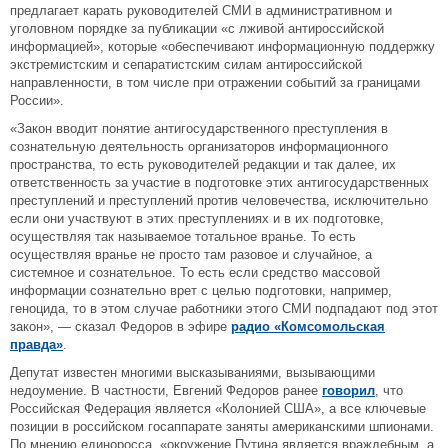
предлагает карать руководителей СМИ в административном и
уголовном порядке за публикации «с лживой антироссийской
информацией», которые «обеспечивают информационную поддержку
экстремистским и сепаратистским силам антироссийской
направленности, в том числе при отражении событий за границами
России».
«Закон вводит понятие антигосударственного преступления в
сознательную деятельность организаторов информационного
пространства, то есть руководителей редакции и так далее, их
ответственность за участие в подготовке этих антигосударственных
преступлений и преступлений против человечества, исключительно
если они участвуют в этих преступлениях и в их подготовке,
осуществляя так называемое тотальное вранье. То есть
осуществляя вранье не просто там разовое и случайное, а
системное и сознательное. То есть если средство массовой
информации сознательно врет с целью подготовки, например,
геноцида, то в этом случае работники этого СМИ подпадают под этот
закон», — сказал Федоров в эфире
радио «Комсомольская
правда»
.
Депутат известен многими высказываниями, вызывающими
недоумение. В частности, Евгений Федоров ранее
говорил
, что
Российская Федерация является «Колонией США», а все ключевые
позиции в российском госаппарате заняты американскими шпионами.
По мнению единоросса, «окружение Путина является враждебным, а