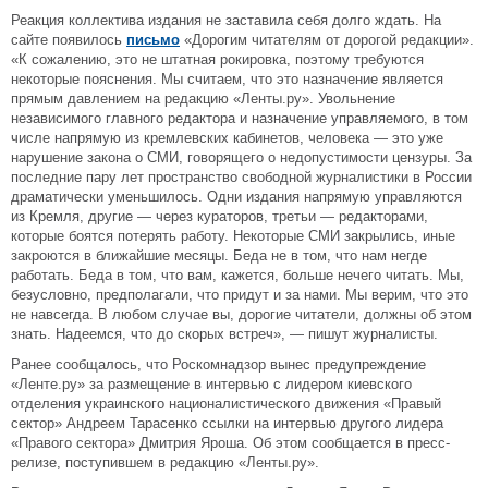
Реакция коллектива издания не заставила себя долго ждать. На
сайте появилось
письмо
«Дорогим читателям от дорогой редакции».
«К сожалению, это не штатная рокировка, поэтому требуются
некоторые пояснения. Мы считаем, что это назначение является
прямым давлением на редакцию «Ленты.ру». Увольнение
независимого главного редактора и назначение управляемого, в том
числе напрямую из кремлевских кабинетов, человека — это уже
нарушение закона о СМИ, говорящего о недопустимости цензуры. За
последние пару лет пространство свободной журналистики в России
драматически уменьшилось. Одни издания напрямую управляются
из Кремля, другие — через кураторов, третьи — редакторами,
которые боятся потерять работу. Некоторые СМИ закрылись, иные
закроются в ближайшие месяцы. Беда не в том, что нам негде
работать. Беда в том, что вам, кажется, больше нечего читать. Мы,
безусловно, предполагали, что придут и за нами. Мы верим, что это
не навсегда. В любом случае вы, дорогие читатели, должны об этом
знать. Надеемся, что до скорых встреч», — пишут журналисты.
Ранее сообщалось, что Роскомнадзор вынес предупреждение
«Ленте.ру» за размещение в интервью с лидером киевского
отделения украинского националистического движения «Правый
сектор» Андреем Тарасенко ссылки на интервью другого лидера
«Правого сектора» Дмитрия Яроша. Об этом сообщается в пресс-
релизе, поступившем в редакцию «Ленты.ру».