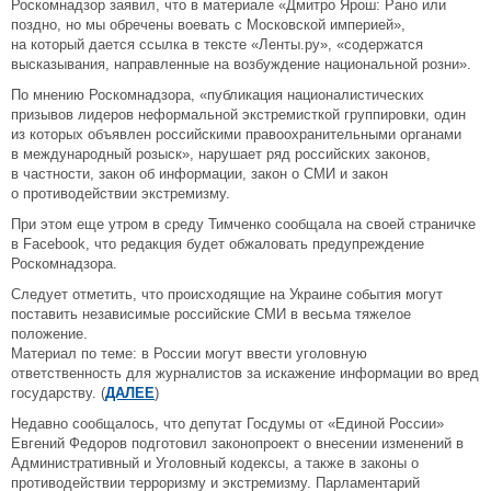
Роскомнадзор заявил, что в материале «Дмитро Ярош: Рано или
поздно, но мы обречены воевать с Московской империей»,
на который дается ссылка в тексте «Ленты.ру», «содержатся
высказывания, направленные на возбуждение национальной розни».
По мнению Роскомнадзора, «публикация националистических
призывов лидеров неформальной экстремисткой группировки, один
из которых объявлен российскими правоохранительными органами
в международный розыск», нарушает ряд российских законов,
в частности, закон об информации, закон о СМИ и закон
о противодействии экстремизму.
При этом еще утром в среду Тимченко сообщала на своей страничке
в Facebook, что редакция будет обжаловать предупреждение
Роскомнадзора.
Следует отметить, что происходящие на Украине события могут
поставить независимые российские СМИ в весьма тяжелое
положение.
Материал по теме: в России могут ввести уголовную
ответственность для журналистов за искажение информации во вред
государству. (
ДАЛЕЕ
)
Недавно сообщалось, что депутат Госдумы от «Единой России»
Евгений Федоров подготовил законопроект о внесении изменений в
Административный и Уголовный кодексы, а также в законы о
противодействии терроризму и экстремизму. Парламентарий