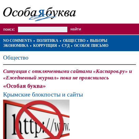
поиск:
NO COMMENTS
ПОЛИТИКА
ОБЩЕСТВО
ВЫБОРЫ
ЭКОНОМИКА
КОРРУПЦИЯ
СУД
ОСОБОЕ ПИСЬМО
Общество
Ситуация с отключенными сайтами «Каспаров.ру» и
«Ежедневный журнал» пока не прояснилась
«Особая буква»
Крымские блокпосты и сайты