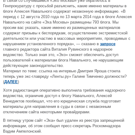
В связи со случившимся «Эхо Москвы» уже обратилось в
Генпрокуратуру с просьбой разъяснить, какие именно материалы в
блоге Алексея Навального содержат незаконную информацию. «В
период с 12 августа 2010 года по 13 марта 2014 года в блоге Алексея
Навального на сайте «Эха Москвы» размещены 793 блога. Мы
просим вас указать, какие именно из размещенных материалов
содержат призывы к беспорядкам, осуществлению экстремистской
деятельности или участию в массовых мероприятиях, проводимых с
нарушением установленного порядка», — сказано в
запросе
главного редактора сайта Виталия Рувинского в надзорное
ведомство. Только зная это, «Эхо» сможет обеспечить доступ
пользователей к материалам блога Навального, не нарушающим
действующее законодательство.
Материал по теме: ссылка на интервью Дмитрия Яроша стоила
теперь уже экс-главреду «Ленты.ру» Галине Тимченко должности?
(
ДАЛЕЕ
)
Хотя радиостанция оперативно выполнила требования надзорного
ведомства, ограничив доступ к блогу Навального, Алексей
Венедиктов пообещал, что его юридическая служба подготовит
материалы для направления в суды в связи с незаконным
отключением сайта некоторыми провайдерами.
В пятницу утром сайт «Эха» был удален из реестра запрещенной
информации, об этом сообщил пресс-секретарь Роскомнадзора
Вадим Ампелонский.