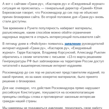
А вот с сайтами «Грани.ру», «Каспаров.ру» и «Ежедневный журнал»
ситуация не прояснилась — генеральный директор «Граней» Юлия
Березовская говорит, что Роскомнадзор до сих пор не объяснил
причин блокировки сайта. Во второй половине дня «Грани.ру» вновь
стали доступны.
Тем временем в Рунете популярность набирают материалы,
разъясняющие, каким способом можно обойти ограничения
надзорных ведомств и открыть интересующий пользователя сайт.
В пятницу днем в «Фейсбуке» появилось
заявление
руководителей
интернет-изданий «Грани.ру», «Каспаров.ру», «Ежедневный
журнал».
Гарри Каспаров, Владимир Корсунский, Александр Рыклин
обратились к своим читателям с письмом:
«13-го марта решением
Генпрокуратуры РФ был заблокирован на территории России доступ
читателей к вышеперечисленным интернет-изданиям.
Роскомнадзор до сих пор не разъяснил представителям изданий, по
какой причине, из-за каких конкретно материалов, было принято
решение о блокировке.
Для нас очевидно, что действия Роскомнадзора прямо нарушают
российскую Конституцию, покушаются на основополагающие
принципы свободы слова и противоречат законным интересам
граждан нашей страны.
Мы намерены не поддаваться давлению, продолжать свою работу,