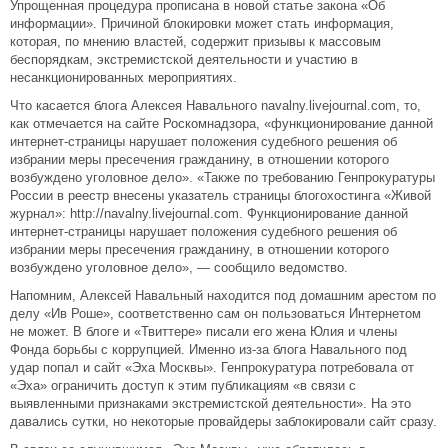
Упрощенная процедура прописана в новой статье закона «Об
информации». Причиной блокировки может стать информация,
которая, по мнению властей, содержит призывы к массовым
беспорядкам, экстремистской деятельности и участию в
несанкционированных мероприятиях.
Что касается блога Алексея Навального navalny.livejournal.com, то,
как отмечается на сайте Роскомнадзора, «функционирование данной
интернет-страницы нарушает положения судебного решения об
избрании меры пресечения гражданину, в отношении которого
возбуждено уголовное дело». «Также по требованию Генпрокуратуры
России в реестр внесены указатель страницы блогохостинга «Живой
журнал»: http://navalny.livejournal.com. Функционирование данной
интернет-страницы нарушает положения судебного решения об
избрании меры пресечения гражданину, в отношении которого
возбуждено уголовное дело», — сообщило ведомство.
Напомним, Алексей Навальный находится под домашним арестом по
делу «Ив Роше», соответственно сам он пользоваться Интернетом
не может. В блоге и «Твиттере» писали его жена Юлия и члены
Фонда борьбы с коррупцией. Именно из-за блога Навального под
удар попал и сайт «Эха Москвы». Генпрокуратура потребовала от
«Эха» ограничить доступ к этим публикациям «в связи с
выявленными признаками экстремистской деятельности». На это
давались сутки, но некоторые провайдеры заблокировали сайт сразу.