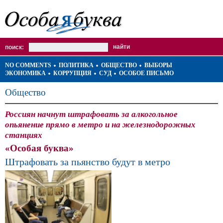
поиск:
NO COMMENTS
ПОЛИТИКА
ОБЩЕСТВО
ВЫБОРЫ
ЭКОНОМИКА
КОРРУПЦИЯ
СУД
ОСОБОЕ ПИСЬМО
Общество
Россиян начнут штрафовать за алкогольное
опьянение прямо в метро и на железнодорожных
станциях
«Особая буква»
Штрафовать за пьянство будут в метро