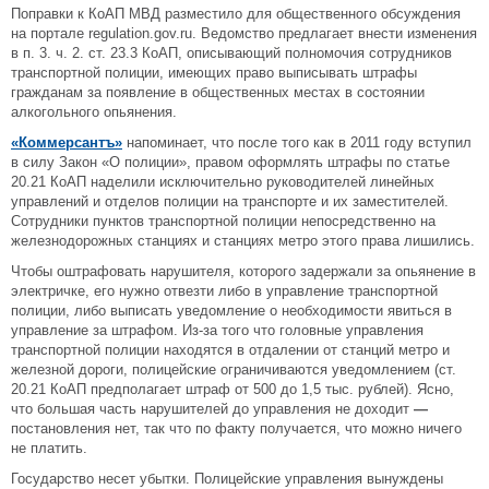
Поправки к КоАП МВД разместило для общественного обсуждения
на портале regulation.gov.ru. Ведомство предлагает внести изменения
в п. 3. ч. 2. ст. 23.3 КоАП, описывающий полномочия сотрудников
транспортной полиции, имеющих право выписывать штрафы
гражданам за появление в общественных местах в состоянии
алкогольного опьянения.
«Коммерсантъ»
напоминает, что после того как в 2011 году вступил
в силу Закон «О полиции», правом оформлять штрафы по статье
20.21 КоАП наделили исключительно руководителей линейных
управлений и отделов полиции на транспорте и их заместителей.
Сотрудники пунктов транспортной полиции непосредственно на
железнодорожных станциях и станциях метро этого права лишились.
Чтобы оштрафовать нарушителя, которого задержали за опьянение в
электричке, его нужно отвезти либо в управление транспортной
полиции, либо выписать уведомление о необходимости явиться в
управление за штрафом. Из-за того что головные управления
транспортной полиции находятся в отдалении от станций метро и
железной дороги, полицейские ограничиваются уведомлением (ст.
20.21 КоАП предполагает штраф от 500 до 1,5 тыс. рублей). Ясно,
что большая часть нарушителей до управления не доходит
—
постановления нет, так что по факту получается, что можно ничего
не платить.
Государство несет убытки. Полицейские управления вынуждены