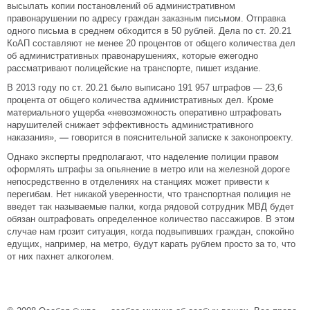
высылать копии постановлений об административном
правонарушении по адресу граждан заказным письмом. Отправка
одного письма в среднем обходится в 50 рублей. Дела по ст. 20.21
КоАП составляют не менее 20 процентов от общего количества дел
об административных правонарушениях, которые ежегодно
рассматривают полицейские на транспорте, пишет издание.
В 2013 году по ст. 20.21 было выписано 191 957 штрафов — 23,6
процента от общего количества административных дел. Кроме
материального ущерба «невозможность оперативно штрафовать
нарушителей снижает эффективность административного
наказания»,
—
говорится в пояснительной записке к законопроекту.
Однако эксперты предполагают, что наделение полиции правом
оформлять штрафы за опьянение в метро или на железной дороге
непосредственно в отделениях на станциях может привести к
перегибам. Нет никакой уверенности, что транспортная полиция не
введет так называемые палки, когда рядовой сотрудник МВД будет
обязан оштрафовать определенное количество пассажиров. В этом
случае нам грозит ситуация, когда подвыпивших граждан, спокойно
едущих, например, на метро, будут карать рублем просто за то, что
от них пахнет алкоголем.