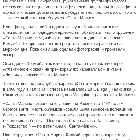
По словам Барри Клиффорда, руководителя группы археологов,
обнаруживших судно, «вся географическая, подводная топография и
археологические доказательства убедительно предполагают, что это
— известный флагман Колумба «Санта-Мария».
Клиффорд, являющийся одним из крупнейших американских
специалистов по подводной археологии, обнаружил место крушения
«Санта-Марии» неслучайно: он опирался на данные дневников
Колумба. Теперь археологам предстоит провести раскопки на
морском дне. Пока они лишь сделали фотографии и произвели
замеры.
Экспедиция Колумба, как известно, начала путешествие через
Атлантический океан на трех кораблях: каравеллах «Пинта» и
«Нинья» и каракке «Санта-Мария».
Трехмачтовая однопалубная каракка «Санта-Мария» была построена
в 1460 году в Галисии и сперва называлась La Gallega («Галисийка»).
Сами моряки часто называли судно Marigalante («Галантная Мария»).
«Санта-Мария» потерпела крушение на Рождество 1492 года у
берегов Гаити. Часть обломков корабля была вынесена волнами на
берег, и позднее они использовались при строительстве испанского
поселения на берегу. Поселение было названо Ла-Навидад
(«Рождество») — по дате гибели «Санта-Марии».
После крушения «Санта-Марии» Колумб перешел на каравеллу