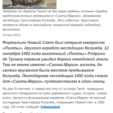
Недалеко от берегов Гаити на дне моря найдены останки корабля,
предположительно являвшегося «Санта-Марией», флагманом
экспедиции Христофора Колумба. Это событие, безусловно,
является одним из величайших открытий мировой подводной
археологии.
13 мая 2014
Формально Новый Свет был открыт матросом
«Пинты», другого корабля экспедиции Колумба. 12
октября 1492 года вахтенный «Пинты» Родриго
де Триана первым увидел берега неведомой земли.
Тем не менее именно «Санта-Мария» вплоть до
своего крушения была местом пребывания
Колумба. Легендарная экспедиция 1492 года стала
для «Санта-Марии» путешествием в один конец.
На дне Атлантики, к северо-востоку от острова Гаити, подводные
археологи обнаружили останки деревянного судна, которое, скорее
всего, является флагманским кораблем «Санта-Мария» испанской
экспедиции Христофора Колумба, открывшего Новый Свет в 1492
году. Об этом сообщает
Independent
.