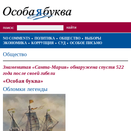
поиск:
NO COMMENTS
ПОЛИТИКА
ОБЩЕСТВО
ВЫБОРЫ
ЭКОНОМИКА
КОРРУПЦИЯ
СУД
ОСОБОЕ ПИСЬМО
Общество
Знаменитая «Санта-Мария» обнаружена спустя 522
года после своей гибели
«Особая буква»
Обломки легенды