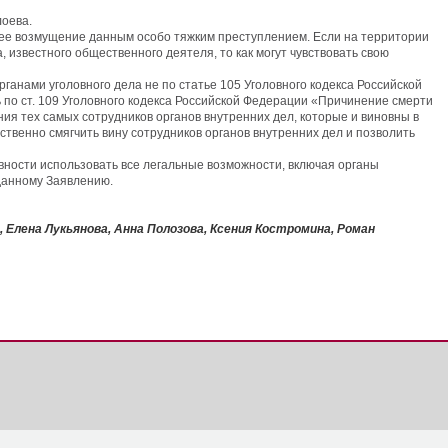
лоева.
ее возмущение данным особо тяжким преступлением. Если на территории
 известного общественного деятеля, то как могут чувствовать свою
ами уголовного дела не по статье 105 Уголовного кодекса Российской
по ст. 109 Уголовного кодекса Российской Федерации «Причинение смерти
я тех самых сотрудников органов внутренних дел, которые и виновны в
твенно смягчить вину сотрудников органов внутренних дел и позволить
ности использовать все легальные возможности, включая органы
данному Заявлению.
 Елена Лукьянова, Анна Полозова, Ксения Костромина, Роман