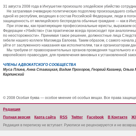
31 августа 2008 года в Ингушетии произошло злодейское убийство сотруд
Не затрагивая очевидную политическую подоплеку произошедшего события
одной из республик, входящих в состав Российской Федерации, люди в пого
защищенность от милицейского беспредела обычные граждане — как в Ингуш
При этом мы, как практикующие профессиональные юристы, выражаем особ
Федерации «Убийство» (так практически всегда происходит при аналогичн
по неосторожности». Принимая такое решение, должностные лица Следстве
гибели нашего коллеги Магомеда Евлоева. Таким образом, с самого начала
уйти от заслуженного наказания как исполнителям, так и организаторам да
Мы требуем от правоохранительных органов проведения тщательного и не
европейского правосудия, для привлечения виновных к установленной зак
ЧЛЕНЫ АДВОКАТСКОГО СООБЩЕСТВА
Муса Плиев, Анна Ставицкая, Вадим Прохоров, Георгий Каганер, Ольга
Карпинский
© 2008 Особая буква — особое мнение об особых вещах. Все права защищ
Редакция
Полная версия
Карта сайта
RSS
Twitter
Facebook
В Контакте
Ж
Редакция в переписку не вступает. Рукописи не рецензируются и не возвра