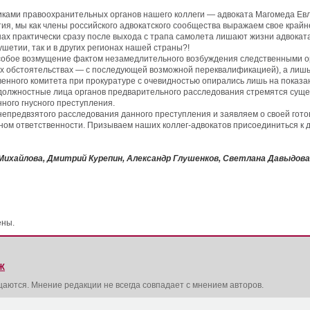
никами правоохранительных органов нашего коллеги — адвоката Магомеда Ев
, мы как члены российского адвокатского сообщества выражаем свое крайн
нах практически сразу после выхода с трапа самолета лишают жизни адвоката,
етии, так и в других регионах нашей страны?!
ое возмущение фактом незамедлительного возбуждения следственными орган
ых обстоятельствах — с последующей возможной переквалификацией), а лишь 
нного комитета при прокуратуре с очевидностью опирались лишь на показани
 должностные лица органов предварительного расследования стремятся сущес
нного гнусного преступления.
предвзятого расследования данного преступления и заявляем о своей готов
оном ответственности. Призываем наших коллег-адвокатов присоединиться к 
 Михайлова, Дмитрий Курепин, Александр Глушенков, Светлана Давыдова,
ены.
Ж
щаются. Мнение редакции не всегда совпадает с мнением авторов.