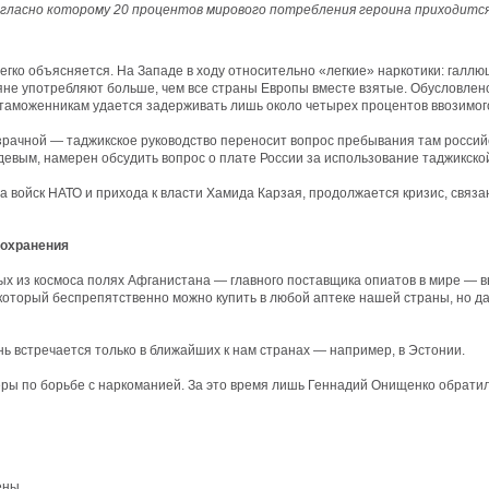
гласно которому 20 процентов мирового потребления героина приходится
легко объясняется. На Западе в ходу относительно «легкие» наркотики: гал
ияне употребляют больше, чем все страны Европы вместе взятые. Обусловлен
и таможенникам удается задерживать лишь около четырех процентов ввозимог
зрачной — таджикское руководство переносит вопрос пребывания там российс
вым, намерен обсудить вопрос о плате России за использование таджикской 
а войск НАТО и прихода к власти Хамида Карзая, продолжается кризис, связ
оохранения
х из космоса полях Афганистана — главного поставщика опиатов в мире — в
 который беспрепятственно можно купить в любой аптеке нашей страны, но д
нь встречается только в ближайших к нам странах — например, в Эстонии.
ы по борьбе с наркоманией. За это время лишь Геннадий Онищенко обратил 
ены.