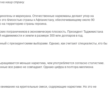
 на нашу страну.
люциногены и марихуана. Отечественные наркоманы делают упор на
о это близостью страны к Афганистану, обеспечивающему около 90
о на территорию страны героина.
ких пограничников в экономическую плоскость. Президент Таджикистана
недвижимости и земли в размере 300 млн долларов в год.
анный с президентскими выборами. Однако, как считают специалисты, кто бы
ыращивается меньше наркотика, чем употребляется согласно статистике.
анные все равно не совпадают. Однако цифра в полтора миллиона
внимание на курительные смеси, содержащие наркотики. Но это не