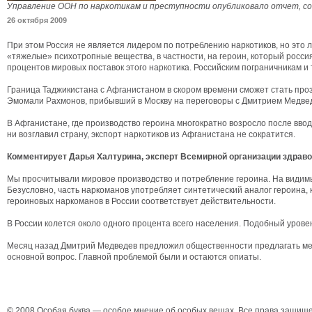
Управление ООН по наркотикам и преступности опубликовало отчет, со
26 октября 2009
При этом Россия не является лидером по потреблению наркотиков, но это 
«тяжелые» психотропные вещества, в частности, на героин, который росс
процентов мировых поставок этого наркотика. Российским пограничникам 
Граница Таджикистана с Афганистаном в скором времени сможет стать про
Эмомали Рахмонов, прибывший в Москву на переговоры с Дмитрием Медведе
В Афганистане, где производство героина многократно возросло после ввод
ни возглавил страну, экспорт наркотиков из Афганистана не сократится.
Комментирует Дарья Халтурина, эксперт Всемирной организации здрав
Мы просчитывали мировое производство и потребление героина. На видимы
Безусловно, часть наркоманов употребляет синтетический аналог героина,
героиновых наркоманов в России соответствует действительности.
В России колется около одного процента всего населения. Подобный урове
Месяц назад Дмитрий Медведев предложил общественности предлагать мер
основной вопрос. Главной проблемой были и остаются опиаты.
© 2008 Особая буква — особое мнение об особых вещах. Все права защищ