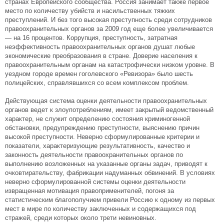
странах Европейского сообщества. Россия занимает также первое
место по количеству убийств и насильственных тяжких
преступлений. И без того высокая преступность среди сотрудников
правоохранительных органов за 2009 год еще более увеличивается
— на 16 процентов. Коррупция, преступность, затратная
неэффективность правоохранительных органов душат любые
экономические преобразования в стране. Доверие населения к
правоохранительным органам на катастрофически низком уровне. В
уездном городе времен гоголевского «Ревизора» было шесть
полицейских, справлявшихся со всем комплексом проблем.
Действующая система оценки деятельности правоохранительных
органов ведет к злоупотреблениям, имеет закрытый ведомственный
характер, не служит определению состояния криминогенной
обстановки, предупреждению преступности, выяснению причин
высокой преступности. Неверно сформулированные критерии и
показатели, характеризующие результативность, качество и
законность деятельности правоохранительных органов по
выполнению возложенных на указанные органы задач, приводят к
очковтирательству, фабрикации надуманных обвинений. В условиях
неверно сформулированной системы оценки деятельности
извращенная мотивация правоприменителей, погоня за
статистическим благополучием привели Россию к одному из первых
мест в мире по количеству заключенных и содержащихся под
стражей, среди которых около трети невиновных.