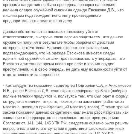
органами следствия не была проведена проверка на предмет
наличия следов оружейной смазки на одежде Евсюкова Д.В., что
лишний раз подтверждает неполноту произведенного
предварительного следствия по делу.
Данные обстоятельства помогают Евсюкову уйти от
ответственности, выстроив свою версию защиты тем, что данное
оружие он получил в результате якобы обороны от действий
потерпевшего Евтеева. Наличие экспертного заключения,
подтверждающего, что на одежде Евсюкова имеются следы
идентичной оружейной смазки, даст возможность утверждать, что
Евсюков длительное время носил при себе и хранил орудие
преступления, и, в свою очередь, не дать ему возможности уйти от
ответственности за содеянное.
- Как следует из показаний свидетелей Подгорной С.А. и Анисимовой
И.В., ранее Евсюков Д.В неоднократно совершал грабежи (набирал
полные тележки продуктов и, пользуясь тем, что был одет в форму
сотрудника милиции, открыто, несмотря на замечания работников
магазина, похищал принадлежащий магазину товар). С точки зрения
закона показания данных свидетелей надлежало рассматривать как
заявление о неоднократно совершенных тяжких преступлениях.
Согласно ст. 141, 144, 145 УПК РФ, следствие обязано было решить
вопрос о наличии или отсутствии в действиях Евсюкова или иных
лиц состава преступления, предусмотренного ст. 161 УК РФ.