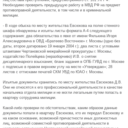
Необходимо проверить предыдущую работу в МВД РФ на предмет
противоправной деятельности, в том числе и в криминальной
милиции.
- В ходе обыска по месту жительства Евсюкова на полке стенного
шкафа обнаружены и изъяты листы формата А-4 следующего
содержания: два обязательства о явке от имени Филькина Игоря
Александровича в ОВД «Братеево Восточное» г. Москвы (одно без
даты, второе датировано 19 января 2004 г.); два листа с угловыми
штампами Чертановской межрайонной прокуратуры г. Москвы;
ходатайство Полейцева (неразборчиво) И.В. о снятии
дисциплинарного взыскания; бланк задания в ОПБ ГУВД по г. Москве
с подписью в правом верхнем углу на месте «Утверждаю»; 28
листов с оттисками печатей СКМ УВД по ЮАО г. Москвы.
Изъятые документы хранились по месту жительства Евсюкова Д.В.
Они не относятся к его профессиональной деятельности в качестве
начальника отдела милиции и не могли легальным путем попасть в
квартиру сотрудника милиции.
Какой-либо проверки по обстоятельствам, каким образом данные
документы попали в квартиру Евсюкова, кто их передал Евсюкову и
на каком основании, возможной причастности иных должностных
лиц, возможной совместной противоправной деятельности в