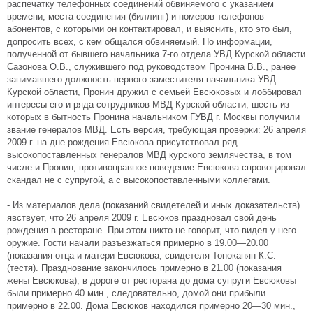
распечатку телефонных соединений обвиняемого с указанием
времени, места соединения (биллинг) и номеров телефонов
абонентов, с которыми он контактировал, и выяснить, кто это был,
допросить всех, с кем общался обвиняемый. По информации,
полученной от бывшего начальника 7-го отдела УВД Курской области
Сазонова О.В., служившего под руководством Пронина В.В., ранее
занимавшего должность первого заместителя начальника УВД
Курской области, Пронин дружил с семьей Евсюковых и лоббировал
интересы его и ряда сотрудников МВД Курской области, шесть из
которых в бытность Пронина начальником ГУВД г. Москвы получили
звание генералов МВД. Есть версия, требующая проверки: 26 апреля
2009 г. на дне рождения Евсюкова присутствовал ряд
высокопоставленных генералов МВД курского землячества, в том
числе и Пронин, противоправное поведение Евсюкова спровоцировал
скандал не с супругой, а с высокопоставленными коллегами.
- Из материалов дела (показаний свидетелей и иных доказательств)
явствует, что 26 апреля 2009 г. Евсюков праздновал свой день
рождения в ресторане. При этом никто не говорит, что видел у него
оружие. Гости начали разъезжаться примерно в 19.00—20.00
(показания отца и матери Евсюкова, свидетеля Тоноканян К.С.
(тестя). Празднование закончилось примерно в 21.00 (показания
жены Евсюкова), в дороге от ресторана до дома супруги Евсюковы
были примерно 40 мин., следовательно, домой они прибыли
примерно в 22.00. Дома Евсюков находился примерно 20—30 мин.,