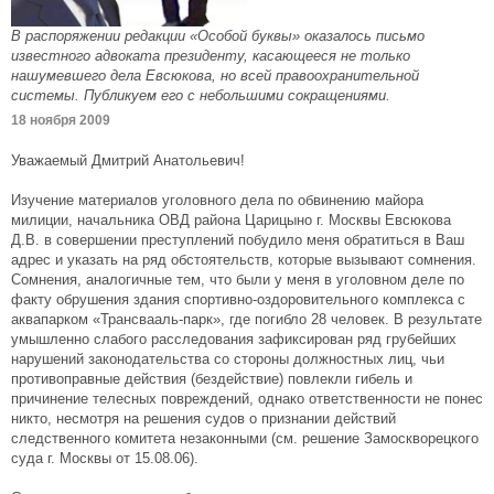
В распоряжении редакции «Особой буквы» оказалось письмо
известного адвоката президенту, касающееся не только
нашумевшего дела Евсюкова, но всей правоохранительной
системы. Публикуем его с небольшими сокращениями.
18 ноября 2009
Уважаемый Дмитрий Анатольевич!
Изучение материалов уголовного дела по обвинению майора
милиции, начальника ОВД района Царицыно г. Москвы Евсюкова
Д.В. в совершении преступлений побудило меня обратиться в Ваш
адрес и указать на ряд обстоятельств, которые вызывают сомнения.
Сомнения, аналогичные тем, что были у меня в уголовном деле по
факту обрушения здания спортивно-оздоровительного комплекса с
аквапарком «Трансвааль-парк», где погибло 28 человек. В результате
умышленно слабого расследования зафиксирован ряд грубейших
нарушений законодательства со стороны должностных лиц, чьи
противоправные действия (бездействие) повлекли гибель и
причинение телесных повреждений, однако ответственности не понес
никто, несмотря на решения судов о признании действий
следственного комитета незаконными (см. решение Замоскворецкого
суда г. Москвы от 15.08.06).