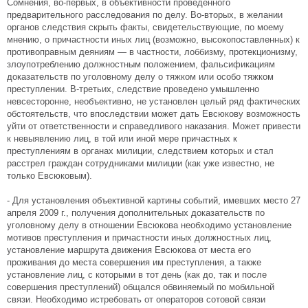
Сомнения, во-первых, в объективности проведенного
предварительного расследования по делу. Во-вторых, в желании
органов следствия скрыть факты, свидетельствующие, по моему
мнению, о причастности иных лиц (возможно, высокопоставленных) к
противоправным деяниям — в частности, лоббизму, протекционизму,
злоупотреблению должностным положением, фальсификациям
доказательств по уголовному делу о тяжком или особо тяжком
преступлении. В-третьих, следствие проведено умышленно
невсесторонне, необъективно, не установлен целый ряд фактических
обстоятельств, что впоследствии может дать Евсюкову возможность
уйти от ответственности и справедливого наказания. Может привести
к невыявлению лиц, в той или иной мере причастных к
преступлениям в органах милиции, следствием которых и стал
расстрел граждан сотрудниками милиции (как уже известно, не
только Евсюковым).
- Для установления объективной картины событий, имевших место 27
апреля 2009 г., получения дополнительных доказательств по
уголовному делу в отношении Евсюкова необходимо установление
мотивов преступления и причастности иных должностных лиц,
установление маршрута движения Евсюкова от места его
проживания до места совершения им преступления, а также
установление лиц, с которыми в тот день (как до, так и после
совершения преступлений) общался обвиняемый по мобильной
связи. Необходимо истребовать от операторов сотовой связи