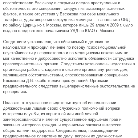
способствовали Евсюкову в сокрытии следов преступления и
обстоятельств его совершения, следует из вышеперечисленных
фактов, а также отсутствия у Евсюкова при себе мобильного
телефона, удостоверения сотрудника милиции — начальника ОВД
по району Царицыно г. Москвы, которое лишь 29 апреля 2009 г. было
выдано следователю начальником УВД по ЮАО г. Москвы.
Следствием установлено, что обвиняемый с детских лет
наблюдался и проходил лечение по поводу психоэмоциональной
неустойчивости у невропатолога и по медицинским показаниям не
мог качественно и добросовестно исполнять обязанности сотрудника
правоохранительных органов. Следствием установлены недостатки в
организации работы с кадрами в системе органов внутренних дел,
являющиеся обстоятельствами, способствовавшими совершению
Евсюковым Д.В. особо тяжких преступлений. Органами
предварительного следствия вышеперечисленные обстоятельства не
проверялись.
Полагаю, что указанное свидетельствует об использовании
должностными лицами своих служебных полномочий вопреки
интересам службы, из корыстной или иной личной
заинтересованности и влечет существенное нарушение прав и
законных интересов граждан и охраняемых законом интересов
общества или государства. Следователями, производящими
предварительное следствие по делу, вопреки их должностным