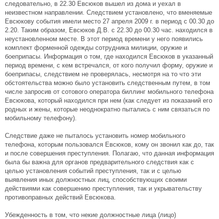
следовательно, в 22.30 Евсюков вышел из дома и уехал в
неизвестном направлении. Следствием установлено, что вменяемые
Евсюкову события имели место 27 апреля 2009 г. в период с 00.30 до
2.20. Таким образом, Евсюков Д.В. с 22.30 до 00.30 час. находился в
неустановленном месте. В этот период времени у него появились
комплект форменной одежды сотрудника милиции, оружие и
боеприпасы. Информация о том, где находился Евсюков в указанный
период времени, с кем встречался, от кого получил форму, оружие и
боеприпасы, следствием не проверялась, несмотря на то что эти
обстоятельства можно было установить следственным путем, в том
числе запросив от сотового оператора биллинг мобильного телефона
Евсюкова, который находился при нем (как следует из показаний его
родных и жены, которые неоднократно пытались с ним связаться по
мобильному телефону).
Следствие даже не пыталось установить номер мобильного
телефона, которым пользовался Евсюков, кому он звонил как до, так
и после совершения преступления. Полагаю, что данная информация
была бы важна для органов предварительного следствия как с
целью установления событий преступления, так и с целью
выявления иных должностных лиц, способствующих своими
действиями как совершению преступления, так и укрывательству
противоправных действий Евсюкова.
Убежденность в том, что некие должностные лица (лицо)