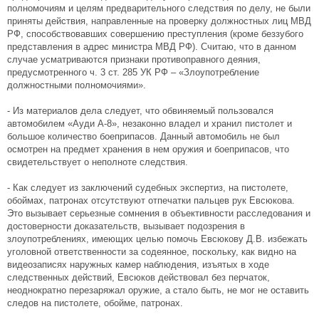
полномочиям и целям предварительного следствия по делу, не были
приняты действия, направленные на проверку должностных лиц МВД
РФ, способствовавших совершению преступления (кроме беззубого
представления в адрес министра МВД РФ). Считаю, что в данном
случае усматриваются признаки противоправного деяния,
предусмотренного ч. 3 ст. 285 УК РФ – «Злоупотребление
должностными полномочиями».
- Из материалов дела следует, что обвиняемый пользовался
автомобилем «Ауди А-8», незаконно владел и хранил пистолет и
большое количество боеприпасов. Данный автомобиль не был
осмотрен на предмет хранения в нем оружия и боеприпасов, что
свидетельствует о неполноте следствия.
- Как следует из заключений судебных экспертиз, на пистолете,
обоймах, патронах отсутствуют отпечатки пальцев рук Евсюкова.
Это вызывает серьезные сомнения в объективности расследования и
достоверности доказательств, вызывает подозрения в
злоупотреблениях, имеющих целью помочь Евсюкову Д.В. избежать
уголовной ответственности за содеянное, поскольку, как видно на
видеозаписях наружных камер наблюдения, изъятых в ходе
следственных действий, Евсюков действовал без перчаток,
неоднократно перезаряжал оружие, а стало быть, не мог не оставить
следов на пистолете, обойме, патронах.