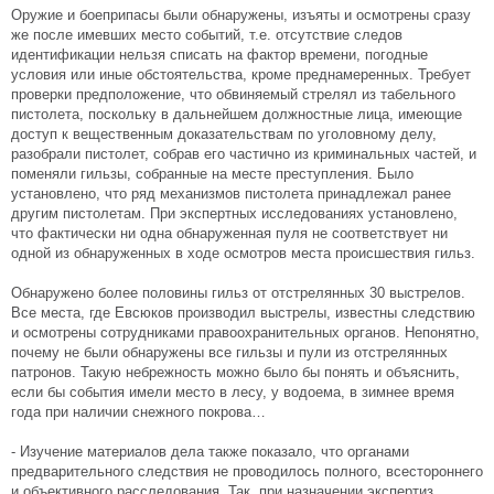
Оружие и боеприпасы были обнаружены, изъяты и осмотрены сразу
же после имевших место событий, т.е. отсутствие следов
идентификации нельзя списать на фактор времени, погодные
условия или иные обстоятельства, кроме преднамеренных. Требует
проверки предположение, что обвиняемый стрелял из табельного
пистолета, поскольку в дальнейшем должностные лица, имеющие
доступ к вещественным доказательствам по уголовному делу,
разобрали пистолет, собрав его частично из криминальных частей, и
поменяли гильзы, собранные на месте преступления. Было
установлено, что ряд механизмов пистолета принадлежал ранее
другим пистолетам. При экспертных исследованиях установлено,
что фактически ни одна обнаруженная пуля не соответствует ни
одной из обнаруженных в ходе осмотров места происшествия гильз.
Обнаружено более половины гильз от отстрелянных 30 выстрелов.
Все места, где Евсюков производил выстрелы, известны следствию
и осмотрены сотрудниками правоохранительных органов. Непонятно,
почему не были обнаружены все гильзы и пули из отстрелянных
патронов. Такую небрежность можно было бы понять и объяснить,
если бы события имели место в лесу, у водоема, в зимнее время
года при наличии снежного покрова…
- Изучение материалов дела также показало, что органами
предварительного следствия не проводилось полного, всестороннего
и объективного расследования. Так, при назначении экспертиз