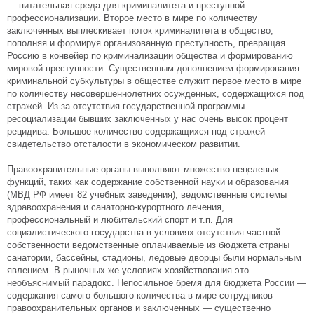
— питательная среда для криминалитета и преступной
профессионализации. Второе место в мире по количеству
заключенных выплескивает поток криминалитета в общество,
пополняя и формируя организованную преступность, превращая
Россию в конвейер по криминализации общества и формированию
мировой преступности. Существенным дополнением формирования
криминальной субкультуры в обществе служит первое место в мире
по количеству несовершеннолетних осужденных, содержащихся под
стражей. Из-за отсутствия государственной программы
ресоциализации бывших заключенных у нас очень высок процент
рецидива. Большое количество содержащихся под стражей —
свидетельство отсталости в экономическом развитии.
Правоохранительные органы выполняют множество нецелевых
функций, таких как содержание собственной науки и образования
(МВД РФ имеет 82 учебных заведения), ведомственные системы
здравоохранения и санаторно-курортного лечения,
профессиональный и любительский спорт и т.п. Для
социалистического государства в условиях отсутствия частной
собственности ведомственные оплачиваемые из бюджета страны
санатории, бассейны, стадионы, ледовые дворцы были нормальным
явлением. В рыночных же условиях хозяйствования это
необъяснимый парадокс. Непосильное бремя для бюджета России —
содержания самого большого количества в мире сотрудников
правоохранительных органов и заключенных — существенно