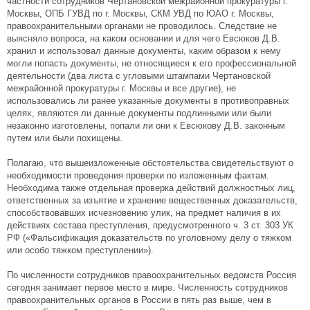
частности сотрудников Чертановской межрайонной прокуратуры г.
Москвы, ОПБ ГУВД по г. Москвы, СКМ УВД по ЮАО г. Москвы,
правоохранительными органами не проводилось. Следствие не
выясняло вопроса, на каком основании и для чего Евсюков Д.В.
хранил и использовал данные документы, каким образом к нему
могли попасть документы, не относящиеся к его профессиональной
деятельности (два листа с угловыми штампами Чертановской
межрайонной прокуратуры г. Москвы и все другие), не
использовались ли ранее указанные документы в противоправных
целях, являются ли данные документы подлинными или были
незаконно изготовлены, попали ли они к Евсюкову Д.В. законным
путем или были похищены.
Полагаю, что вышеизложенные обстоятельства свидетельствуют о
необходимости проведения проверки по изложенным фактам.
Необходима также отдельная проверка действий должностных лиц,
ответственных за изъятие и хранение вещественных доказательств,
способствовавших исчезновению улик, на предмет наличия в их
действиях состава преступления, предусмотренного ч. 3 ст. 303 УК
РФ («Фальсификация доказательств по уголовному делу о тяжком
или особо тяжком преступлении»).
По численности сотрудников правоохранительных ведомств Россия
сегодня занимает первое место в мире. Численность сотрудников
правоохранительных органов в России в пять раз выше, чем в