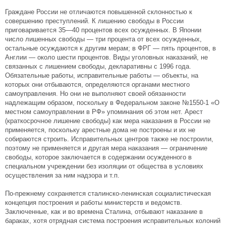
Граждане России не отличаются повышенной склонностью к
совершению преступлений. К лишению свободы в России
приговаривается 35—40 процентов всех осужденных. В Японии
число лишенных свободы — три процента от всех осужденных,
остальные осуждаются к другим мерам; в ФРГ — пять процентов, в
Англии — около шести процентов. Виды уголовных наказаний, не
связанных с лишением свободы, декларативны с 1996 года.
Обязательные работы, исправительные работы — объекты, на
которых они отбываются, определяются органами местного
самоуправления. Но они не выполняют своей обязанности
надлежащим образом, поскольку в Федеральном законе №1550-1 «О
местном самоуправлении в РФ» упоминания об этом нет. Арест
(краткосрочное лишение свободы) как мера наказания в России не
применяется, поскольку арестные дома не построены и их не
собираются строить. Исправительных центров также не построили,
поэтому не применяется и другая мера наказания — ограничение
свободы, которое заключается в содержании осужденного в
специальном учреждении без изоляции от общества в условиях
осуществления за ним надзора и т.п.
По-прежнему сохраняется сталинско-ленинская социалистическая
концепция построения и работы министерств и ведомств.
Заключенные, как и во времена Сталина, отбывают наказание в
бараках, хотя отрядная система построения исправительных колоний