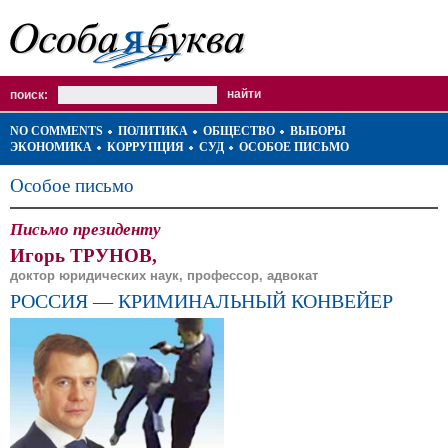
поиск:
NO COMMENTS
ПОЛИТИКА
ОБЩЕСТВО
ВЫБОРЫ
ЭКОНОМИКА
КОРРУПЦИЯ
СУД
ОСОБОЕ ПИСЬМО
Особое письмо
Письмо президенту
Игорь ТРУНОВ,
доктор юридических наук, профессор, адвокат
РОССИЯ — КРИМИНАЛЬНЫЙ КОНВЕЙЕР