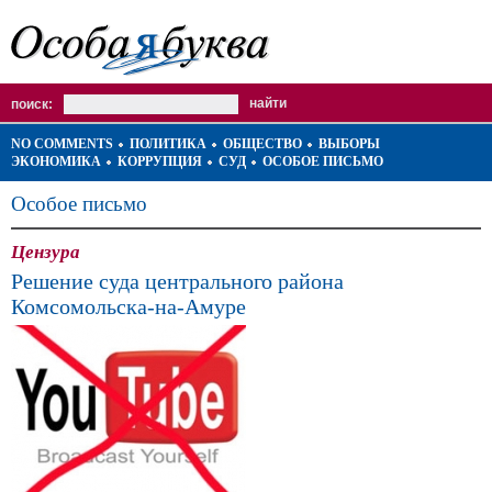
поиск:
NO COMMENTS
ПОЛИТИКА
ОБЩЕСТВО
ВЫБОРЫ
ЭКОНОМИКА
КОРРУПЦИЯ
СУД
ОСОБОЕ ПИСЬМО
Особое письмо
Цензура
Решение суда центрального района
Комсомольска-на-Амуре