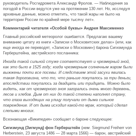
руководитель Росгидромета Александр Фролов. — Наблюдения за
погодой в России ведутся уже на протяжении 130 лет. Но, исследуя
архивные данные, можно отметить, что такой жары не было на
территории России по крайней мере тысячу лет».
Комментарий читателя «Особой буквы» Андрея Максименко
Главный российский метеоролог ошибается. Предлагаю вашему
вниманию цитату из книги «Записки о Московитских делах» (или, как
еще иногда ее переводят, «Записки о Московии») барона Сигизмунда
Герберштейна, австрийского посланника:
Иногда такой сильной стуже соответствует и чрезмерный зной,
как это было в 1525 году; когда чрезмерным солнечным жаром были
выжжены почти все посевы. И следствием этой засухи явилась
такая дороговизна, что то, что раньше покупалось за три деньги,
впоследствии покупалось за двадцать или тридцать. Можно было
видеть, как от чрезмерного зноя загорались очень много деревень,
лесов и хлебов. Дым от них до такой степени наполнял страну,
что глаза выходящих на улицу получали от дыма сильное
повреждение. И от дыма исходил какой-то мрак, который сделал
слепыми многих.
Всезнающая «Википедия» сообщает о бароне следующее:
Сигизмунд (Зигмунд) фон Герберштейн
(
нем
. Siegmund Freiherr von
Herberstein, 23 августа 1486 — 28 марта 1566) — барон, австрийский