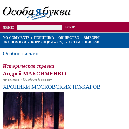
поиск:
NO COMMENTS
ПОЛИТИКА
ОБЩЕСТВО
ВЫБОРЫ
ЭКОНОМИКА
КОРРУПЦИЯ
СУД
ОСОБОЕ ПИСЬМО
Особое письмо
Историческая справка
Андрей МАКСИМЕНКО,
читатель «Особой буквы»
ХРОНИКИ МОСКОВСКИХ ПОЖАРОВ