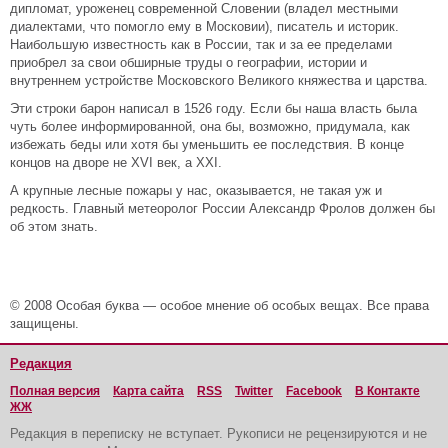
дипломат, уроженец современной Словении (владел местными
диалектами, что помогло ему в Московии), писатель и историк.
Наибольшую известность как в России, так и за ее пределами
приобрел за свои обширные труды о географии, истории и
внутреннем устройстве Московского Великого княжества и царства.
Эти строки барон написал в 1526 году. Если бы наша власть была
чуть более информированной, она бы, возможно, придумала, как
избежать беды или хотя бы уменьшить ее последствия. В конце
концов на дворе не XVI век, а XXI.
А крупные лесные пожары у нас, оказывается, не такая уж и
редкость. Главный метеоролог России Александр Фролов должен бы
об этом знать.
© 2008 Особая буква — особое мнение об особых вещах. Все права
защищены.
Редакция
Полная версия
Карта сайта
RSS
Twitter
Facebook
В Контакте
ЖЖ
Редакция в переписку не вступает. Рукописи не рецензируются и не