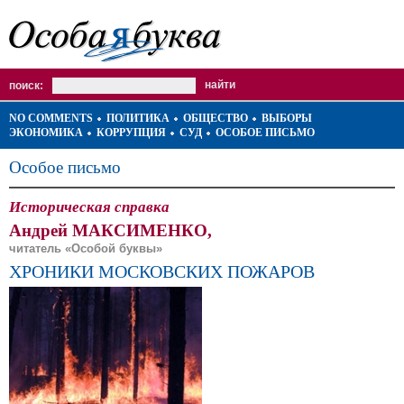
поиск:
NO COMMENTS
ПОЛИТИКА
ОБЩЕСТВО
ВЫБОРЫ
ЭКОНОМИКА
КОРРУПЦИЯ
СУД
ОСОБОЕ ПИСЬМО
Особое письмо
Историческая справка
Андрей МАКСИМЕНКО,
читатель «Особой буквы»
ХРОНИКИ МОСКОВСКИХ ПОЖАРОВ