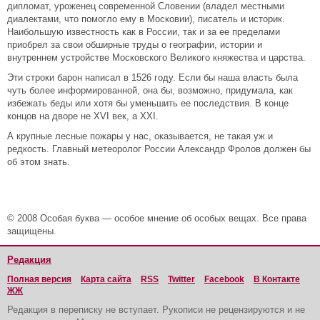
дипломат, уроженец современной Словении (владел местными
диалектами, что помогло ему в Московии), писатель и историк.
Наибольшую известность как в России, так и за ее пределами
приобрел за свои обширные труды о географии, истории и
внутреннем устройстве Московского Великого княжества и царства.
Эти строки барон написал в 1526 году. Если бы наша власть была
чуть более информированной, она бы, возможно, придумала, как
избежать беды или хотя бы уменьшить ее последствия. В конце
концов на дворе не XVI век, а XXI.
А крупные лесные пожары у нас, оказывается, не такая уж и
редкость. Главный метеоролог России Александр Фролов должен бы
об этом знать.
© 2008 Особая буква — особое мнение об особых вещах. Все права
защищены.
Редакция
Полная версия
Карта сайта
RSS
Twitter
Facebook
В Контакте
ЖЖ
Редакция в переписку не вступает. Рукописи не рецензируются и не