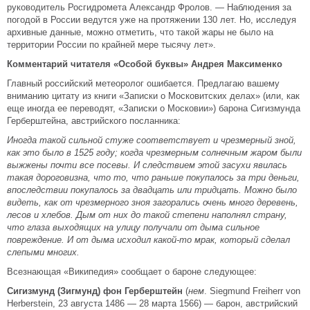
руководитель Росгидромета Александр Фролов. — Наблюдения за
погодой в России ведутся уже на протяжении 130 лет. Но, исследуя
архивные данные, можно отметить, что такой жары не было на
территории России по крайней мере тысячу лет».
Комментарий читателя «Особой буквы» Андрея Максименко
Главный российский метеоролог ошибается. Предлагаю вашему
вниманию цитату из книги «Записки о Московитских делах» (или, как
еще иногда ее переводят, «Записки о Московии») барона Сигизмунда
Герберштейна, австрийского посланника:
Иногда такой сильной стуже соответствует и чрезмерный зной,
как это было в 1525 году; когда чрезмерным солнечным жаром были
выжжены почти все посевы. И следствием этой засухи явилась
такая дороговизна, что то, что раньше покупалось за три деньги,
впоследствии покупалось за двадцать или тридцать. Можно было
видеть, как от чрезмерного зноя загорались очень много деревень,
лесов и хлебов. Дым от них до такой степени наполнял страну,
что глаза выходящих на улицу получали от дыма сильное
повреждение. И от дыма исходил какой-то мрак, который сделал
слепыми многих.
Всезнающая «Википедия» сообщает о бароне следующее:
Сигизмунд (Зигмунд) фон Герберштейн
(
нем
. Siegmund Freiherr von
Herberstein, 23 августа 1486 — 28 марта 1566) — барон, австрийский