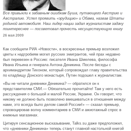
Все привыкли к забавным ошибкам Буша, путающего Австрию и
Австралию. Успел проявить «эрудицию» и Обама, назвав Штаты
родиной автомобиля. Наш лидер нации задал журналистам задачу
поинтереснее — посоветовал прочесть несуществующую книгу
26 мая 2009
Как сообщили РИА «Новости», в воскресенье премьер возложил
цветы к надгробиям могил русских эмигрантов, чей прах недавно
был перевезен в Россию: писателя Ивана Шмелева, философа
Ивана Ильина и генерала Антона Деникина. После беседы с
архимандритом Тихоном, который сопровождал главу правительства
по кладбищу Донского монастыря, Путин подошел к журналистам.
«Вы не читали дневники Деникина? — обратился он к
представителям СМИ.— Обязательно прочитайте! Там у него есть
рассуждения о большой и малой России, Украине. Он говорит, что
никому не должно быть позволено вмешиваться в отношения между
нами, это всегда было делом самой России!» — сказал премьер,
спровоцировав волну комментариев в СМИ и ажиотажный спрос в
книжных магазинах.
Цитируя сенсационное высказывание, Talks.su даже предположил,
что «дневники Деникина» теперь станут главной настольной книгой