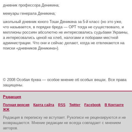
дневник профессора Деникина;
мемуары генерала Деникина;
школьный дневник юного Тоши Деникина за 5-й класс (но это уже,
что называется, в порядке бреда — ОРТ тогда не существовало, и
миллионы россиян абсолютно не интересовались судьбами Украины,
а интересовались ценой на хлеб, налогами и поборами местной
администрации. Что они и сейчас делают, когда не отвлекаются на
поиски «дневников Деникина»).
© 2008 Особая буква — особое мнение об особых вещах. Все права
защищены.
Редакция
Полная версия
Карта сайта
RSS
Twitter
Facebook
В Контакте
ЖЖ
Редакция в переписку не вступает. Рукописи не рецензируются и не
возвращаются. Мнение редакции не всегда совпадает с мнением
авторов.