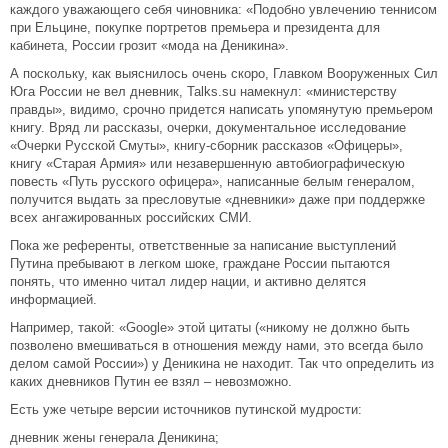
каждого уважающего себя чиновника: «Подобно увлечению теннисом
при Ельцине, покупке портретов премьера и президента для
кабинета, России грозит «мода на Деникина».
А поскольку, как выяснилось очень скоро, Главком Вооруженных Сил
Юга России не вел дневник, Talks.su намекнул: «министерству
правды», видимо, срочно придется написать упомянутую премьером
книгу. Вряд ли рассказы, очерки, документальное исследование
«Очерки Русской Смуты», книгу-сборник рассказов «Офицеры»,
книгу «Старая Армия» или незавершенную автобиографическую
повесть «Путь русского офицера», написанные белым генералом,
получится выдать за пресловутые «дневники» даже при поддержке
всех ангажированных российских СМИ.
Пока же референты, ответственные за написание выступлений
Путина пребывают в легком шоке, граждане России пытаются
понять, что именно читал лидер нации, и активно делятся
информацией.
Например, такой: «Google» этой цитаты («никому не должно быть
позволено вмешиваться в отношения между нами, это всегда было
делом самой России») у Деникина не находит. Так что определить из
каких дневников Путин ее взял – невозможно.
Есть уже четыре версии источников путинской мудрости:
дневник жены генерала Деникина;