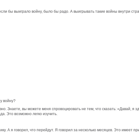
 если бы выиграло войну, было бы радо. А выигрывать такие войны внутри стр
ту войну?
вно. Знаете, вы можете меня спровоцировать не тем, что сказать: «Давай, я зд
ада. Это возможно легко изучить.
ику. А я говорил, что перейдут. Я говорил за несколько месяцев. Это имеет п