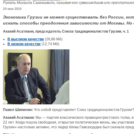
Ругать Михаила Саакашвили, называя его сумасшедшим или преступником
24 мая 2010
Экономика Грузии не может существовать без России, ко
искать способы преодоления зависимости от Москвы. Но 
Акакий Асатиани, председатель Союза традиционалистов Грузии, ч. 1
В высоком качестве
(26,86 Мб)
В низком качестве
(12,74 Мб)
Павел Шипилин:
Что собой представляет Союз традиционалистов Грузии?
Акакий Асатиани:
Мы — партия классического правоцентристского толка, 
22 лет. Когда пошла свободная, открытая политическая жизнь, мы участво
Грузии» настолько активно, что лидер блока Гамсахурдиа был сначала пре