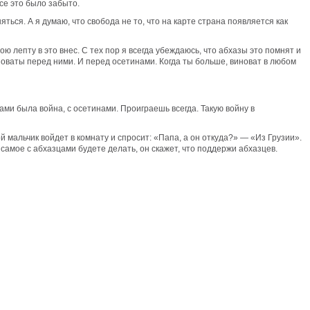
се это было забыто.
ся. А я думаю, что свобода не то, что на карте страна появляется как
ю лепту в это внес. С тех пор я всегда убеждаюсь, что абхазы это помнят и
виноваты перед ними. И перед осетинами. Когда ты больше, виноват в любом
ами была война, с осетинами. Проиграешь всегда. Такую войну в
 мальчик войдет в комнату и спросит: «Папа, а он откуда?» — «Из Грузии».
самое с абхазцами будете делать, он скажет, что поддержи абхазцев.