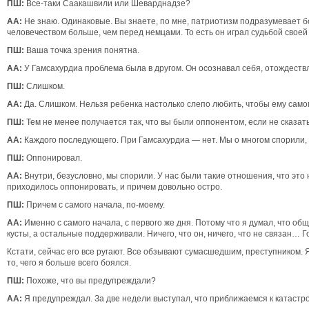
ПШ:
Все-таки Саакашвили или Шеварднадзе?
АА:
Не знаю. Одинаковые. Вы знаете, по мне, патриотизм подразумевает бо
человечеством больше, чем перед немцами. То есть он играл судьбой своей 
ПШ:
Ваша точка зрения понятна.
АА:
У Гамсахурдиа проблема была в другом. Он осознавал себя, отождествл
ПШ:
Слишком.
АА:
Да. Слишком. Нельзя ребенка настолько слепо любить, чтобы ему само
ПШ:
Тем не менее получается так, что вы были оппонентом, если не сказат
АА:
Каждого последующего. При Гамсахурдиа — нет. Мы о многом спорили, н
ПШ:
Оппонировал.
АА:
Внутри, безусловно, мы спорили. У нас были такие отношения, что это
приходилось оппонировать, и причем довольно остро.
ПШ:
Причем с самого начала, по-моему.
АА:
Именно с самого начала, с первого же дня. Потому что я думал, что об
кусты, а остальные поддерживали. Ничего, что он, ничего, что не связан… Го
Кстати, сейчас его все ругают. Все обзывают сумасшедшим, преступником. 
то, чего я больше всего боялся.
ПШ:
Похоже, что вы предупреждали?
АА:
Я предупреждал. За две недели выступал, что приближаемся к катастроф