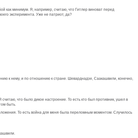
ой как минимум. Я, например, считаю, что Гитлер виноват перед
воего эксперимента. Уже не патриот, да?
ению к нему, и по отношению к стране. Шеварднадзе, Саакашвили, конечно,
 считаю, что было дикое настроение. То есть кто был противник, ушел в
том быть.
о положения. То есть война для меня была переломным моментом. Случилось
акашвили.