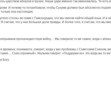
сь царством абхазов и грузин. Наши цари именно так именовались. То есть в
ови. И почему-то потребовали, чтобы Сухуми должен был абсолютно подчинять
а только она настоящая.
лого стола» во главе с Гамсахурдиа, что мы смогли найти общий язык. И я сво
. Я считаю, что у них большая доля правды. И более того, я считаю, что мы 
проигрываем пропагандистскую войну… Мы говорили то же самое, когда с абхаз
 времена: понимаете, говорит, когда у вас проблемы с Советским Союзом, мой
такие… Союз огромный». Мальчик говорит: «Поддержи их». Но когда вы то же 
а Богу.