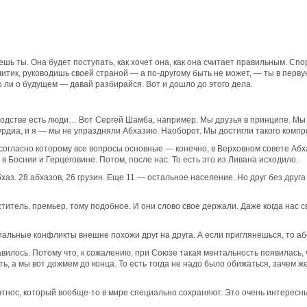
очешь ты. Она будет поступать, как хочет она, как она считает правильным. Сп
итик, руководишь своей страной — а по-другому быть не может, — ты в первую
о ли о будущем — давай разбирайся. Вот и дошло до этого дела.
ководстве есть люди… Вот Сергей Шамба, например. Мы друзья в принципе. Мы
ахурдиа, и я — мы не упраздняли Абхазию. Наоборот. Мы достигли такого комп
 согласно которому все вопросы основные — конечно, в Верховном совете Абх
 Боснии и Герцеговине. Потом, после нас. То есть это из Ливана исходило.
хаз. 28 абхазов, 26 грузин. Еще 11 — остальное население. Но друг без друга
ель, премьер, тому подобное. И они слово свое держали. Даже когда нас све
льные конфликты внешне похожи друг на друга. А если приглянешься, то абс
авилось. Потому что, к сожалению, при Союзе такая ментальность появилась, 
ь, а мы вот дожмем до конца. То есть тогда не надо было обижаться, зачем же
то этнос, который вообще-то в мире специально сохраняют. Это очень интерес