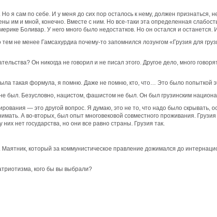
 Но я сам по себе. И у меня до сих пор осталось к нему, должен признаться, 
 им и мной, конечно. Вместе с ним. Но все-таки эта определенная слабость, 
мерике Боливар. У него много было недостатков. Но он остался и останется. И
но тем не менее Гамсахурдиа почему-то запомнился лозунгом «Грузия для груз
ательства? Он никогда не говорил и не писал этого. Другое дело, много говор
 Была такая формула, я помню. Даже не помню, кто, что… Это было попыткой э
е был. Безусловно, нацистом, фашистом не был. Он был грузинским национа
вания — это другой вопрос. Я думаю, это не то, что надо было скрывать, ос
днимать. А во-вторых, был опыт многовековой совместного проживания. Грузи
у них нет государства, но они все равно страны. Грузия так.
ь. Маятник, который за коммунистическое правление дожимался до интернаци
атриотизма, кого бы вы выбрали?