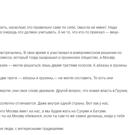
орить, насколько это правильно само по себе, смысла не имеет. Надо
 очередь это должен учитывать. А не то, что кто-то приехал — вице-
 встречались. В свое время я участвовал в компромиссном решении по
ромисса, который тогда ошарашил и грузинское общество, и Москву.
азии — могли решаться лишь двумя третями голосов. А абхазы и грузины
 две трети — абхазы и грузины,— не могли составить. То есть они
ргли, они свое слово держали. Другой вопрос, что новая власть в Грузии,
олютно отличаются. Даже внутри одной страны. Вот как у нас.
что Москва жмет на нас, а мы будем жать на Сухуми и Батуми.
 ты на Москву обижался, если ты сам то же самое делаешь, когда у тебя
ные люди, с интересными традициями.