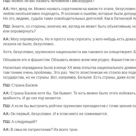
ПШ:
Можно ли вас назвать человеком Гамсахурдиа?
АА:
Нет, вряд ли. Можно назвать соратником на каком-то этапе, безусловно.
люблю необъективно подходить. Я осознаю и ошибки, которые были допущены
Но это, видимо, судьба таких освободительных деятелей. Как в Латинской А
ПШ:
Знаете, со стороны, конечно же, взгляд не может быть объективным, 
или опровергнуть?
АА:
Могу опровергнуть. Но я просто хочу спросить: у кого-нибудь есть доказ
лозунга не было, безусловно.
Хотя, безусловно, грузинского националиста как такового он олицетворял.
Обзывали его и фашистом. Обзывать можно всем чем угодно. Фашистом он н
Насколько оправданна была в конце XX века попытка национального доминиро
там тонкие очень проблемы. Это раз. Чисто эгоистически не стоило все по
государства, но не страны. Вот, например, Бельгия. Есть страны, даже если 
ПШ:
Страна Басков.
АА:
Страна Басков хотя бы. Так бывает. То есть можно было этого избежат
крайность. И до сих пор качается.
ПШ:
А если бы выстроить рейтинг грузинских президентов с точки зрения п
АА:
Он первый, безусловно. И в этом никто не сомневается.
ПШ:
А следующий?
АА:
В смысле патриотизма? Их всего трое.