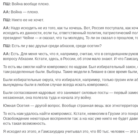
ПШ:
Война вообще плохо.
АА:
Война — плохо.
ПШ:
Никто ее не хочет.
АА:
Надо исходить не из того, как ты хочешь. Вот, Россия поступала, как х
исходить из данности, если ты, ответственный политик, патриотический пол
президент Чейни — и сказал, что ты молодец. То ли он сказал о прошлом, т
ПШ:
Есть ли у вас друзья среди абхазов, среди осетин?
АА:
Есть. Для меня честь, что я, например, считаю, что в сегодняшнем ру
вопросу Абхазии. Кстати, здесь, в России, об этом мало знают. И что Гамс
То есть мы смогли найти компромисс по кадрам. Был избирательный закон,
там разделенные были. Выборы. Такие модели в Ливане в свое время были, в
Были избирательные округа, что избирался, например, только грузин или аб
вынуждены были в любом случае всегда искать компромисс.
Были согласования кадровые: кто занимает силовые посты — первый заместит
незаконная, она полезла туда и начала эту войну.
Южная Осетия — другой вопрос. Вообще странная вещь: все этнотерриториа
То есть нам удалось найти компромисс. Кстати, немногим в Грузии это понр
Освобождение некоторые восприняли так: а на нас уже никто не будет давит
есть такая возможность.
Я исходил из этого, и Гамсахурдиа учитывал это, что 80 тыс. человек — э