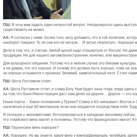
ПШ:
Я хочу вам задать один непростой вопрос. Неоднократно здесь выступа
существовать не может.
АА:
Я согласен с ними. Более того, могу добавить, что в той политике, к
наоборот говорил. То ли они его не читали… Я читал «Капитал». Хорошая кни
Дело в том, что, я считаю, любой ценой надо отрываться от России. Но да
продукции. Не для нашего автомобилестроения, конечно, или машиностроения
Для культурного общения. Потому что в любом случае это близкие культуры.
я не думаю, что это хорошо. И почему это должно быть хорошо, тоже не зн
он хорошо отзывался о грузинах. Великий, замечательный поэт. Стоит памя
ПШ:
Шота Руставели стоит.
АА:
Шота Руставели стоит, и слава Богу. Нам будет хана тогда, когда здесь
на том, что Банк Реконструкции даст нам денег на дороги… Дороги — это хо
Наши порты… Какое положение у Грузии? Север и Юг связывает, Восток и З
населения и еще 80 миллионов, если они общаются посредством тебя. Буд
Я согласен с экономистами. Интегрироваться в западную экономику сейчас,
что токайского вина хватит и половины. Потому что французского хватит. К
ПШ:
Грузинское вино хорошее?
АА:
Хорошее. Но вы знаете, какое вино у южноафриканцев, чилийцев, аргент