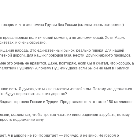
 говорили, что экономика Грузии без России (скажем очень осторожно)
юзе превалировал политический момент, а не экономический. Хотя Маркс
ситетах, и очень серьезно.
обнищания народа. Это единственный рынок, реально говоря, для нашей
езной дороги. Для наших проводов газа, нефти, других каких-то проводов.
не это очень не нравится. Даже, повторяю, если бы я считал, что хорошо, а
м памятник Пушкину? А почему Пушкин? Даже если бы он не был в Тбилиси,
нанное есть. Я думаю, что мы не вылезем из этой ямы. Потому что держаться
Что будут перевозить на этих дорогах?
бодная торговля России и Турции. Представляете, что такое 150 миллионов
вали, скажем так, чтобы третью часть их виноградников вырубать, потому
 просто подражание вину.
. А в Европе не то что хватает — это чудо, а не вино. Не говоря о