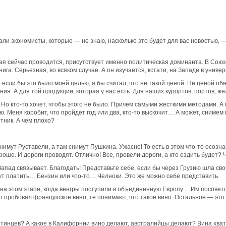
ли экономисты, которые — не знаю, насколько это будет для вас новостью, —
оторая сейчас проводится, присутствует именно политическая доминанта. В Со
га. Серьезная, во всяком случае. А он изучается, кстати, на Западе в универ
же если бы это было моей целью, я бы считал, что не такой ценой. Не ценой 
. А для той продукции, которая у нас есть. Для наших курортов, портов, жел
 Но кто-то хочет, чтобы этого не было. Причем самыми жесткими методами. А м
аю. Меня коробит, что пройдет год или два, кто-то выскочит… А может, сниме
тник. А чем плохо?
 снимут Руставели, а там снимут Пушкина. Ужасно! То есть в этом что-то осоз
рошо. И дороги проводят. Отлично! Все, провели дороги, а кто ездить будет? 
апад связывает. Благодать! Представьте себе, если бы через Грузию шла сво
ут платить… Бензин или что-то… Челноки. Это же можно себе представить.
 на этом этапе, когда венгры поступили в объединенную Европу… Им посовето
то пробовал французское вино, те понимают, что такое вино. Остальное — это
инцев? А какое в Калифорнии вино делают, австралийцы делают? Вина хватает