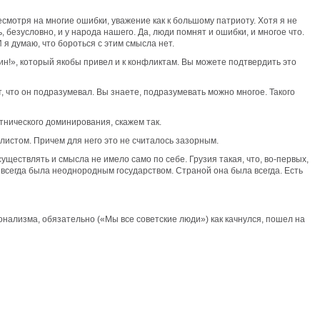
несмотря на многие ошибки, уважение как к большому патриоту. Хотя я не
безусловно, и у народа нашего. Да, люди помнят и ошибки, и многое что.
 я думаю, что бороться с этим смысла нет.
ин!», который якобы привел и к конфликтам. Вы можете подтвердить это
ят, что он подразумевал. Вы знаете, подразумевать можно многое. Такого
тнического доминирования, скажем так.
листом. Причем для него это не считалось зазорным.
уществлять и смысла не имело само по себе. Грузия такая, что, во-первых,
я всегда была неоднородным государством. Страной она была всегда. Есть
онализма, обязательно («Мы все советские люди») как качнулся, пошел на