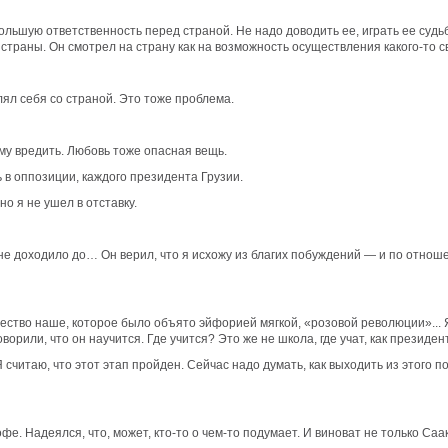
льшую ответственность перед страной. Не надо доводить ее, играть ее судьб
страны. Он смотрел на страну как на возможность осуществления какого-то с
ял себя со страной. Это тоже проблема.
му вредить. Любовь тоже опасная вещь.
ь в оппозиции, каждого президента Грузии.
о я не ушел в отставку.
 не доходило до… Он верил, что я исхожу из благих побуждений — и по отнош
щество наше, которое было объято эйфорией мягкой, «розовой революции»... Я
ворили, что он научится. Где учится? Это же не школа, где учат, как президен
Я считаю, что этот этап пройден. Сейчас надо думать, как выходить из этог
е. Надеялся, что, может, кто-то о чем-то подумает. И виноват не только Са