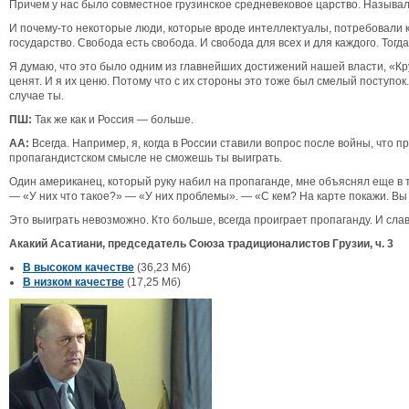
Причем у нас было совместное грузинское средневековое царство. Называло
И почему-то некоторые люди, которые вроде интеллектуалы, потребовали кр
государство. Свобода есть свобода. И свобода для всех и для каждого. Тогд
Я думаю, что это было одним из главнейших достижений нашей власти, «Круг
ценят. И я их ценю. Потому что с их стороны это тоже был смелый поступок
случае ты.
ПШ:
Так же как и Россия — больше.
АА:
Всегда. Например, я, когда в России ставили вопрос после войны, что 
пропагандистском смысле не сможешь ты выиграть.
Один американец, который руку набил на пропаганде, мне объяснял еще в те
— «У них что такое?» — «У них проблемы». — «С кем? На карте покажи. Вы 
Это выиграть невозможно. Кто больше, всегда проиграет пропаганду. И слав
Акакий Асатиани, председатель Союза традиционалистов Грузии, ч. 3
В высоком качестве
(36,23 Мб)
В низком качестве
(17,25 Мб)