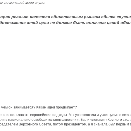
, по меньшей мере глупо.
торая реально является единственным рынком сбыта грузин
достижение этой цели не должно быть оплачено ценой обни
 Чем он занимается? Какие идеи продвигает?
если использовать европейские подходы. Мы участвовали и участвуем во всех
вали в национально-освободительном движении. Были членами «Круглого стол
дседателем Верховного Совета, потом президентом, а я сначала был первым 