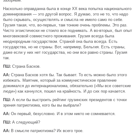
зазорным.
Насколько оправданна была в конце XX века попытка национального
доминирования — это другой вопрос. Я думаю, это не то, что надо
было скрывать, осуществлять и смысла не имело само по себе.
Грузия такая, что, во-первых, там тонкие очень проблемы. Это раз.
Чисто эгоистически не стоило все поднимать. А во-вторых, был опыт
многовековой совместного проживания. Грузия всегда была
неоднородным государством. Страной она была всегда. Есть
государства, но не страны. Вот, например, Бельгия. Есть страны,
даже если у них нет государства, но они все равно страны. Грузия
так.
ПШ:
Страна Басков.
АА:
Страна Басков хотя бы. Так бывает. То есть можно было этого
избежать. Маятник, который за коммунистическое правление
дожимался до интернационализма, обязательно («Мы все советские
люди») как качнулся, пошел на крайность. И до сих пор качается.
ПШ:
А если бы выстроить рейтинг грузинских президентов с точки
зрения патриотизма, кого бы вы выбрали?
АА:
Он первый, безусловно. И в этом никто не сомневается.
ПШ:
А следующий?
АА:
В смысле патриотизма? Их всего трое.