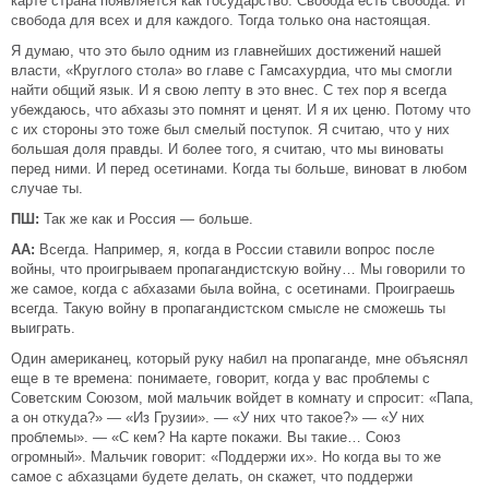
карте страна появляется как государство. Свобода есть свобода. И
свобода для всех и для каждого. Тогда только она настоящая.
Я думаю, что это было одним из главнейших достижений нашей
власти, «Круглого стола» во главе с Гамсахурдиа, что мы смогли
найти общий язык. И я свою лепту в это внес. С тех пор я всегда
убеждаюсь, что абхазы это помнят и ценят. И я их ценю. Потому что
с их стороны это тоже был смелый поступок. Я считаю, что у них
большая доля правды. И более того, я считаю, что мы виноваты
перед ними. И перед осетинами. Когда ты больше, виноват в любом
случае ты.
ПШ:
Так же как и Россия — больше.
АА:
Всегда. Например, я, когда в России ставили вопрос после
войны, что проигрываем пропагандистскую войну… Мы говорили то
же самое, когда с абхазами была война, с осетинами. Проиграешь
всегда. Такую войну в пропагандистском смысле не сможешь ты
выиграть.
Один американец, который руку набил на пропаганде, мне объяснял
еще в те времена: понимаете, говорит, когда у вас проблемы с
Советским Союзом, мой мальчик войдет в комнату и спросит: «Папа,
а он откуда?» — «Из Грузии». — «У них что такое?» — «У них
проблемы». — «С кем? На карте покажи. Вы такие… Союз
огромный». Мальчик говорит: «Поддержи их». Но когда вы то же
самое с абхазцами будете делать, он скажет, что поддержи