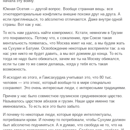
начала эту войну.
Южная Осетия — другой вопрос. Вообще странная вещь: все
этнотерриториальные конфликты внешне похожи друг на друга. А
если приглянешься, то абсолютно отличаются. Даже внутри одной
страны. Вот как у нас.
То есть нам удалось найти компромисс. Кстати, немногим в Грузии
это понравилось. Потому что, к сожалению, при Союзе такая
ментальность появилась, что Москва жмет на нас, а мы будем жать
на Сухуми и Батуми. Освобождение некоторые восприняли так: а на
нас уже никто не будет давить, а мы вот дожмем до конца. То есть
тогда не надо было обижаться, зачем же ты на Москву обижался,
если ты сам то же самое делаешь, когда у тебя есть такая
возможность.
Я исходил из этого, и Гамсахурдиа учитывал это, что 80 тыс.
человек — это этнос, который вообще-то в мире специально
сохраняют. Это очень интересные люди, с интересными традициями.
Причем у нас было совместное грузинское средневековое царство.
Называлось царством абхазов и грузин. Наши цари именно так
именовались. То есть все это было забыто.
И почему-то некоторые люди, которые вроде интеллектуалы,
потребовали крови. И почему-то потребовали, чтобы Сухуми должен
был абсолютно подчиняться. А я думаю, что свобода не то, что на