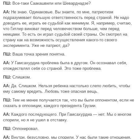
ПШ:
Все-таки Саакашвили или Шеварднадзе?
АА:
Не знаю. Одинаковые. Вы знаете, по мне, патриотизм
подразумевает большую ответственность перед страной. Не надо
доводить ее, играть ее судьбой как минимум. Я, например, считаю,
что Гитлер виноват перед человечеством больше, чем перед
немцами. То есть он играл судьбой своей страны. Он смотрел на
страну как на возможность осуществления какого-то своего
эксперимента. Уже не патриот, да?
ПШ:
Ваша точка зрения понятна.
АА:
У Гамсахурдиа проблема была в другом. Он осознавал себя,
отождествлял себя со страной. Это тоже проблема.
ПШ:
Слишком.
АА:
Да. Слишком. Нельзя ребенка настолько слепо любить, чтобы
ему самому вредить. Любовь тоже опасная вещь.
ПШ:
Тем не менее получается так, что вы были оппонентом, если не
сказать в оппозиции, каждого президента Грузии.
АА:
Каждого последующего. При Гамсахурдиа — нет. Мы о многом
спорили, но я не ушел в отставку.
ПШ:
Оппонировал.
АА:
Внутри, безусловно, мы спорили. У нас были такие отношения,