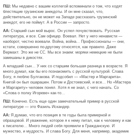
ПШ:
Мы недавно с вашим коллегой вспоминали о том, что ходят
блестящие грузинские анекдоты. И он мне сказал, что,
действительно, он не может на Западе рассказать грузинский
анекдот, его не поймут. А в России — запросто.
АА:
Старший сын мой вырос. Он успел почувствовать. Русская
литература, и все. Сам офицер. Воевал. Нет у него ненависти —
наоборот, честно воевали. Война, война... Профессионалы — они,
кстати, совершенно по-другому относятся, как правило. Даже
Вермахт. Это же не СС. Мы все знаем: моряки немецкие не были
замешаны в дикостях.
А младший сын… У них со старшим большая разница в возрасте. Я
много думал, как бы его познакомить с русской культурой. Слава
Богу, я люблю Булгакова. И подсобил — «Мастер и Маргарита».
Книгой он был ошарашен. Потом и Достоевский, и все… Но «Мастера
и Маргариту» человек понял. Хотя я не знал, с чего начать. Со
«Слова о полку Игореве» как-то…
ПШ:
Конечно. Есть еще один замечательный пример в русской
литературе — это Фазиль Искандер.
АА:
Я думаю, что его позиция в те годы была примерной и
образцовой. И уважение, которое я к нему питал, как к человеку и как
к писателю… Много людей себя проявили в Гражданскую. И
мужество, и мудрость. И слава Богу. Для меня, например, академик