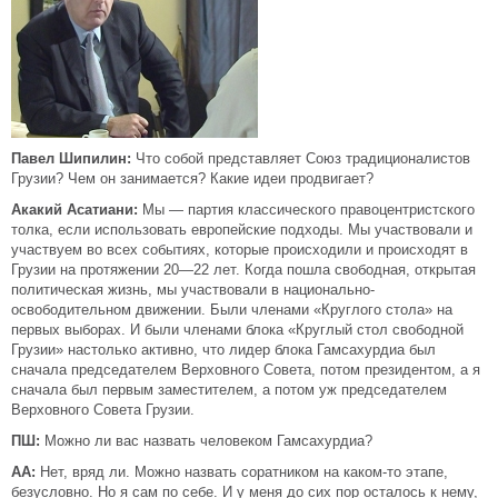
Павел Шипилин:
Что собой представляет Союз традиционалистов
Грузии? Чем он занимается? Какие идеи продвигает?
Акакий Асатиани:
Мы — партия классического правоцентристского
толка, если использовать европейские подходы. Мы участвовали и
участвуем во всех событиях, которые происходили и происходят в
Грузии на протяжении 20—22 лет. Когда пошла свободная, открытая
политическая жизнь, мы участвовали в национально-
освободительном движении. Были членами «Круглого стола» на
первых выборах. И были членами блока «Круглый стол свободной
Грузии» настолько активно, что лидер блока Гамсахурдиа был
сначала председателем Верховного Совета, потом президентом, а я
сначала был первым заместителем, а потом уж председателем
Верховного Совета Грузии.
ПШ:
Можно ли вас назвать человеком Гамсахурдиа?
АА:
Нет, вряд ли. Можно назвать соратником на каком-то этапе,
безусловно. Но я сам по себе. И у меня до сих пор осталось к нему,