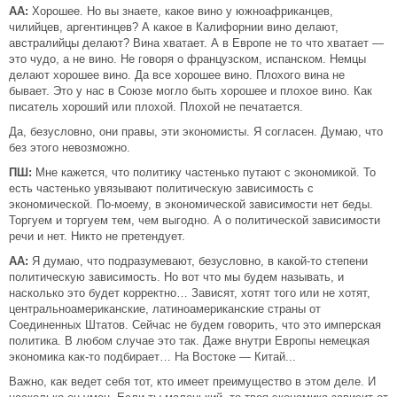
АА:
Хорошее. Но вы знаете, какое вино у южноафриканцев,
чилийцев, аргентинцев? А какое в Калифорнии вино делают,
австралийцы делают? Вина хватает. А в Европе не то что хватает —
это чудо, а не вино. Не говоря о французском, испанском. Немцы
делают хорошее вино. Да все хорошее вино. Плохого вина не
бывает. Это у нас в Союзе могло быть хорошее и плохое вино. Как
писатель хороший или плохой. Плохой не печатается.
Да, безусловно, они правы, эти экономисты. Я согласен. Думаю, что
без этого невозможно.
ПШ:
Мне кажется, что политику частенько путают с экономикой. То
есть частенько увязывают политическую зависимость с
экономической. По-моему, в экономической зависимости нет беды.
Торгуем и торгуем тем, чем выгодно. А о политической зависимости
речи и нет. Никто не претендует.
АА:
Я думаю, что подразумевают, безусловно, в какой-то степени
политическую зависимость. Но вот что мы будем называть, и
насколько это будет корректно… Зависят, хотят того или не хотят,
центральноамериканские, латиноамериканские страны от
Соединенных Штатов. Сейчас не будем говорить, что это имперская
политика. В любом случае это так. Даже внутри Европы немецкая
экономика как-то подбирает… На Востоке — Китай...
Важно, как ведет себя тот, кто имеет преимущество в этом деле. И