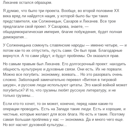
Лихачев остался образцом.
Я думаю, что было три проекта. Вообще, во второй половине XX
века вряд ли найдется нация, у которой было бы три таких
представителя, как Солженицын, Сахаров и Лихачев. Все трое
предлагали свой проект. У Сахарова, знаете, —
общедемократическая империя, благие побуждения, будет полная
демократия…
У Солженицына сомкнуть славянские народы — именно четыре, — и
потом как-то их отпустить, пусть сами. Он был прав. Благодарные
вернутся. А то сами уйдут, и будут проблемы. Он оказался прав.
Но самым правым был Лихачев. Его долгосрочный проект: находить
общность культурную и духовные связи. Они есть. Их не порвали.
Можно все погубить: экономику, воевать... Но это разорвать очень
сложно. Заболоцкий замечательно перевел «Витязя в тигровой
шкуре», и русские люди используют цитаты. Это какой войной может
погубиться? И то, что грузины любят русскую литературу, и не
только грузины…
Если кто-то хочет, то он может, конечно, перед нами какие-то
операции проводить. Есть на Западе такие люди. Есть и хорошие, и
честные, которые желают для всех блага. Но есть и такие. Поэтому
самая большая проблема у нас — экономика. Да и много чего еще.
Но вот насчет духовной культуры…