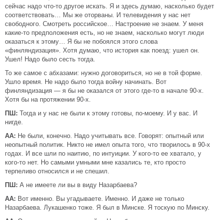
сейчас надо что-то другое искать. Я и здесь думаю, насколько будет
соответствовать… Мы же оторваны. И телевидения у нас нет
свободного. Смотреть российское… Настроение не знаем. У меня
какие-то предположения есть, но не знаем, насколько могут люди
оказаться к этому… Я бы не побоялся этого слова
«финляндизация». Хотя думаю, что история как поезд: ушел он.
Ушел! Надо было сесть тогда.
То же самое с абхазами: нужно договориться, но не в той форме.
Ушло время. Не надо было тогда войну начинать. Вот
финляндизация — я бы не оказался от этого где-то в начале 90-х.
Хотя бы на протяжении 90-х.
ПШ:
Тогда и у нас не были к этому готовы, по-моему. И у вас. И
нигде.
АА:
Не были, конечно. Надо учитывать все. Говорят: опытный или
неопытный политик. Никто не имел опыта того, что творилось в 90-х
годах. И все шли по наитию, по интуиции. У кого-то ее хватало, у
кого-то нет. Но самыми умными мне казались те, кто просто
терпеливо относился и не спешил.
ПШ:
А не имеете ли вы в виду Назарбаева?
АА:
Вот именно. Вы угадываете. Именно. И даже не только
Назарбаева. Лукашенко тоже. Я был в Минске. Я тоскую по Минску.