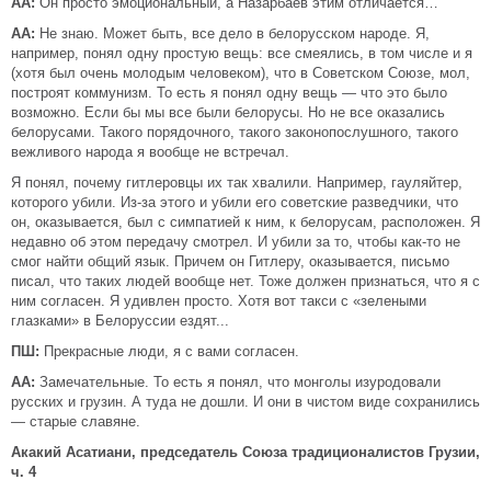
АА:
Он просто эмоциональный, а Назарбаев этим отличается…
АА:
Не знаю. Может быть, все дело в белорусском народе. Я,
например, понял одну простую вещь: все смеялись, в том числе и я
(хотя был очень молодым человеком), что в Советском Союзе, мол,
построят коммунизм. То есть я понял одну вещь — что это было
возможно. Если бы мы все были белорусы. Но не все оказались
белорусами. Такого порядочного, такого законопослушного, такого
вежливого народа я вообще не встречал.
Я понял, почему гитлеровцы их так хвалили. Например, гауляйтер,
которого убили. Из-за этого и убили его советские разведчики, что
он, оказывается, был с симпатией к ним, к белорусам, расположен. Я
недавно об этом передачу смотрел. И убили за то, чтобы как-то не
смог найти общий язык. Причем он Гитлеру, оказывается, письмо
писал, что таких людей вообще нет. Тоже должен признаться, что я с
ним согласен. Я удивлен просто. Хотя вот такси с «зелеными
глазками» в Белоруссии ездят...
ПШ:
Прекрасные люди, я с вами согласен.
АА:
Замечательные. То есть я понял, что монголы изуродовали
русских и грузин. А туда не дошли. И они в чистом виде сохранились
— старые славяне.
Акакий Асатиани, председатель Союза традиционалистов Грузии,
ч. 4