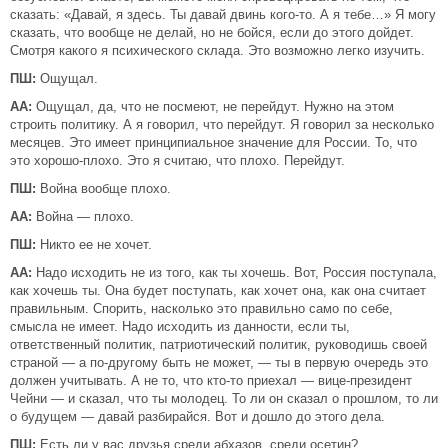
сказать: «Давай, я здесь. Ты давай двинь кого-то. А я тебе…» Я могу
сказать, что вообще не делай, но не бойся, если до этого дойдет.
Смотря какого я психического склада. Это возможно легко изучить.
ПШ:
Ощущал.
АА:
Ощущал, да, что не посмеют, не перейдут. Нужно на этом
строить политику. А я говорил, что перейдут. Я говорил за несколько
месяцев. Это имеет принципиальное значение для России. То, что
это хорошо-плохо. Это я считаю, что плохо. Перейдут.
ПШ:
Война вообще плохо.
АА:
Война — плохо.
ПШ:
Никто ее не хочет.
АА:
Надо исходить не из того, как ты хочешь. Вот, Россия поступала,
как хочешь ты. Она будет поступать, как хочет она, как она считает
правильным. Спорить, насколько это правильно само по себе,
смысла не имеет. Надо исходить из данности, если ты,
ответственный политик, патриотический политик, руководишь своей
страной — а по-другому быть не может, — ты в первую очередь это
должен учитывать. А не то, что кто-то приехал — вице-президент
Чейни — и сказал, что ты молодец. То ли он сказал о прошлом, то ли
о будущем — давай разбирайся. Вот и дошло до этого дела.
ПШ:
Есть ли у вас друзья среди абхазов, среди осетин?