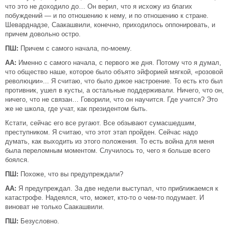
что это не доходило до… Он верил, что я исхожу из благих
побуждений — и по отношению к нему, и по отношению к стране.
Шеварднадзе, Саакашвили, конечно, приходилось оппонировать, и
причем довольно остро.
ПШ:
Причем с самого начала, по-моему.
АА:
Именно с самого начала, с первого же дня. Потому что я думал,
что общество наше, которое было объято эйфорией мягкой, «розовой
революции»... Я считаю, что было дикое настроение. То есть кто был
противник, ушел в кусты, а остальные поддерживали. Ничего, что он,
ничего, что не связан… Говорили, что он научится. Где учится? Это
же не школа, где учат, как президентом быть.
Кстати, сейчас его все ругают. Все обзывают сумасшедшим,
преступником. Я считаю, что этот этап пройден. Сейчас надо
думать, как выходить из этого положения. То есть война для меня
была переломным моментом. Случилось то, чего я больше всего
боялся.
ПШ:
Похоже, что вы предупреждали?
АА:
Я предупреждал. За две недели выступал, что приближаемся к
катастрофе. Надеялся, что, может, кто-то о чем-то подумает. И
виноват не только Саакашвили.
ПШ:
Безусловно.