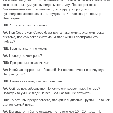
насколько он умен. Если ты маленький, то твоя экономика зависит от
того, насколько умную ты ведешь политику. При корректных,
благожелательных отношениях друг к другу и при умном
руководстве можно избежать неудобств. Кстати говоря, пример —
Финляндия.
ПШ:
Я только о них вспомнил.
АА:
При Советском Союзе была другая экономика, экономическая
система, политическая система. И что? Финны проиграли что-
нибудь?
ПШ:
Горя не знали, по-моему.
АА:
Господи, о чем речь?
ПШ:
Прекрасный заказчик был.
АА:
И сейчас корректны с Россией. Их сейчас ничто не принуждает.
Не правда ли?
ПШ:
Нельзя сказать, что они зависимы…
АА:
Сейчас нет, абсолютно. Но какие они корректные. Почему?
Потому что умные люди. И все. Вот настоящие патриоты.
ПШ:
То есть вы предполагаете, что финляндизация Грузии — это как
раз тот самый путь…
АА:
Вы знаете, я бы не отказался от этого лет 10—20 назад. Но