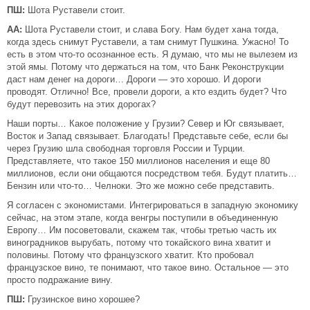
ПШ:
Шота Руставели стоит.
АА:
Шота Руставели стоит, и слава Богу. Нам будет хана тогда,
когда здесь снимут Руставели, а там снимут Пушкина. Ужасно! То
есть в этом что-то осознанное есть. Я думаю, что мы не вылезем из
этой ямы. Потому что держаться на том, что Банк Реконструкции
даст нам денег на дороги… Дороги — это хорошо. И дороги
проводят. Отлично! Все, провели дороги, а кто ездить будет? Что
будут перевозить на этих дорогах?
Наши порты… Какое положение у Грузии? Север и Юг связывает,
Восток и Запад связывает. Благодать! Представьте себе, если бы
через Грузию шла свободная торговля России и Турции.
Представляете, что такое 150 миллионов населения и еще 80
миллионов, если они общаются посредством тебя. Будут платить…
Бензин или что-то… Челноки. Это же можно себе представить.
Я согласен с экономистами. Интегрироваться в западную экономику
сейчас, на этом этапе, когда венгры поступили в объединенную
Европу… Им посоветовали, скажем так, чтобы третью часть их
виноградников вырубать, потому что токайского вина хватит и
половины. Потому что французского хватит. Кто пробовал
французское вино, те понимают, что такое вино. Остальное — это
просто подражание вину.
ПШ:
Грузинское вино хорошее?