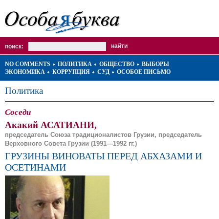
поиск:
NO COMMENTS
ПОЛИТИКА
ОБЩЕСТВО
ВЫБОРЫ
ЭКОНОМИКА
КОРРУПЦИЯ
СУД
ОСОБОЕ ПИСЬМО
Политика
Соседи
Акакий АСАТИАНИ,
председатель Союза традиционалистов Грузии, председатель
Верховного Совета Грузии (1991—1992 гг.)
ГРУЗИНЫ ВИНОВАТЫ ПЕРЕД АБХАЗАМИ И
ОСЕТИНАМИ