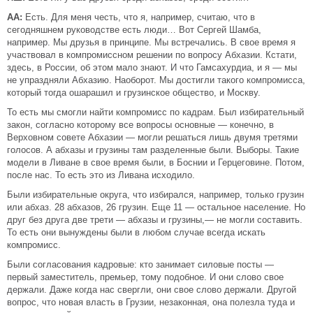
АА:
Есть. Для меня честь, что я, например, считаю, что в
сегодняшнем руководстве есть люди… Вот Сергей Шамба,
например. Мы друзья в принципе. Мы встречались. В свое время я
участвовал в компромиссном решении по вопросу Абхазии. Кстати,
здесь, в России, об этом мало знают. И что Гамсахурдиа, и я — мы
не упраздняли Абхазию. Наоборот. Мы достигли такого компромисса,
который тогда ошарашил и грузинское общество, и Москву.
То есть мы смогли найти компромисс по кадрам. Был избирательный
закон, согласно которому все вопросы основные — конечно, в
Верховном совете Абхазии — могли решаться лишь двумя третями
голосов. А абхазы и грузины там разделенные были. Выборы. Такие
модели в Ливане в свое время были, в Боснии и Герцеговине. Потом,
после нас. То есть это из Ливана исходило.
Были избирательные округа, что избирался, например, только грузин
или абхаз. 28 абхазов, 26 грузин. Еще 11 — остальное население. Но
друг без друга две трети — абхазы и грузины,— не могли составить.
То есть они вынуждены были в любом случае всегда искать
компромисс.
Были согласования кадровые: кто занимает силовые посты —
первый заместитель, премьер, тому подобное. И они слово свое
держали. Даже когда нас свергли, они свое слово держали. Другой
вопрос, что новая власть в Грузии, незаконная, она полезла туда и