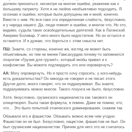
должен признаться, несмотря на многие ошибки, уважение как к
большому патриоту. Хотя я не люблю необъективно подходить. Я
осознаю и ошибки, которые были допущены им и мной, конечно.
Вместе с ним. Но все-таки эта определенная слабость, безусловно,
и у народа нашего. Да, люди помнят и ошибки, и многое что. Но это,
видимо, судьба таких освободительных деятелей. Как в Латинской
Америке Боливар. У него много было недостатков. Но он остался и
останется. И я думаю, что бороться с этим смысла нет.
ПШ:
Знаете, со стороны, конечно же, взгляд не может быть
объективным, но тем не менее Гамсахурдиа почему-то запомнился
лозунгом «Грузия для грузин!», который якобы привел и к
конфликтам. Вы можете подтвердить это или опровергнуть?
АА:
Могу опровергнуть. Но я просто хочу спросить: у кого-нибудь
есть доказательства? Он никогда не говорил и не писал этого.
Другое дело, много говорят, что он подразумевал. Вы знаете,
подразумевать можно многое. Такого лозунга не было, безусловно.
Хотя, безусловно, грузинского националиста как такового он
олицетворял. Была такая формула, я помню. Даже не помню, кто,
что… Это было попыткой этнического доминирования, скажем так.
Обзывали его и фашистом. Обзывать можно всем чем угодно.
Фашистом он не был. Безусловно, нацистом, фашистом не был. Он
был грузинским националистом. Причем для него это не считалось