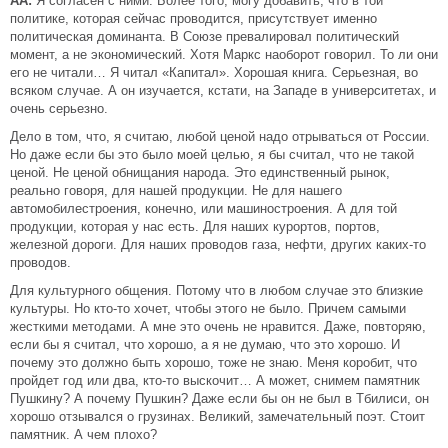
АА:
Я согласен с ними. Более того, могу добавить, что в той
политике, которая сейчас проводится, присутствует именно
политическая доминанта. В Союзе превалировал политический
момент, а не экономический. Хотя Маркс наоборот говорил. То ли они
его не читали… Я читал «Капитал». Хорошая книга. Серьезная, во
всяком случае. А он изучается, кстати, на Западе в университетах, и
очень серьезно.
Дело в том, что, я считаю, любой ценой надо отрываться от России.
Но даже если бы это было моей целью, я бы считал, что не такой
ценой. Не ценой обнищания народа. Это единственный рынок,
реально говоря, для нашей продукции. Не для нашего
автомобилестроения, конечно, или машиностроения. А для той
продукции, которая у нас есть. Для наших курортов, портов,
железной дороги. Для наших проводов газа, нефти, других каких-то
проводов.
Для культурного общения. Потому что в любом случае это близкие
культуры. Но кто-то хочет, чтобы этого не было. Причем самыми
жесткими методами. А мне это очень не нравится. Даже, повторяю,
если бы я считал, что хорошо, а я не думаю, что это хорошо. И
почему это должно быть хорошо, тоже не знаю. Меня коробит, что
пройдет год или два, кто-то выскочит… А может, снимем памятник
Пушкину? А почему Пушкин? Даже если бы он не был в Тбилиси, он
хорошо отзывался о грузинах. Великий, замечательный поэт. Стоит
памятник. А чем плохо?